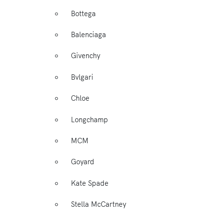
Bottega
Balenciaga
Givenchy
Bvlgari
Chloe
Longchamp
MCM
Goyard
Kate Spade
Stella McCartney