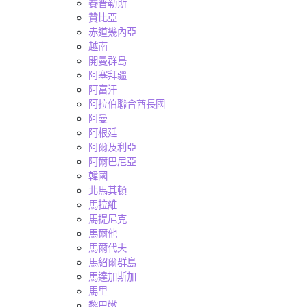
賽普勒斯
贊比亞
赤道幾內亞
越南
開曼群島
阿塞拜疆
阿富汗
阿拉伯聯合酋長國
阿曼
阿根廷
阿爾及利亞
阿爾巴尼亞
韓國
北馬其頓
馬拉維
馬提尼克
馬爾他
馬爾代夫
馬紹爾群島
馬達加斯加
馬里
黎巴嫩