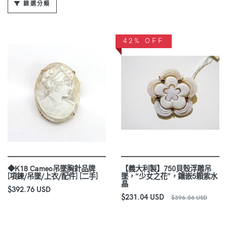
篩選分類
42% OFF
◆K18 Cameo吊墜胸針品牌
【義大利製】750貝殼浮雕吊
[項鍊/吊墜/上衣/配件] [二手]
墜，“少女之花”，鑲嵌5顆紫水
晶
$392.76 USD
$231.04 USD
$396.06 USD