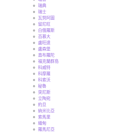
瑞典
瑞士
瓦努阿圖
留尼旺
白俄羅斯
百慕大
盧旺達
盧森堡
直布羅陀
福克蘭群島
科威特
科摩羅
科索沃
秘魯
突尼斯
立陶宛
約旦
納米比亞
索馬里
緬甸
羅馬尼亞