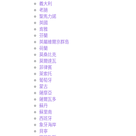
義大利
老撾
聖馬力諾
英國
肯雅
芬蘭
英屬維爾京群島
荷蘭
莫桑比克
莫爾達瓦
菲律賓
萊索托
葡萄牙
蒙古
薩摩亞
薩爾瓦多
蘇丹
蘇里南
西班牙
象牙海岸
貝寧