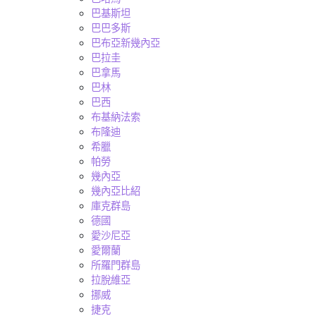
巴基斯坦
巴巴多斯
巴布亞新幾內亞
巴拉圭
巴拿馬
巴林
巴西
布基納法索
布隆迪
希臘
帕勞
幾內亞
幾內亞比紹
庫克群島
德國
愛沙尼亞
愛爾蘭
所羅門群島
拉脫維亞
挪威
捷克