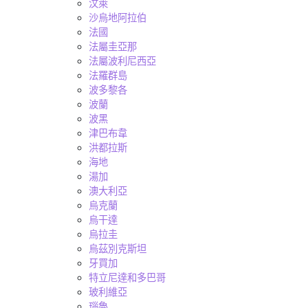
汶萊
沙烏地阿拉伯
法國
法屬圭亞那
法屬波利尼西亞
法羅群島
波多黎各
波蘭
波黑
津巴布韋
洪都拉斯
海地
湯加
澳大利亞
烏克蘭
烏干達
烏拉圭
烏茲別克斯坦
牙買加
特立尼達和多巴哥
玻利維亞
瑙魯