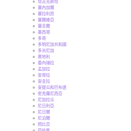
塔吉克斯坦
塞內加爾
塞拉利昂
塞爾維亞
塞舌爾
墨西哥
多哥
多明尼加共和國
多米尼加
奧地利
委內瑞拉
孟加拉
安哥拉
安圭拉
安提瓜和巴布達
密克羅尼西亞
尼加拉瓜
尼日利亞
尼日爾
尼泊爾
岡比亞
巴哈馬