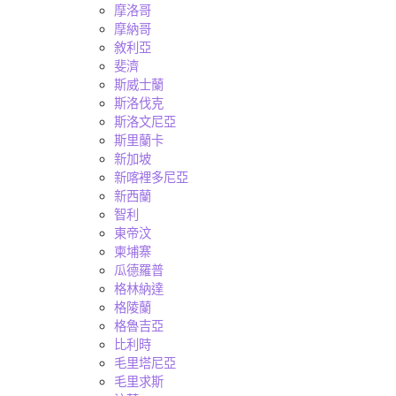
摩洛哥
摩納哥
敘利亞
斐濟
斯威士蘭
斯洛伐克
斯洛文尼亞
斯里蘭卡
新加坡
新喀裡多尼亞
新西蘭
智利
東帝汶
柬埔寨
瓜德羅普
格林納達
格陵蘭
格魯吉亞
比利時
毛里塔尼亞
毛里求斯