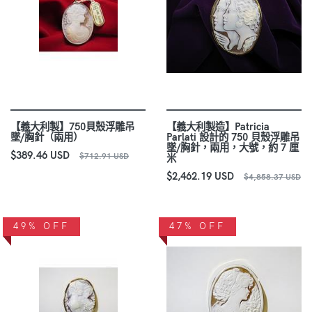
【義大利製】750貝殼浮雕吊
【義大利製造】Patricia
墜/胸針（兩用）
Parlati 設計的 750 貝殼浮雕吊
墜/胸針，兩用，大號，約 7 厘
$389.46 USD
$712.91 USD
米
$2,462.19 USD
$4,858.37 USD
49% OFF
47% OFF