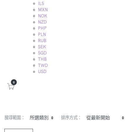
ILS
MXN
NOK
NZD
PHP
PLN
RUB
SEK
SGD
THB
TWD
USD
0
搜尋範圍：
排序方式：