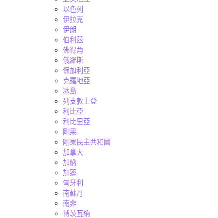
以色列
伊拉克
伊朗
伯利茲
佛得角
俄羅斯
保加利亞
克羅地亞
冰島
列支敦士登
利比亞
利比里亞
剛果
剛果民主共和國
加拿大
加納
加蓬
匈牙利
南蘇丹
南非
博茨瓦納