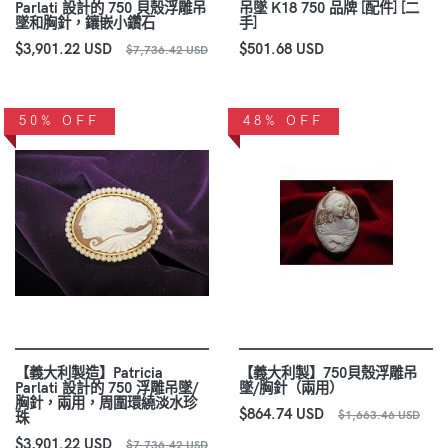
Parlati 設計的 750 貝殼浮雕吊
吊墜 K18 750 品牌 [配件] [二
墜和胸針，鑲嵌小鑽石
手]
$3,901.22 USD
$501.68 USD
$7,736.42 USD
50% OFF
48% OFF
【義大利製造】Patricia
【義大利製】750貝殼浮雕吊
Parlati 設計的 750 浮雕吊墜/
墜/胸針（兩用）
胸針，兩用，周圍環繞淡水珍
$864.74 USD
$1,663.46 USD
珠
$3,901.22 USD
$7,736.42 USD