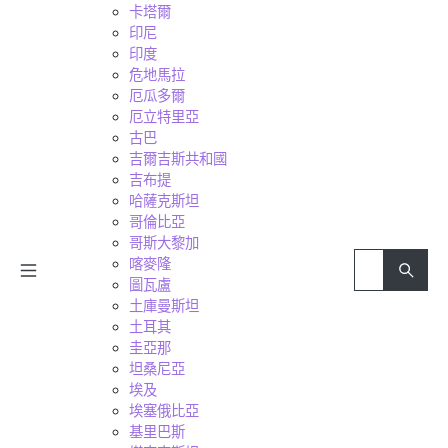
卡塔爾
印尼
印度
危地馬拉
厄瓜多爾
厄立特里亞
古巴
吉爾吉斯共和國
吉布提
哈薩克斯坦
哥倫比亞
哥斯大黎加
喀麥隆
圖瓦盧
土庫曼斯坦
土耳其
圭亞那
坦桑尼亞
埃及
埃塞俄比亞
基里巴斯