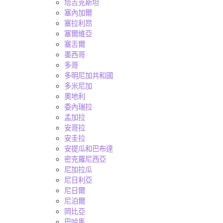
塔吉克斯坦
塞內加爾
塞拉利昂
塞爾維亞
塞舌爾
墨西哥
多哥
多明尼加共和國
多米尼加
奧地利
委內瑞拉
孟加拉
安哥拉
安圭拉
安提瓜和巴布達
密克羅尼西亞
尼加拉瓜
尼日利亞
尼日爾
尼泊爾
岡比亞
巴哈馬