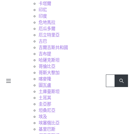
卡塔爾
印尼
印度
危地馬拉
厄瓜多爾
厄立特里亞
古巴
吉爾吉斯共和國
吉布提
哈薩克斯坦
哥倫比亞
哥斯大黎加
喀麥隆
圖瓦盧
土庫曼斯坦
土耳其
圭亞那
坦桑尼亞
埃及
埃塞俄比亞
基里巴斯