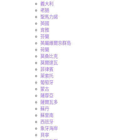
義大利
老撾
聖馬力諾
英國
肯雅
芬蘭
英屬維爾京群島
荷蘭
莫桑比克
莫爾達瓦
菲律賓
萊索托
葡萄牙
蒙古
薩摩亞
薩爾瓦多
蘇丹
蘇里南
西班牙
象牙海岸
貝寧