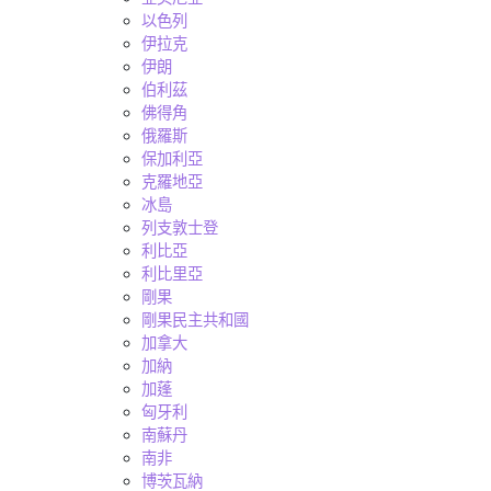
以色列
伊拉克
伊朗
伯利茲
佛得角
俄羅斯
保加利亞
克羅地亞
冰島
列支敦士登
利比亞
利比里亞
剛果
剛果民主共和國
加拿大
加納
加蓬
匈牙利
南蘇丹
南非
博茨瓦納