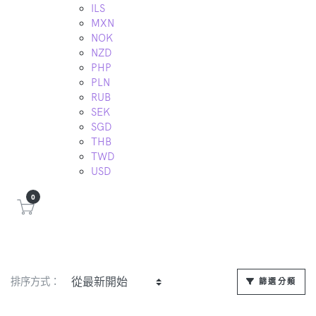
ILS
MXN
NOK
NZD
PHP
PLN
RUB
SEK
SGD
THB
TWD
USD
0
排序方式：
篩選分類