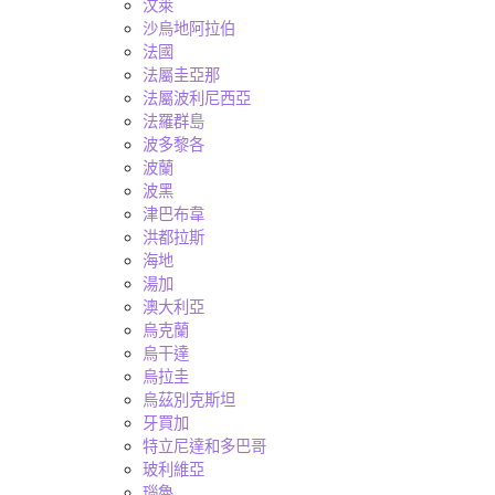
汶萊
沙烏地阿拉伯
法國
法屬圭亞那
法屬波利尼西亞
法羅群島
波多黎各
波蘭
波黑
津巴布韋
洪都拉斯
海地
湯加
澳大利亞
烏克蘭
烏干達
烏拉圭
烏茲別克斯坦
牙買加
特立尼達和多巴哥
玻利維亞
瑙魯