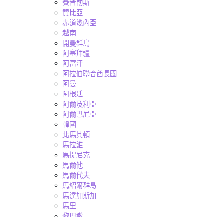
賽普勒斯
贊比亞
赤道幾內亞
越南
開曼群島
阿塞拜疆
阿富汗
阿拉伯聯合酋長國
阿曼
阿根廷
阿爾及利亞
阿爾巴尼亞
韓國
北馬其頓
馬拉維
馬提尼克
馬爾他
馬爾代夫
馬紹爾群島
馬達加斯加
馬里
黎巴嫩