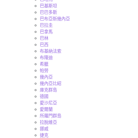
巴基斯坦
巴巴多斯
巴布亞新幾內亞
巴拉圭
巴拿馬
巴林
巴西
布基納法索
布隆迪
希臘
帕勞
幾內亞
幾內亞比紹
庫克群島
德國
愛沙尼亞
愛爾蘭
所羅門群島
拉脫維亞
挪威
捷克