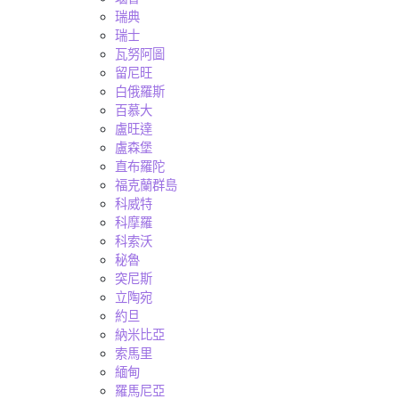
瑞典
瑞士
瓦努阿圖
留尼旺
白俄羅斯
百慕大
盧旺達
盧森堡
直布羅陀
福克蘭群島
科威特
科摩羅
科索沃
秘魯
突尼斯
立陶宛
約旦
納米比亞
索馬里
緬甸
羅馬尼亞