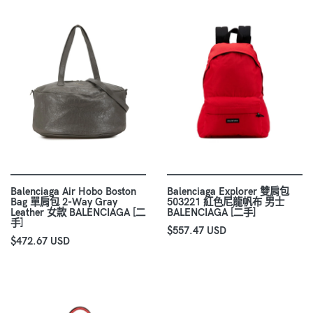
Balenciaga Air Hobo Boston
Balenciaga Explorer 雙肩包
Bag 單肩包 2-Way Gray
503221 紅色尼龍帆布 男士
Leather 女款 BALENCIAGA [二
BALENCIAGA [二手]
手]
$557.47 USD
$472.67 USD