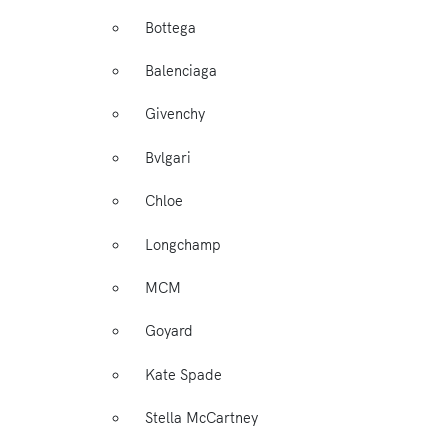
Bottega
Balenciaga
Givenchy
Bvlgari
Chloe
Longchamp
MCM
Goyard
Kate Spade
Stella McCartney