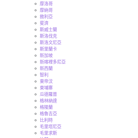
摩洛哥
摩納哥
敘利亞
斐濟
斯威士蘭
斯洛伐克
斯洛文尼亞
斯里蘭卡
新加坡
新喀裡多尼亞
新西蘭
智利
東帝汶
柬埔寨
瓜德羅普
格林納達
格陵蘭
格魯吉亞
比利時
毛里塔尼亞
毛里求斯