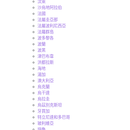
汶萊
沙烏地阿拉伯
法國
法屬圭亞那
法屬波利尼西亞
法羅群島
波多黎各
波蘭
波黑
津巴布韋
洪都拉斯
海地
湯加
澳大利亞
烏克蘭
烏干達
烏拉圭
烏茲別克斯坦
牙買加
特立尼達和多巴哥
玻利維亞
瑙魯