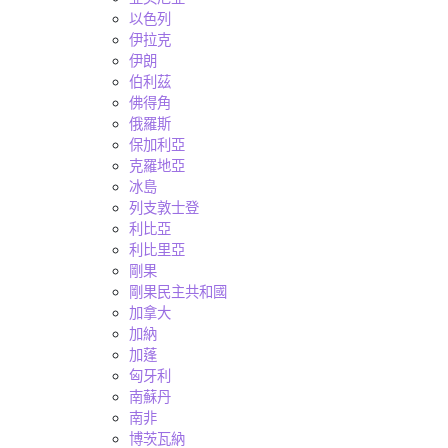
以色列
伊拉克
伊朗
伯利茲
佛得角
俄羅斯
保加利亞
克羅地亞
冰島
列支敦士登
利比亞
利比里亞
剛果
剛果民主共和國
加拿大
加納
加蓬
匈牙利
南蘇丹
南非
博茨瓦納