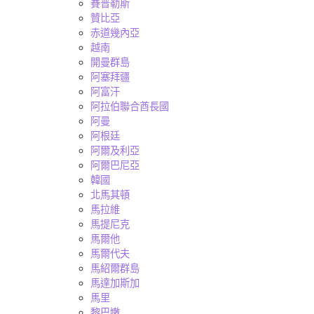
賽普勒斯
贊比亞
赤道幾內亞
越南
開曼群島
阿塞拜疆
阿富汗
阿拉伯聯合酋長國
阿曼
阿根廷
阿爾及利亞
阿爾巴尼亞
韓國
北馬其頓
馬拉維
馬提尼克
馬爾他
馬爾代夫
馬紹爾群島
馬達加斯加
馬里
黎巴嫩