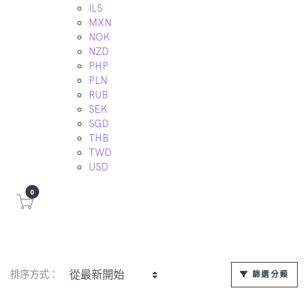
ILS
MXN
NOK
NZD
PHP
PLN
RUB
SEK
SGD
THB
TWD
USD
0
排序方式：
篩選分類