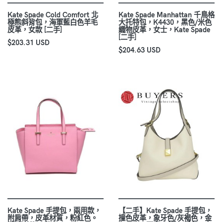
Kate Spade Cold Comfort 北
Kate Spade Manhattan 千鳥格
極熊斜背包，海軍藍白色羊毛
大托特包，K4430，黑色/米色
皮革，女款 [二手]
織物皮革，女士，Kate Spade
[二手]
$203.31 USD
$204.63 USD
Kate Spade 手提包，兩用款，
【二手】Kate Spade 手提包，
附肩帶，皮革材質，粉紅色。
撞色皮革，象牙色/灰褐色，金