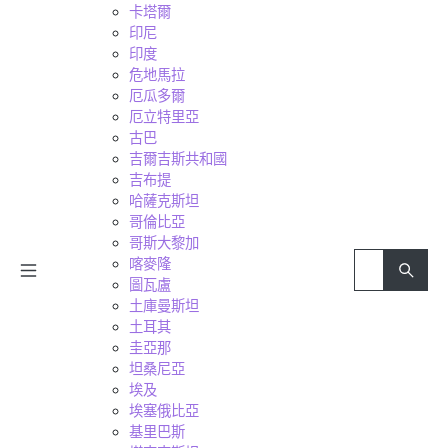
卡塔爾
印尼
印度
危地馬拉
厄瓜多爾
厄立特里亞
古巴
吉爾吉斯共和國
吉布提
哈薩克斯坦
哥倫比亞
哥斯大黎加
喀麥隆
圖瓦盧
土庫曼斯坦
土耳其
圭亞那
坦桑尼亞
埃及
埃塞俄比亞
基里巴斯