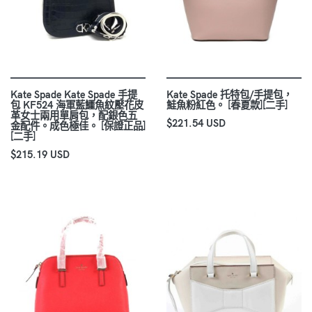
Kate Spade Kate Spade 手提
Kate Spade 托特包/手提包，
包 KF524 海軍藍鱷魚紋壓花皮
鮭魚粉紅色。 [春夏款][二手]
革女士兩用單肩包，配銀色五
$221.54 USD
金配件。成色極佳。 [保證正品]
[二手]
$215.19 USD