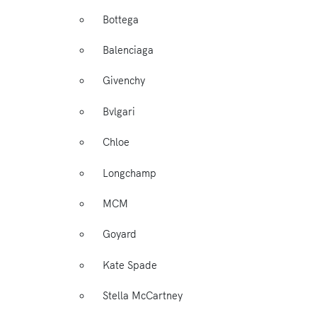
Bottega
Balenciaga
Givenchy
Bvlgari
Chloe
Longchamp
MCM
Goyard
Kate Spade
Stella McCartney