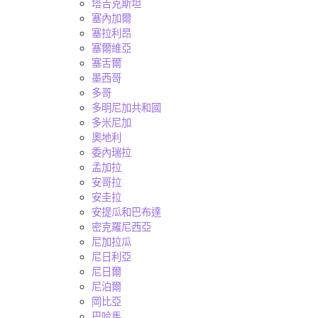
塔吉克斯坦
塞內加爾
塞拉利昂
塞爾維亞
塞舌爾
墨西哥
多哥
多明尼加共和國
多米尼加
奧地利
委內瑞拉
孟加拉
安哥拉
安圭拉
安提瓜和巴布達
密克羅尼西亞
尼加拉瓜
尼日利亞
尼日爾
尼泊爾
岡比亞
巴哈馬