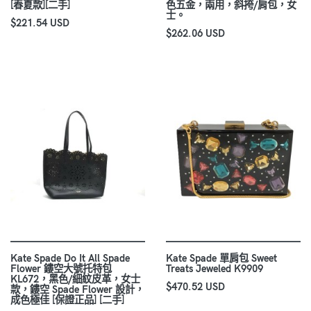
[春夏款][二手]
色五金，兩用，斜挎/肩包，女
士。
$221.54 USD
$262.06 USD
Kate Spade Do It All Spade
Kate Spade 單肩包 Sweet
Flower 鏤空大號托特包
Treats Jeweled K9909
KL672，黑色/細紋皮革，女士
$470.52 USD
款，鏤空 Spade Flower 設計，
成色極佳 [保證正品] [二手]