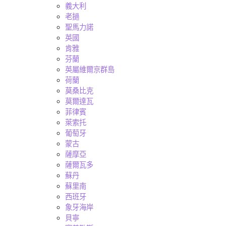
義大利
老撾
聖馬力諾
英國
肯雅
芬蘭
英屬維爾京群島
荷蘭
莫桑比克
莫爾達瓦
菲律賓
萊索托
葡萄牙
蒙古
薩摩亞
薩爾瓦多
蘇丹
蘇里南
西班牙
象牙海岸
貝寧