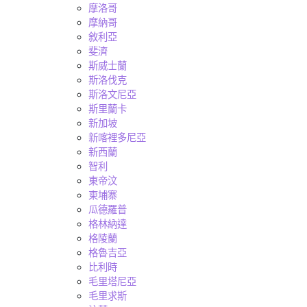
摩洛哥
摩納哥
敘利亞
斐濟
斯威士蘭
斯洛伐克
斯洛文尼亞
斯里蘭卡
新加坡
新喀裡多尼亞
新西蘭
智利
東帝汶
柬埔寨
瓜德羅普
格林納達
格陵蘭
格魯吉亞
比利時
毛里塔尼亞
毛里求斯