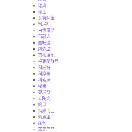
瑞典
瑞士
瓦努阿圖
留尼旺
白俄羅斯
百慕大
盧旺達
盧森堡
直布羅陀
福克蘭群島
科威特
科摩羅
科索沃
秘魯
突尼斯
立陶宛
約旦
納米比亞
索馬里
緬甸
羅馬尼亞