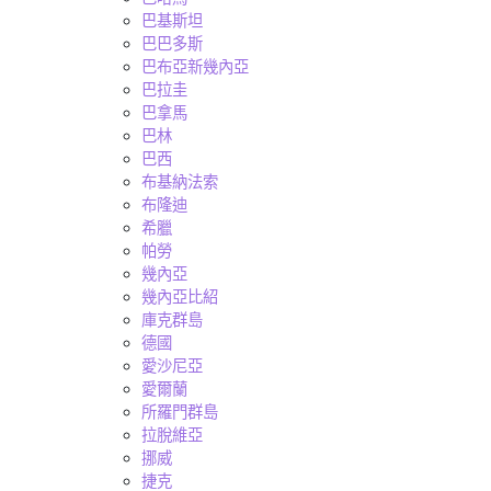
巴基斯坦
巴巴多斯
巴布亞新幾內亞
巴拉圭
巴拿馬
巴林
巴西
布基納法索
布隆迪
希臘
帕勞
幾內亞
幾內亞比紹
庫克群島
德國
愛沙尼亞
愛爾蘭
所羅門群島
拉脫維亞
挪威
捷克