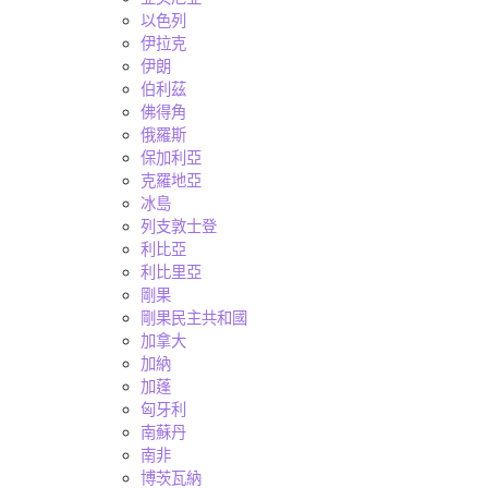
以色列
伊拉克
伊朗
伯利茲
佛得角
俄羅斯
保加利亞
克羅地亞
冰島
列支敦士登
利比亞
利比里亞
剛果
剛果民主共和國
加拿大
加納
加蓬
匈牙利
南蘇丹
南非
博茨瓦納