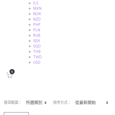
ILS
MXN
NOK
NZD
PHP
PLN
RUB
SEK
SGD
THB
TWD
USD
0
搜尋範圍：
排序方式：