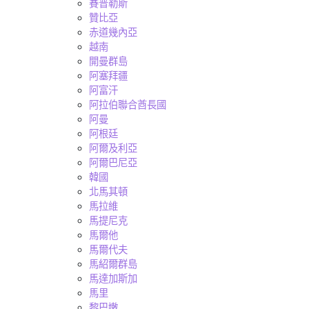
賽普勒斯
贊比亞
赤道幾內亞
越南
開曼群島
阿塞拜疆
阿富汗
阿拉伯聯合酋長國
阿曼
阿根廷
阿爾及利亞
阿爾巴尼亞
韓國
北馬其頓
馬拉維
馬提尼克
馬爾他
馬爾代夫
馬紹爾群島
馬達加斯加
馬里
黎巴嫩