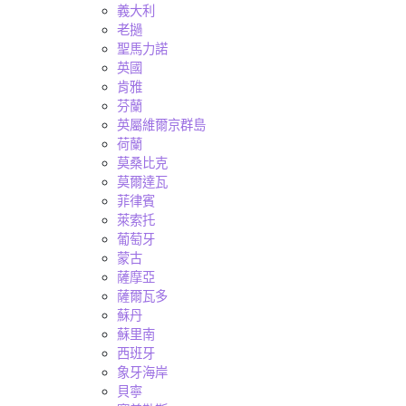
義大利
老撾
聖馬力諾
英國
肯雅
芬蘭
英屬維爾京群島
荷蘭
莫桑比克
莫爾達瓦
菲律賓
萊索托
葡萄牙
蒙古
薩摩亞
薩爾瓦多
蘇丹
蘇里南
西班牙
象牙海岸
貝寧