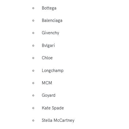
Bottega
Balenciaga
Givenchy
Bvlgari
Chloe
Longchamp
MCM
Goyard
Kate Spade
Stella McCartney