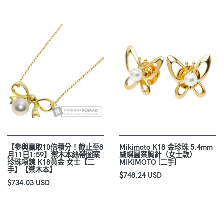
【參與贏取10倍積分！截止至8
Mikimoto K18 金珍珠 5.4mm
月11日1:59】禦木本絲帶圖案
蝴蝶圖案胸針（女士款）
珍珠項鍊 K18黃金 女士【二
MIKIMOTO [二手]
手】【禦木本】
$748.24 USD
$734.03 USD