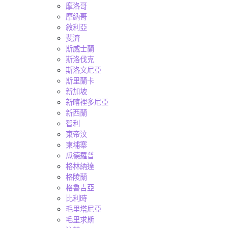
摩洛哥
摩納哥
敘利亞
斐濟
斯威士蘭
斯洛伐克
斯洛文尼亞
斯里蘭卡
新加坡
新喀裡多尼亞
新西蘭
智利
東帝汶
柬埔寨
瓜德羅普
格林納達
格陵蘭
格魯吉亞
比利時
毛里塔尼亞
毛里求斯