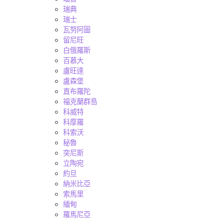
瑞典
瑞士
瓦努阿圖
留尼旺
白俄羅斯
百慕大
盧旺達
盧森堡
直布羅陀
福克蘭群島
科威特
科摩羅
科索沃
秘魯
突尼斯
立陶宛
約旦
納米比亞
索馬里
緬甸
羅馬尼亞