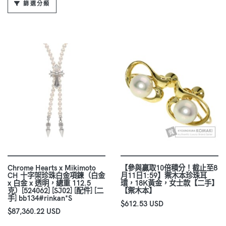
篩選分類
Chrome Hearts x Mikimoto
【參與贏取10倍積分！截止至8
CH 十字架珍珠白金項鍊（白金
月11日1:59】禦木本珍珠耳
x 白金 x 透明，總重 112.5
環，18K黃金，女士款【二手】
克）[524062] [SJ02] [配件] [二
【禦木本】
手] bb134#rinkan*S
$612.53 USD
$87,360.22 USD