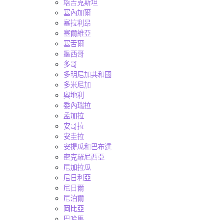
塔吉克斯坦
塞內加爾
塞拉利昂
塞爾維亞
塞舌爾
墨西哥
多哥
多明尼加共和國
多米尼加
奧地利
委內瑞拉
孟加拉
安哥拉
安圭拉
安提瓜和巴布達
密克羅尼西亞
尼加拉瓜
尼日利亞
尼日爾
尼泊爾
岡比亞
巴哈馬