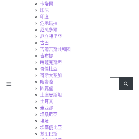
卡塔爾
印尼
印度
危地馬拉
厄瓜多爾
厄立特里亞
古巴
吉爾吉斯共和國
吉布提
哈薩克斯坦
哥倫比亞
哥斯大黎加
喀麥隆
圖瓦盧
土庫曼斯坦
土耳其
圭亞那
坦桑尼亞
埃及
埃塞俄比亞
基里巴斯