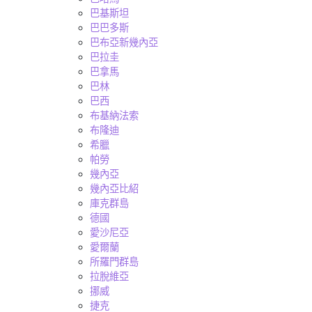
巴基斯坦
巴巴多斯
巴布亞新幾內亞
巴拉圭
巴拿馬
巴林
巴西
布基納法索
布隆迪
希臘
帕勞
幾內亞
幾內亞比紹
庫克群島
德國
愛沙尼亞
愛爾蘭
所羅門群島
拉脫維亞
挪威
捷克