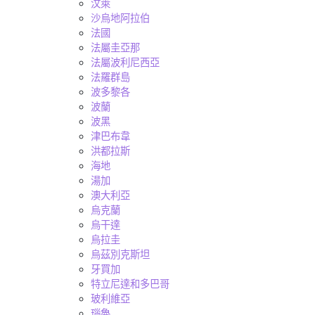
汶萊
沙烏地阿拉伯
法國
法屬圭亞那
法屬波利尼西亞
法羅群島
波多黎各
波蘭
波黑
津巴布韋
洪都拉斯
海地
湯加
澳大利亞
烏克蘭
烏干達
烏拉圭
烏茲別克斯坦
牙買加
特立尼達和多巴哥
玻利維亞
瑙魯