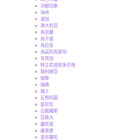
洪都拉斯
海地
湯加
澳大利亞
烏克蘭
烏干達
烏拉圭
烏茲別克斯坦
牙買加
特立尼達和多巴哥
玻利維亞
瑙魯
瑞典
瑞士
瓦努阿圖
留尼旺
白俄羅斯
百慕大
盧旺達
盧森堡
直布羅陀