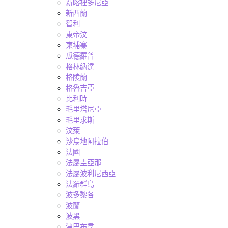
新喀裡多尼亞
新西蘭
智利
東帝汶
柬埔寨
瓜德羅普
格林納達
格陵蘭
格魯吉亞
比利時
毛里塔尼亞
毛里求斯
汶萊
沙烏地阿拉伯
法國
法屬圭亞那
法屬波利尼西亞
法羅群島
波多黎各
波蘭
波黑
津巴布韋