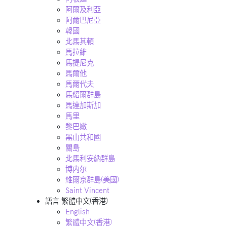
阿爾及利亞
阿爾巴尼亞
韓國
北馬其頓
馬拉維
馬提尼克
馬爾他
馬爾代夫
馬紹爾群島
馬達加斯加
馬里
黎巴嫩
黑山共和國
關島
北馬利安納群島
博内尔
維爾京群島(美國)
Saint Vincent
語言
繁體中文(香港)
English
繁體中文(香港)