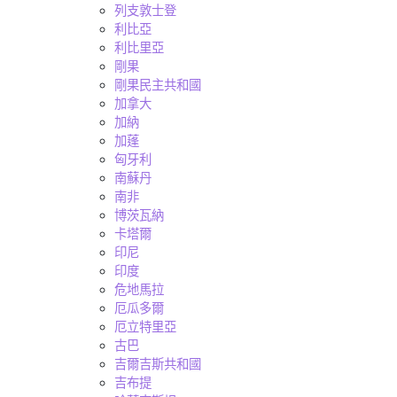
列支敦士登
利比亞
利比里亞
剛果
剛果民主共和國
加拿大
加納
加蓬
匈牙利
南蘇丹
南非
博茨瓦納
卡塔爾
印尼
印度
危地馬拉
厄瓜多爾
厄立特里亞
古巴
吉爾吉斯共和國
吉布提