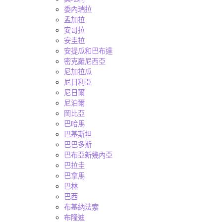
委內瑞拉
孟加拉
安哥拉
安圭拉
安提瓜和巴布達
密克羅尼西亞
尼加拉瓜
尼日利亞
尼日爾
尼泊爾
岡比亞
巴哈馬
巴基斯坦
巴巴多斯
巴布亞新幾內亞
巴拉圭
巴拿馬
巴林
巴西
布基納法索
布隆迪