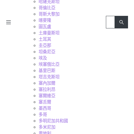
哈薩克斯坦
哥倫比亞
哥斯大黎加
喀麥隆
圖瓦盧
土庫曼斯坦
土耳其
圭亞那
坦桑尼亞
埃及
埃塞俄比亞
基里巴斯
塔吉克斯坦
塞內加爾
塞拉利昂
塞爾維亞
塞舌爾
墨西哥
多哥
多明尼加共和國
多米尼加
奧地利