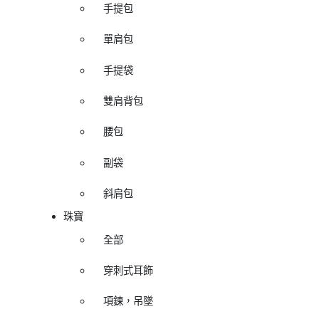
手提包
單肩包
手提袋
雙肩背包
腰包
副袋
斜肩包
珠寶
全部
穿刺式耳飾
項鍊，吊墜