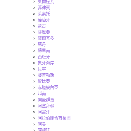
莫爾達瓦
菲律賓
萊索托
葡萄牙
蒙古
薩摩亞
薩爾瓦多
蘇丹
蘇里南
西班牙
象牙海岸
貝寧
賽普勒斯
贊比亞
赤道幾內亞
越南
開曼群島
阿塞拜疆
阿富汗
阿拉伯聯合酋長國
阿曼
阿根廷