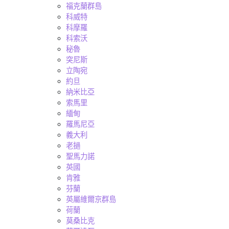
福克蘭群島
科威特
科摩羅
科索沃
秘魯
突尼斯
立陶宛
約旦
納米比亞
索馬里
緬甸
羅馬尼亞
義大利
老撾
聖馬力諾
英國
肯雅
芬蘭
英屬維爾京群島
荷蘭
莫桑比克