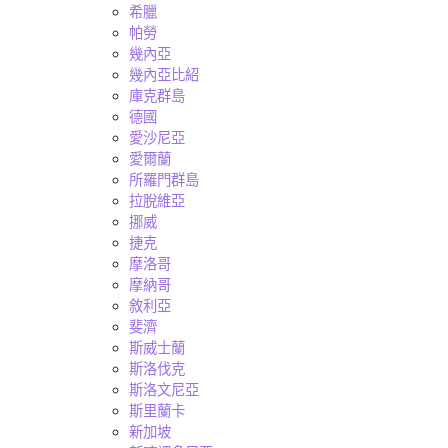
希臘
帕勞
幾內亞
幾內亞比紹
庫克群島
德國
愛沙尼亞
愛爾蘭
所羅門群島
拉脫維亞
挪威
捷克
摩洛哥
摩納哥
敘利亞
斐濟
斯威士蘭
斯洛伐克
斯洛文尼亞
斯里蘭卡
新加坡