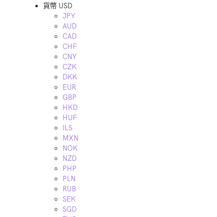
貨幣
USD
JPY
AUD
CAD
CHF
CNY
CZK
DKK
EUR
GBP
HKD
HUF
ILS
MXN
NOK
NZD
PHP
PLN
RUB
SEK
SGD