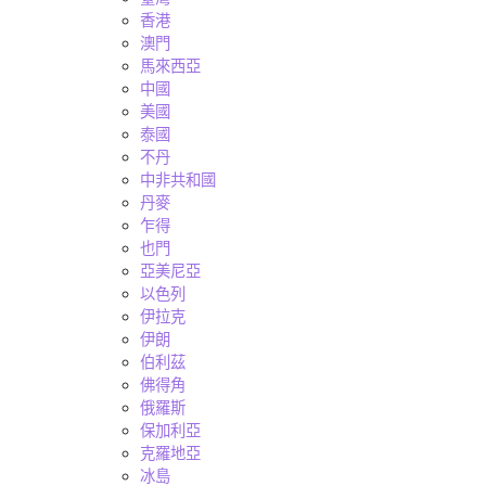
香港
澳門
馬來西亞
中國
美國
泰國
不丹
中非共和國
丹麥
乍得
也門
亞美尼亞
以色列
伊拉克
伊朗
伯利茲
佛得角
俄羅斯
保加利亞
克羅地亞
冰島