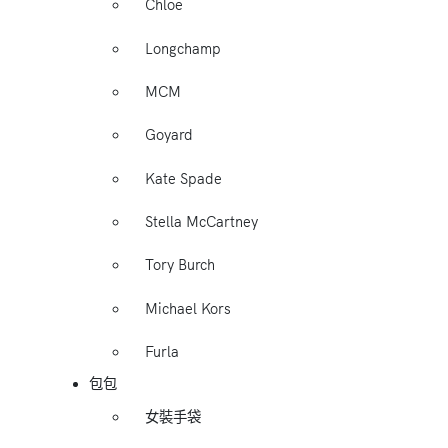
Chloe
Longchamp
MCM
Goyard
Kate Spade
Stella McCartney
Tory Burch
Michael Kors
Furla
包包
女裝手袋