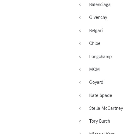
Balenciaga
Givenchy
Bvlgari
Chloe
Longchamp
MCM
Goyard
Kate Spade
Stella McCartney
Tory Burch