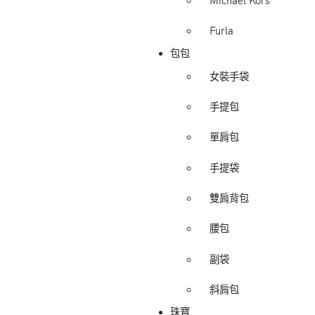
Michael Kors
Furla
包包
女裝手袋
手提包
單肩包
手提袋
雙肩背包
腰包
副袋
斜肩包
珠寶