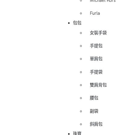
Michael Kors
Furla
包包
女裝手袋
手提包
單肩包
手提袋
雙肩背包
腰包
副袋
斜肩包
珠寶