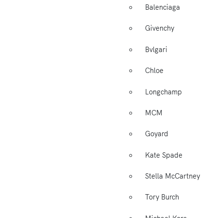
Balenciaga
Givenchy
Bvlgari
Chloe
Longchamp
MCM
Goyard
Kate Spade
Stella McCartney
Tory Burch