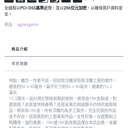
全過程以
PCI-DSS基準
處理，並以
256位元加密
，以確保用戶資料安
全。
商店：
agnesgems
商品介紹
常見問題
地點：義岱。作者不詳，但這款浮雕貝殼是浮雕工藝的傑作，
總長約56 x 40毫米，扁平尺寸約56 x 40毫米，總重約13.2
毫米
13.2厘米。設計用於懸掛和胸前穿刺，框架由18K金製成。對
還是錯？這是當地特產嗎？這是安東尼和迪爾卡的特供直郵商
品。框架為18K金。所有浮雕均為手工製作。完全同質的作品
並不存在。這是典型的工藝美術作品－女性形象。在遊覽和江
時購得，強烈推薦。 18K或18K鉑金製品僅在本店出售。金屬