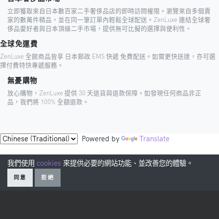
立即獲取來自日本數百家二手奢侈品店的即時訪問權限。瀏覽來自多個賣
家的數萬件精品，並在同一筆訂單內輕鬆全球配送。ZenLuxe 連結全球奢
侈品愛好者與日本頂級二手市場，提供無可比擬的選擇與便利性。
全球免運費
ZenLuxe 全館商品皆享 日本郵政 EMS 快遞 免費配送。如需更快送達，亦可選
擇付費特快專遞服務。
無憂購物
放心購物，ZenLuxe 提供 30 天退貨與退款保障。如發現任何商品非正
品，我們將 100% 全額退款。
Powered by
Translate
我們使用
cookies
來提供必要的網站功能、並改善您的體驗。
同意
拒絕