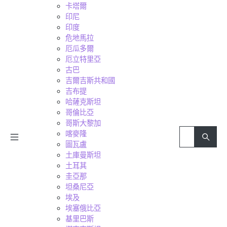
卡塔爾
印尼
印度
危地馬拉
厄瓜多爾
厄立特里亞
古巴
吉爾吉斯共和國
吉布提
哈薩克斯坦
哥倫比亞
哥斯大黎加
喀麥隆
圖瓦盧
土庫曼斯坦
土耳其
圭亞那
坦桑尼亞
埃及
埃塞俄比亞
基里巴斯