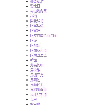
賽普勒斯
贊比亞
赤道幾內亞
越南
開曼群島
阿塞拜疆
阿富汗
阿拉伯聯合酋長國
阿曼
阿根廷
阿爾及利亞
阿爾巴尼亞
韓國
北馬其頓
馬拉維
馬提尼克
馬爾他
馬爾代夫
馬紹爾群島
馬達加斯加
馬里
黎巴嫩