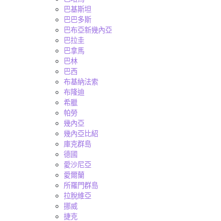
巴基斯坦
巴巴多斯
巴布亞新幾內亞
巴拉圭
巴拿馬
巴林
巴西
布基納法索
布隆迪
希臘
帕勞
幾內亞
幾內亞比紹
庫克群島
德國
愛沙尼亞
愛爾蘭
所羅門群島
拉脫維亞
挪威
捷克