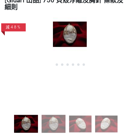
細則
減48%