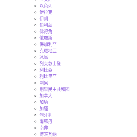
以色列
伊拉克
伊朗
伯利茲
佛得角
俄羅斯
保加利亞
克羅地亞
冰島
列支敦士登
利比亞
利比里亞
剛果
剛果民主共和國
加拿大
加納
加蓬
匈牙利
南蘇丹
南非
博茨瓦納