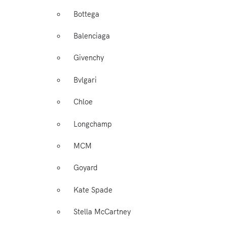
Bottega
Balenciaga
Givenchy
Bvlgari
Chloe
Longchamp
MCM
Goyard
Kate Spade
Stella McCartney