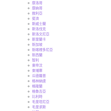
摩洛哥
摩納哥
敘利亞
斐濟
斯威士蘭
斯洛伐克
斯洛文尼亞
斯里蘭卡
新加坡
新喀裡多尼亞
新西蘭
智利
東帝汶
柬埔寨
瓜德羅普
格林納達
格陵蘭
格魯吉亞
比利時
毛里塔尼亞
毛里求斯