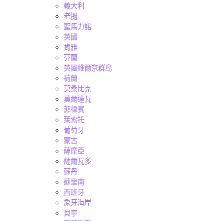
義大利
老撾
聖馬力諾
英國
肯雅
芬蘭
英屬維爾京群島
荷蘭
莫桑比克
莫爾達瓦
菲律賓
萊索托
葡萄牙
蒙古
薩摩亞
薩爾瓦多
蘇丹
蘇里南
西班牙
象牙海岸
貝寧