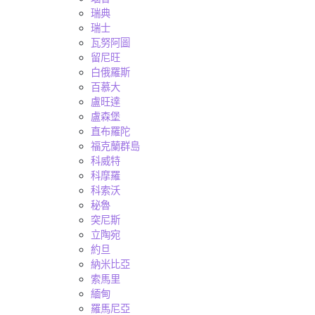
瑞典
瑞士
瓦努阿圖
留尼旺
白俄羅斯
百慕大
盧旺達
盧森堡
直布羅陀
福克蘭群島
科威特
科摩羅
科索沃
秘魯
突尼斯
立陶宛
約旦
納米比亞
索馬里
緬甸
羅馬尼亞