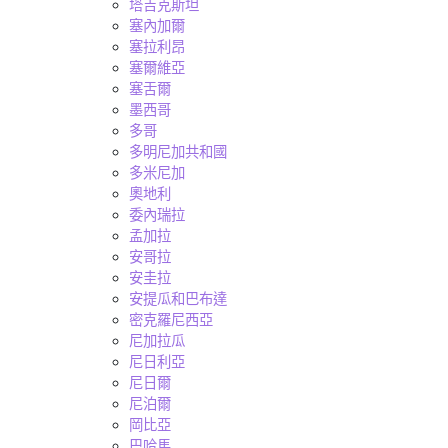
塔吉克斯坦
塞內加爾
塞拉利昂
塞爾維亞
塞舌爾
墨西哥
多哥
多明尼加共和國
多米尼加
奧地利
委內瑞拉
孟加拉
安哥拉
安圭拉
安提瓜和巴布達
密克羅尼西亞
尼加拉瓜
尼日利亞
尼日爾
尼泊爾
岡比亞
巴哈馬