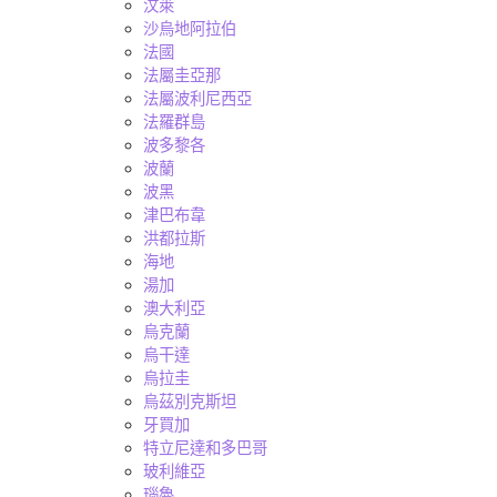
汶萊
沙烏地阿拉伯
法國
法屬圭亞那
法屬波利尼西亞
法羅群島
波多黎各
波蘭
波黑
津巴布韋
洪都拉斯
海地
湯加
澳大利亞
烏克蘭
烏干達
烏拉圭
烏茲別克斯坦
牙買加
特立尼達和多巴哥
玻利維亞
瑙魯