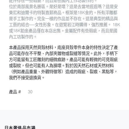
配件存在一些瑕疵，而且是在國內工作坊製作的。
位於南部風景名勝區。是好是壞？這是去當地逛逛嗎？這是安
東尼和迪爾卡的特製直郵商品。框架是18K金的。所有浮雕都
是手工製作的。完全一樣的作品並不存在。這是典型的精品與
工藝的結合──女性形象。在遊覽若江時購得，強烈推薦。 18K
或18K鉑金產品僅在本店出售。金屬配件有些瑕疵，而且是國
內工坊製作的。
本產品採用天然貝殼材料，底座貝殼零件本身的特性決定了產
品可能存在不平整、內部夾雜物或裂縫等情況。此外，手柄下
方可能留有工匠雕刻的細微痕跡。產品可能有輕微的可見瑕疵
或裂紋，但也可能有人為損壞。對於因天然石材或天然材料
（例如產品重量、外觀特徵等）造成的瑕疵、裂痕、黑點等，
我們不接受退換貨。
產品 #
30
日本奢侈品市場