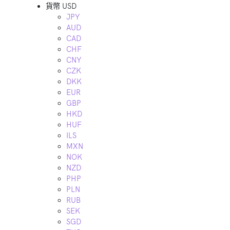
貨幣
USD
JPY
AUD
CAD
CHF
CNY
CZK
DKK
EUR
GBP
HKD
HUF
ILS
MXN
NOK
NZD
PHP
PLN
RUB
SEK
SGD