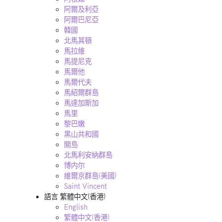
阿爾及利亞
阿爾巴尼亞
韓國
北馬其頓
馬拉維
馬提尼克
馬爾他
馬爾代夫
馬紹爾群島
馬達加斯加
馬里
黎巴嫩
黑山共和國
關島
北馬利安納群島
博内尔
維爾京群島(美國)
Saint Vincent
語言
繁體中文(香港)
English
繁體中文(香港)