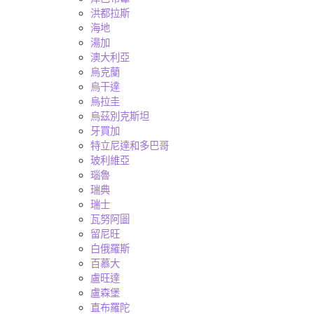
洪都拉斯
海地
湯加
澳大利亞
烏克蘭
烏干達
烏拉圭
烏茲別克斯坦
牙買加
特立尼達和多巴哥
玻利維亞
瑙魯
瑞典
瑞士
瓦努阿圖
留尼旺
白俄羅斯
百慕大
盧旺達
盧森堡
直布羅陀