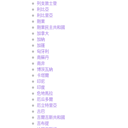
列支敦士登
利比亞
利比里亞
剛果
剛果民主共和國
加拿大
加納
加蓬
匈牙利
南蘇丹
南非
博茨瓦納
卡塔爾
印尼
印度
危地馬拉
厄瓜多爾
厄立特里亞
古巴
吉爾吉斯共和國
吉布提