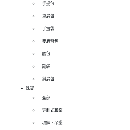
手提包
單肩包
手提袋
雙肩背包
腰包
副袋
斜肩包
珠寶
全部
穿刺式耳飾
項鍊，吊墜