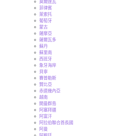
莫爾達瓦
菲律賓
萊索托
葡萄牙
蒙古
薩摩亞
薩爾瓦多
蘇丹
蘇里南
西班牙
象牙海岸
貝寧
賽普勒斯
贊比亞
赤道幾內亞
越南
開曼群島
阿塞拜疆
阿富汗
阿拉伯聯合酋長國
阿曼
阿根廷