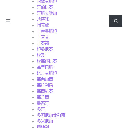
哈薩克斯坦
哥倫比亞
哥斯大黎加
喀麥隆
圖瓦盧
土庫曼斯坦
土耳其
圭亞那
坦桑尼亞
埃及
埃塞俄比亞
基里巴斯
塔吉克斯坦
塞內加爾
塞拉利昂
塞爾維亞
塞舌爾
墨西哥
多哥
多明尼加共和國
多米尼加
奧地利