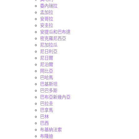
委內瑞拉
孟加拉
安哥拉
安圭拉
安提瓜和巴布達
密克羅尼西亞
尼加拉瓜
尼日利亞
尼日爾
尼泊爾
岡比亞
巴哈馬
巴基斯坦
巴巴多斯
巴布亞新幾內亞
巴拉圭
巴拿馬
巴林
巴西
布基納法索
布隆迪