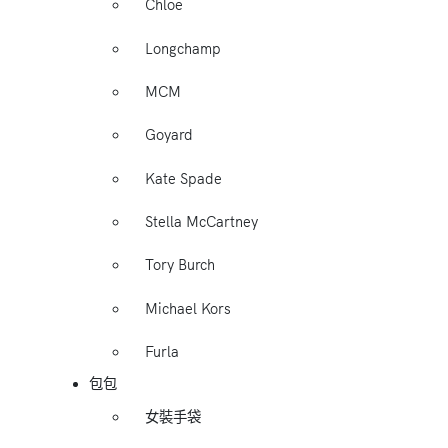
Chloe
Longchamp
MCM
Goyard
Kate Spade
Stella McCartney
Tory Burch
Michael Kors
Furla
包包
女裝手袋