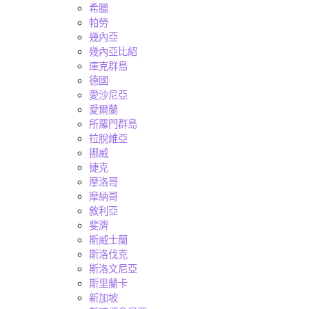
希臘
帕勞
幾內亞
幾內亞比紹
庫克群島
德國
愛沙尼亞
愛爾蘭
所羅門群島
拉脫維亞
挪威
捷克
摩洛哥
摩納哥
敘利亞
斐濟
斯威士蘭
斯洛伐克
斯洛文尼亞
斯里蘭卡
新加坡