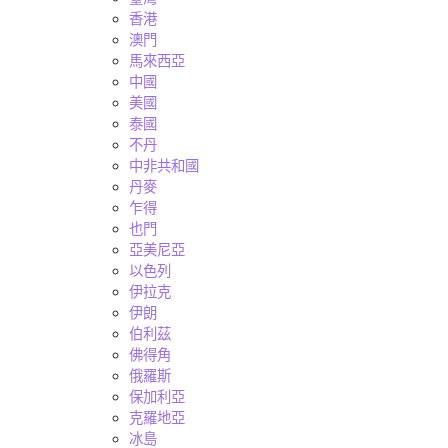
香港
澳門
馬來西亞
中國
美國
泰國
不丹
中非共和國
丹麥
乍得
也門
亞美尼亞
以色列
伊拉克
伊朗
伯利茲
佛得角
俄羅斯
保加利亞
克羅地亞
冰島