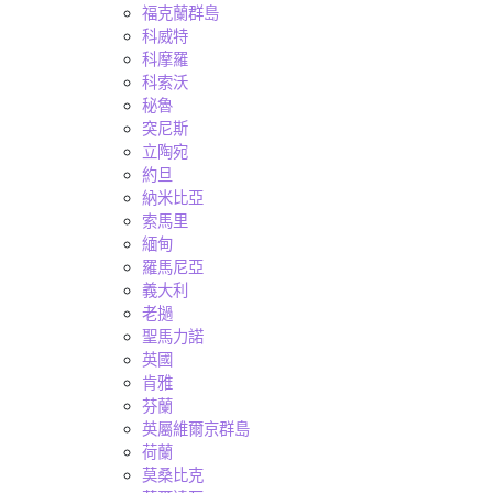
福克蘭群島
科威特
科摩羅
科索沃
秘魯
突尼斯
立陶宛
約旦
納米比亞
索馬里
緬甸
羅馬尼亞
義大利
老撾
聖馬力諾
英國
肯雅
芬蘭
英屬維爾京群島
荷蘭
莫桑比克