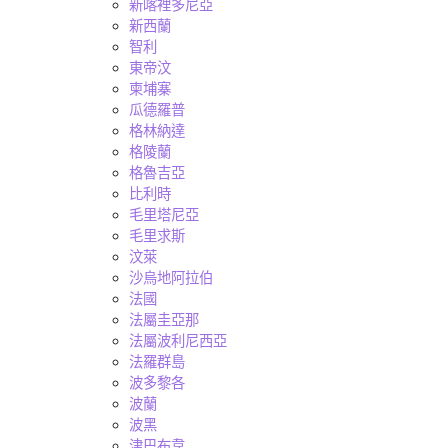
新喀裡多尼亞
新西蘭
智利
東帝汶
柬埔寨
瓜德羅普
格林納達
格陵蘭
格魯吉亞
比利時
毛里塔尼亞
毛里求斯
汶萊
沙烏地阿拉伯
法國
法屬圭亞那
法屬波利尼西亞
法羅群島
波多黎各
波蘭
波黑
津巴布韋