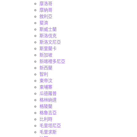
摩洛哥
摩納哥
敘利亞
斐濟
斯威士蘭
斯洛伐克
斯洛文尼亞
斯里蘭卡
新加坡
新喀裡多尼亞
新西蘭
智利
東帝汶
柬埔寨
瓜德羅普
格林納達
格陵蘭
格魯吉亞
比利時
毛里塔尼亞
毛里求斯