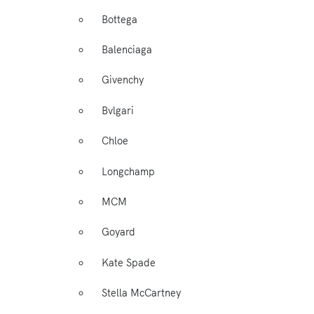
Bottega
Balenciaga
Givenchy
Bvlgari
Chloe
Longchamp
MCM
Goyard
Kate Spade
Stella McCartney