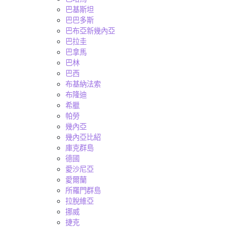
巴基斯坦
巴巴多斯
巴布亞新幾內亞
巴拉圭
巴拿馬
巴林
巴西
布基納法索
布隆迪
希臘
帕勞
幾內亞
幾內亞比紹
庫克群島
德國
愛沙尼亞
愛爾蘭
所羅門群島
拉脫維亞
挪威
捷克