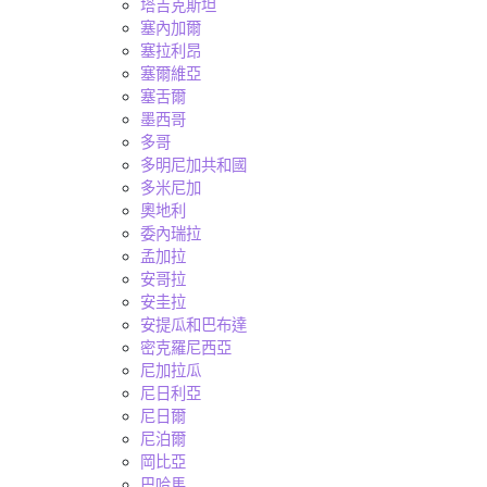
塔吉克斯坦
塞內加爾
塞拉利昂
塞爾維亞
塞舌爾
墨西哥
多哥
多明尼加共和國
多米尼加
奧地利
委內瑞拉
孟加拉
安哥拉
安圭拉
安提瓜和巴布達
密克羅尼西亞
尼加拉瓜
尼日利亞
尼日爾
尼泊爾
岡比亞
巴哈馬