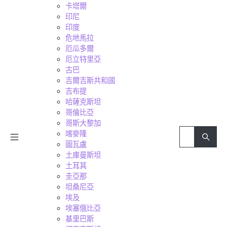
卡塔爾
印尼
印度
危地馬拉
厄瓜多爾
厄立特里亞
古巴
吉爾吉斯共和國
吉布提
哈薩克斯坦
哥倫比亞
哥斯大黎加
喀麥隆
圖瓦盧
土庫曼斯坦
土耳其
圭亞那
坦桑尼亞
埃及
埃塞俄比亞
基里巴斯