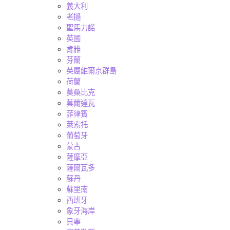
義大利
老撾
聖馬力諾
英國
肯雅
芬蘭
英屬維爾京群島
荷蘭
莫桑比克
莫爾達瓦
菲律賓
萊索托
葡萄牙
蒙古
薩摩亞
薩爾瓦多
蘇丹
蘇里南
西班牙
象牙海岸
貝寧