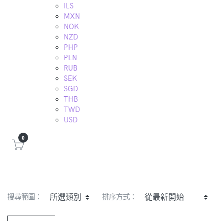
ILS
MXN
NOK
NZD
PHP
PLN
RUB
SEK
SGD
THB
TWD
USD
0
搜尋範圍：
排序方式：