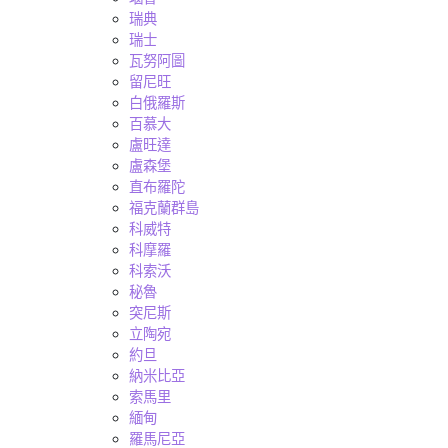
瑞典
瑞士
瓦努阿圖
留尼旺
白俄羅斯
百慕大
盧旺達
盧森堡
直布羅陀
福克蘭群島
科威特
科摩羅
科索沃
秘魯
突尼斯
立陶宛
約旦
納米比亞
索馬里
緬甸
羅馬尼亞