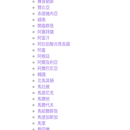
賽普勒斯
贊比亞
赤道幾內亞
越南
開曼群島
阿塞拜疆
阿富汗
阿拉伯聯合酋長國
阿曼
阿根廷
阿爾及利亞
阿爾巴尼亞
韓國
北馬其頓
馬拉維
馬提尼克
馬爾他
馬爾代夫
馬紹爾群島
馬達加斯加
馬里
黎巴嫩