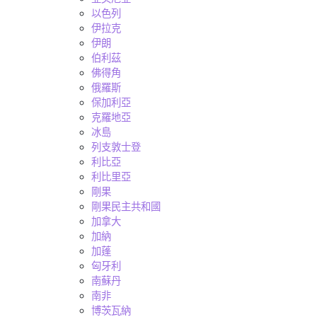
以色列
伊拉克
伊朗
伯利茲
佛得角
俄羅斯
保加利亞
克羅地亞
冰島
列支敦士登
利比亞
利比里亞
剛果
剛果民主共和國
加拿大
加納
加蓬
匈牙利
南蘇丹
南非
博茨瓦納