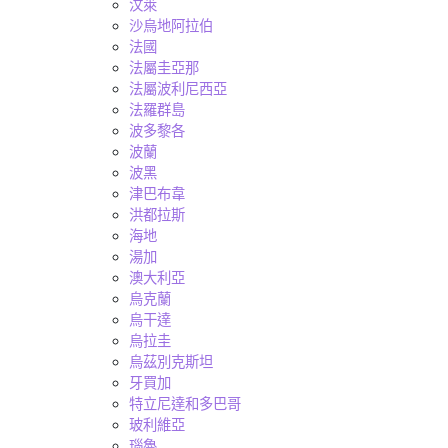
汶萊
沙烏地阿拉伯
法國
法屬圭亞那
法屬波利尼西亞
法羅群島
波多黎各
波蘭
波黑
津巴布韋
洪都拉斯
海地
湯加
澳大利亞
烏克蘭
烏干達
烏拉圭
烏茲別克斯坦
牙買加
特立尼達和多巴哥
玻利維亞
瑙魯