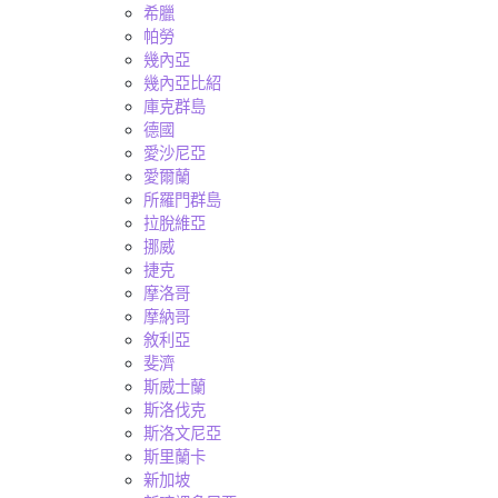
希臘
帕勞
幾內亞
幾內亞比紹
庫克群島
德國
愛沙尼亞
愛爾蘭
所羅門群島
拉脫維亞
挪威
捷克
摩洛哥
摩納哥
敘利亞
斐濟
斯威士蘭
斯洛伐克
斯洛文尼亞
斯里蘭卡
新加坡