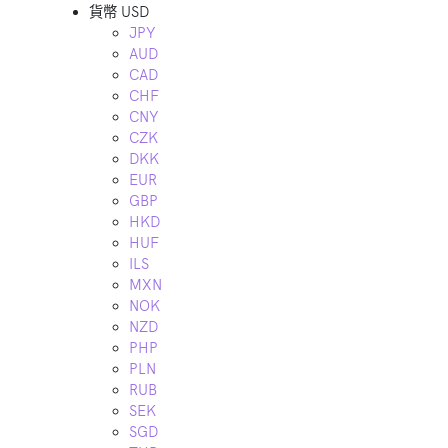
貨幣
USD
JPY
AUD
CAD
CHF
CNY
CZK
DKK
EUR
GBP
HKD
HUF
ILS
MXN
NOK
NZD
PHP
PLN
RUB
SEK
SGD