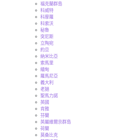
福克蘭群島
科威特
科摩羅
科索沃
秘魯
突尼斯
立陶宛
約旦
納米比亞
索馬里
緬甸
羅馬尼亞
義大利
老撾
聖馬力諾
英國
肯雅
芬蘭
英屬維爾京群島
荷蘭
莫桑比克