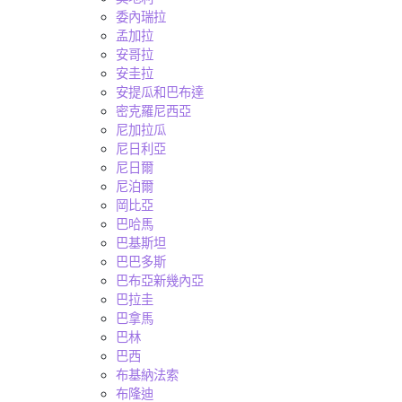
委內瑞拉
孟加拉
安哥拉
安圭拉
安提瓜和巴布達
密克羅尼西亞
尼加拉瓜
尼日利亞
尼日爾
尼泊爾
岡比亞
巴哈馬
巴基斯坦
巴巴多斯
巴布亞新幾內亞
巴拉圭
巴拿馬
巴林
巴西
布基納法索
布隆迪