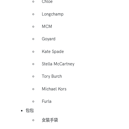
Chloe
Longchamp
MCM
Goyard
Kate Spade
Stella McCartney
Tory Burch
Michael Kors
Furla
包包
女裝手袋