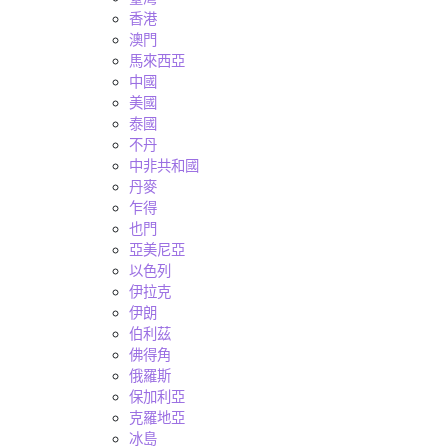
香港
澳門
馬來西亞
中國
美國
泰國
不丹
中非共和國
丹麥
乍得
也門
亞美尼亞
以色列
伊拉克
伊朗
伯利茲
佛得角
俄羅斯
保加利亞
克羅地亞
冰島