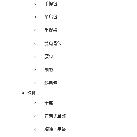
手提包
單肩包
手提袋
雙肩背包
腰包
副袋
斜肩包
珠寶
全部
穿刺式耳飾
項鍊，吊墜