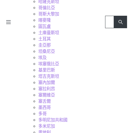
哈薩克斯坦
哥倫比亞
哥斯大黎加
喀麥隆
圖瓦盧
土庫曼斯坦
土耳其
圭亞那
坦桑尼亞
埃及
埃塞俄比亞
基里巴斯
塔吉克斯坦
塞內加爾
塞拉利昂
塞爾維亞
塞舌爾
墨西哥
多哥
多明尼加共和國
多米尼加
奧地利