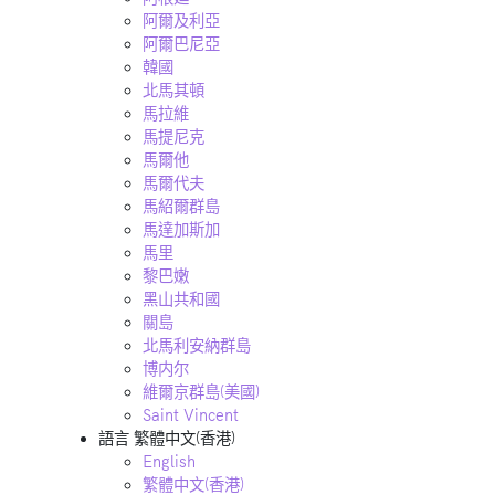
阿爾及利亞
阿爾巴尼亞
韓國
北馬其頓
馬拉維
馬提尼克
馬爾他
馬爾代夫
馬紹爾群島
馬達加斯加
馬里
黎巴嫩
黑山共和國
關島
北馬利安納群島
博内尔
維爾京群島(美國)
Saint Vincent
語言
繁體中文(香港)
English
繁體中文(香港)