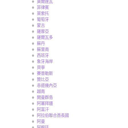
莫爾達瓦
菲律賓
萊索托
葡萄牙
蒙古
薩摩亞
薩爾瓦多
蘇丹
蘇里南
西班牙
象牙海岸
貝寧
賽普勒斯
贊比亞
赤道幾內亞
越南
開曼群島
阿塞拜疆
阿富汗
阿拉伯聯合酋長國
阿曼
阿根廷