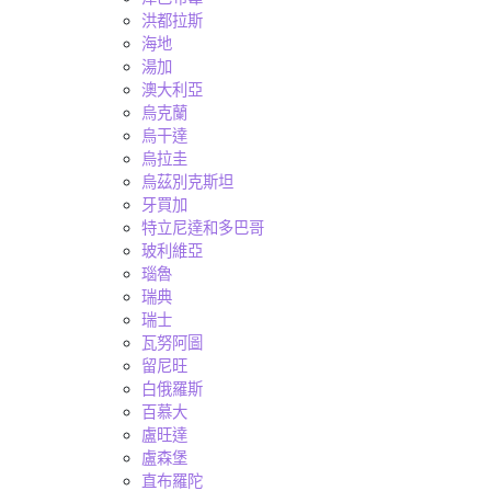
洪都拉斯
海地
湯加
澳大利亞
烏克蘭
烏干達
烏拉圭
烏茲別克斯坦
牙買加
特立尼達和多巴哥
玻利維亞
瑙魯
瑞典
瑞士
瓦努阿圖
留尼旺
白俄羅斯
百慕大
盧旺達
盧森堡
直布羅陀