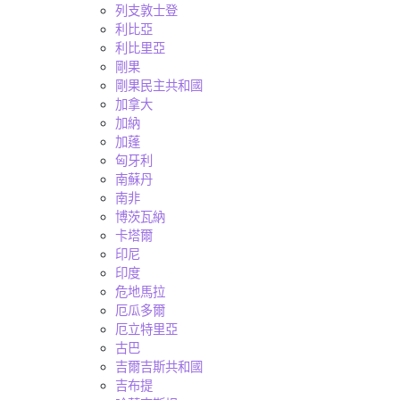
列支敦士登
利比亞
利比里亞
剛果
剛果民主共和國
加拿大
加納
加蓬
匈牙利
南蘇丹
南非
博茨瓦納
卡塔爾
印尼
印度
危地馬拉
厄瓜多爾
厄立特里亞
古巴
吉爾吉斯共和國
吉布提