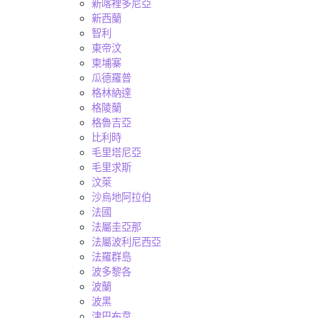
新喀裡多尼亞
新西蘭
智利
東帝汶
柬埔寨
瓜德羅普
格林納達
格陵蘭
格魯吉亞
比利時
毛里塔尼亞
毛里求斯
汶萊
沙烏地阿拉伯
法國
法屬圭亞那
法屬波利尼西亞
法羅群島
波多黎各
波蘭
波黑
津巴布韋