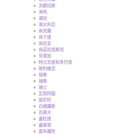
洪都拉斯
海地
湯加
澳大利亞
烏克蘭
烏干達
烏拉圭
烏茲別克斯坦
牙買加
特立尼達和多巴哥
玻利維亞
瑙魯
瑞典
瑞士
瓦努阿圖
留尼旺
白俄羅斯
百慕大
盧旺達
盧森堡
直布羅陀