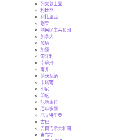
列支敦士登
利比亞
利比里亞
剛果
剛果民主共和國
加拿大
加納
加蓬
匈牙利
南蘇丹
南非
博茨瓦納
卡塔爾
印尼
印度
危地馬拉
厄瓜多爾
厄立特里亞
古巴
吉爾吉斯共和國
吉布提