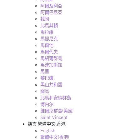
阿爾及利亞
阿爾巴尼亞
韓國
北馬其頓
馬拉維
馬提尼克
馬爾他
馬爾代夫
馬紹爾群島
馬達加斯加
馬里
黎巴嫩
黑山共和國
關島
北馬利安納群島
博内尔
維爾京群島(美國)
Saint Vincent
語言
繁體中文(香港)
English
繁體中文(香港)