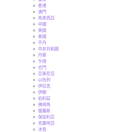
香港
澳門
馬來西亞
中國
美國
泰國
不丹
中非共和國
丹麥
乍得
也門
亞美尼亞
以色列
伊拉克
伊朗
伯利茲
佛得角
俄羅斯
保加利亞
克羅地亞
冰島