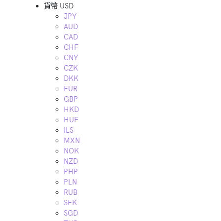
貨幣
USD
JPY
AUD
CAD
CHF
CNY
CZK
DKK
EUR
GBP
HKD
HUF
ILS
MXN
NOK
NZD
PHP
PLN
RUB
SEK
SGD