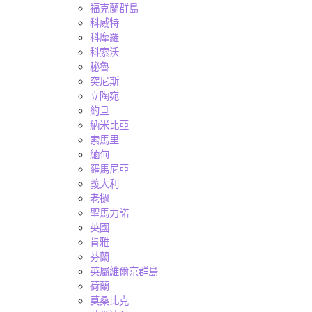
福克蘭群島
科威特
科摩羅
科索沃
秘魯
突尼斯
立陶宛
約旦
納米比亞
索馬里
緬甸
羅馬尼亞
義大利
老撾
聖馬力諾
英國
肯雅
芬蘭
英屬維爾京群島
荷蘭
莫桑比克