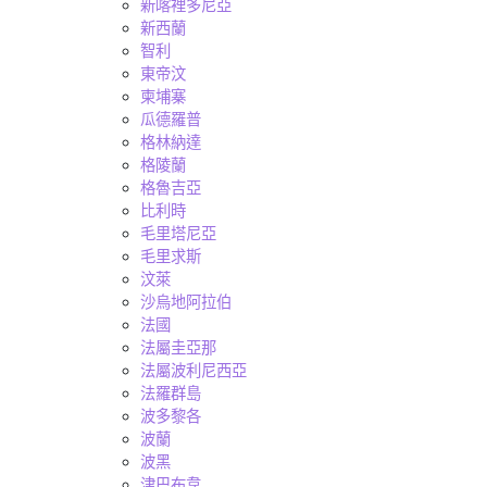
新喀裡多尼亞
新西蘭
智利
東帝汶
柬埔寨
瓜德羅普
格林納達
格陵蘭
格魯吉亞
比利時
毛里塔尼亞
毛里求斯
汶萊
沙烏地阿拉伯
法國
法屬圭亞那
法屬波利尼西亞
法羅群島
波多黎各
波蘭
波黑
津巴布韋