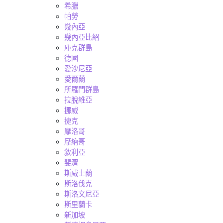
希臘
帕勞
幾內亞
幾內亞比紹
庫克群島
德國
愛沙尼亞
愛爾蘭
所羅門群島
拉脫維亞
挪威
捷克
摩洛哥
摩納哥
敘利亞
斐濟
斯威士蘭
斯洛伐克
斯洛文尼亞
斯里蘭卡
新加坡