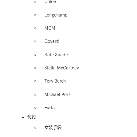
Chloe
Longchamp
MCM
Goyard
Kate Spade
Stella McCartney
Tory Burch
Michael Kors
Furla
包包
女裝手袋