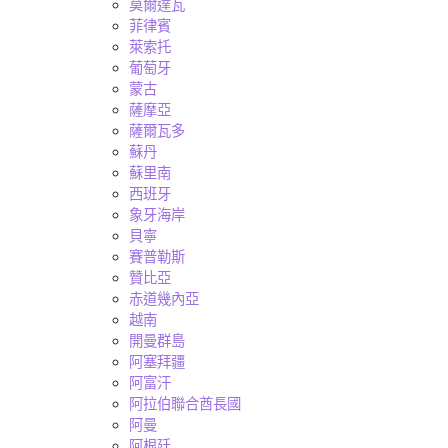
莫爾達瓦
菲律賓
萊索托
葡萄牙
蒙古
薩摩亞
薩爾瓦多
蘇丹
蘇里南
西班牙
象牙海岸
貝寧
賽普勒斯
贊比亞
赤道幾內亞
越南
開曼群島
阿塞拜疆
阿富汗
阿拉伯聯合酋長國
阿曼
阿根廷