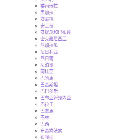
委內瑞拉
孟加拉
安哥拉
安圭拉
安提瓜和巴布達
密克羅尼西亞
尼加拉瓜
尼日利亞
尼日爾
尼泊爾
岡比亞
巴哈馬
巴基斯坦
巴巴多斯
巴布亞新幾內亞
巴拉圭
巴拿馬
巴林
巴西
布基納法索
布隆迪