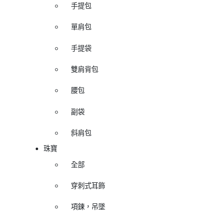
手提包
單肩包
手提袋
雙肩背包
腰包
副袋
斜肩包
珠寶
全部
穿刺式耳飾
項鍊，吊墜