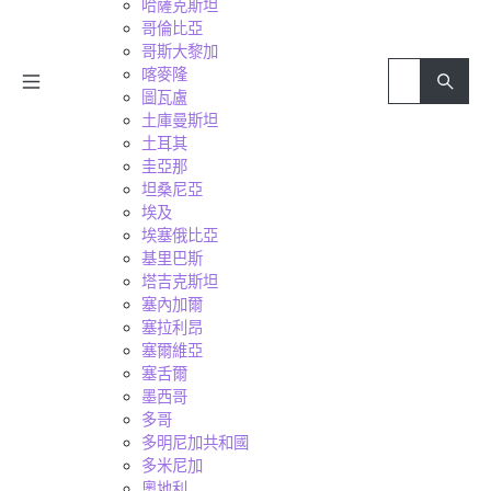
哈薩克斯坦
哥倫比亞
哥斯大黎加
喀麥隆
圖瓦盧
土庫曼斯坦
土耳其
圭亞那
坦桑尼亞
埃及
埃塞俄比亞
基里巴斯
塔吉克斯坦
塞內加爾
塞拉利昂
塞爾維亞
塞舌爾
墨西哥
多哥
多明尼加共和國
多米尼加
奧地利