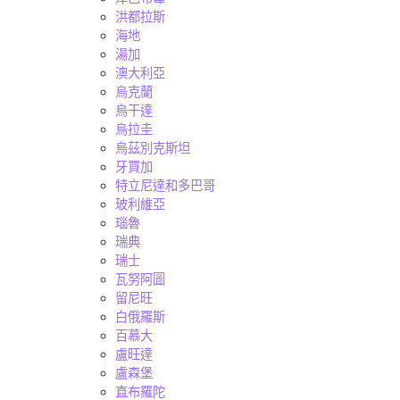
洪都拉斯
海地
湯加
澳大利亞
烏克蘭
烏干達
烏拉圭
烏茲別克斯坦
牙買加
特立尼達和多巴哥
玻利維亞
瑙魯
瑞典
瑞士
瓦努阿圖
留尼旺
白俄羅斯
百慕大
盧旺達
盧森堡
直布羅陀