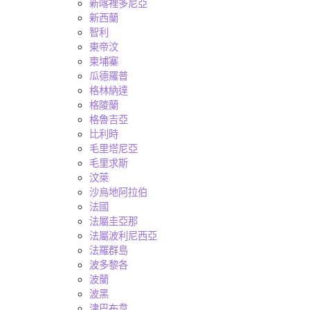
新喀裡多尼亞
新西蘭
智利
東帝汶
柬埔寨
瓜德羅普
格林納達
格陵蘭
格魯吉亞
比利時
毛里塔尼亞
毛里求斯
汶萊
沙烏地阿拉伯
法國
法屬圭亞那
法屬波利尼西亞
法羅群島
波多黎各
波蘭
波黑
津巴布韋