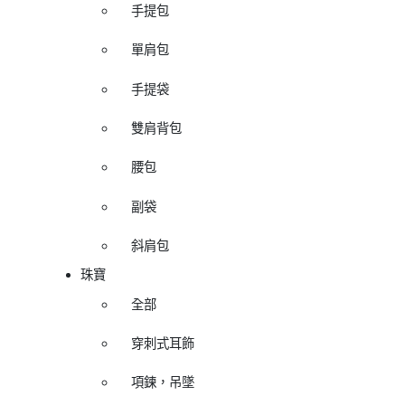
手提包
單肩包
手提袋
雙肩背包
腰包
副袋
斜肩包
珠寶
全部
穿刺式耳飾
項鍊，吊墜