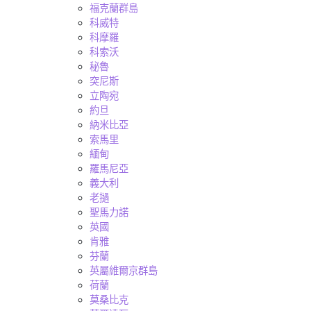
福克蘭群島
科威特
科摩羅
科索沃
秘魯
突尼斯
立陶宛
約旦
納米比亞
索馬里
緬甸
羅馬尼亞
義大利
老撾
聖馬力諾
英國
肯雅
芬蘭
英屬維爾京群島
荷蘭
莫桑比克