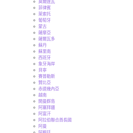
莫爾達瓦
菲律賓
萊索托
葡萄牙
蒙古
薩摩亞
薩爾瓦多
蘇丹
蘇里南
西班牙
象牙海岸
貝寧
賽普勒斯
贊比亞
赤道幾內亞
越南
開曼群島
阿塞拜疆
阿富汗
阿拉伯聯合酋長國
阿曼
阿根廷