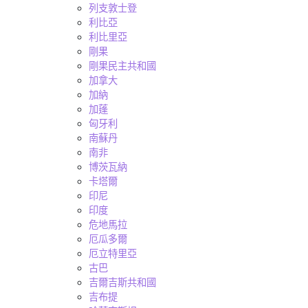
列支敦士登
利比亞
利比里亞
剛果
剛果民主共和國
加拿大
加納
加蓬
匈牙利
南蘇丹
南非
博茨瓦納
卡塔爾
印尼
印度
危地馬拉
厄瓜多爾
厄立特里亞
古巴
吉爾吉斯共和國
吉布提