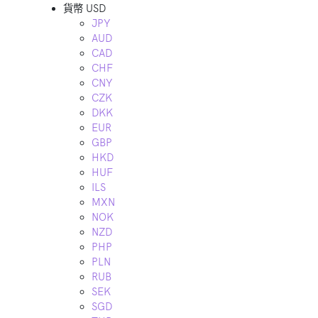
貨幣
USD
JPY
AUD
CAD
CHF
CNY
CZK
DKK
EUR
GBP
HKD
HUF
ILS
MXN
NOK
NZD
PHP
PLN
RUB
SEK
SGD