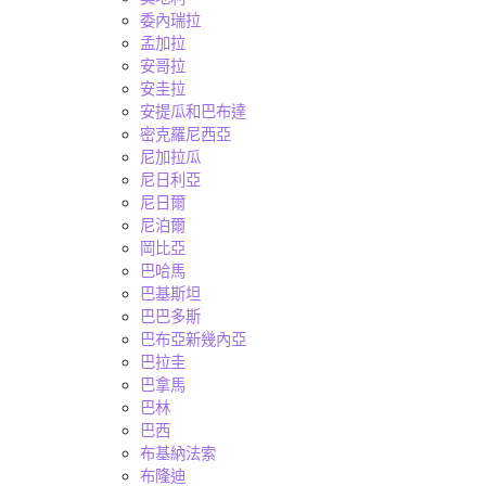
委內瑞拉
孟加拉
安哥拉
安圭拉
安提瓜和巴布達
密克羅尼西亞
尼加拉瓜
尼日利亞
尼日爾
尼泊爾
岡比亞
巴哈馬
巴基斯坦
巴巴多斯
巴布亞新幾內亞
巴拉圭
巴拿馬
巴林
巴西
布基納法索
布隆迪