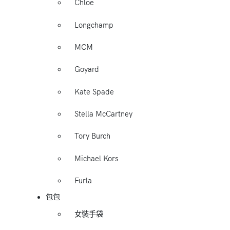
Chloe
Longchamp
MCM
Goyard
Kate Spade
Stella McCartney
Tory Burch
Michael Kors
Furla
包包
女裝手袋