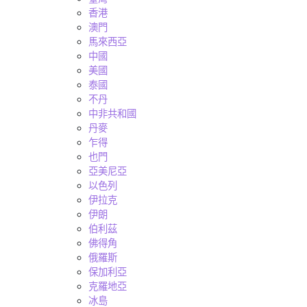
香港
澳門
馬來西亞
中國
美國
泰國
不丹
中非共和國
丹麥
乍得
也門
亞美尼亞
以色列
伊拉克
伊朗
伯利茲
佛得角
俄羅斯
保加利亞
克羅地亞
冰島