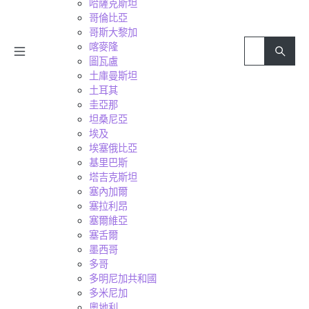
哈薩克斯坦
哥倫比亞
哥斯大黎加
喀麥隆
圖瓦盧
土庫曼斯坦
土耳其
圭亞那
坦桑尼亞
埃及
埃塞俄比亞
基里巴斯
塔吉克斯坦
塞內加爾
塞拉利昂
塞爾維亞
塞舌爾
墨西哥
多哥
多明尼加共和國
多米尼加
奧地利