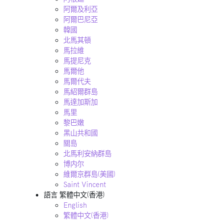
阿爾及利亞
阿爾巴尼亞
韓國
北馬其頓
馬拉維
馬提尼克
馬爾他
馬爾代夫
馬紹爾群島
馬達加斯加
馬里
黎巴嫩
黑山共和國
關島
北馬利安納群島
博内尔
維爾京群島(美國)
Saint Vincent
語言
繁體中文(香港)
English
繁體中文(香港)