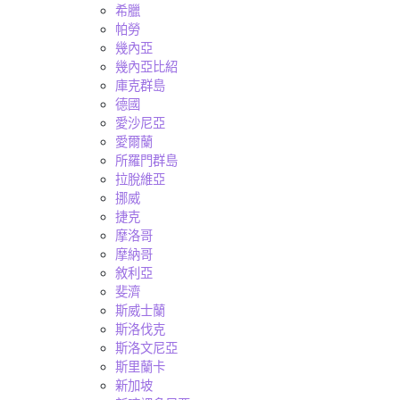
希臘
帕勞
幾內亞
幾內亞比紹
庫克群島
德國
愛沙尼亞
愛爾蘭
所羅門群島
拉脫維亞
挪威
捷克
摩洛哥
摩納哥
敘利亞
斐濟
斯威士蘭
斯洛伐克
斯洛文尼亞
斯里蘭卡
新加坡