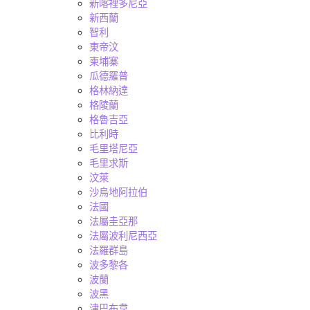
新喀裡多尼亞
新西蘭
智利
東帝汶
柬埔寨
瓜德羅普
格林納達
格陵蘭
格魯吉亞
比利時
毛里塔尼亞
毛里求斯
汶萊
沙烏地阿拉伯
法國
法屬圭亞那
法屬波利尼西亞
法羅群島
波多黎各
波蘭
波黑
津巴布韋