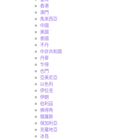
香港
澳門
馬來西亞
中國
美國
泰國
不丹
中非共和國
丹麥
乍得
也門
亞美尼亞
以色列
伊拉克
伊朗
伯利茲
佛得角
俄羅斯
保加利亞
克羅地亞
冰島