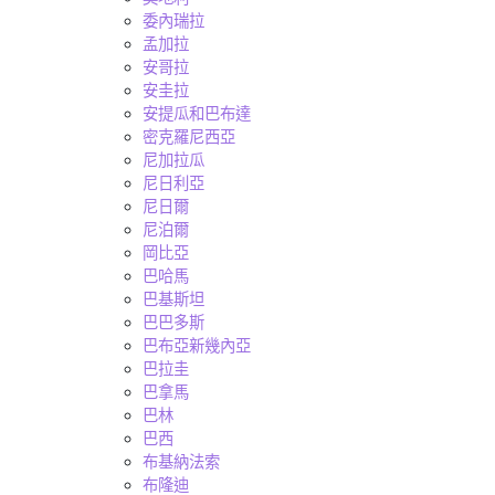
委內瑞拉
孟加拉
安哥拉
安圭拉
安提瓜和巴布達
密克羅尼西亞
尼加拉瓜
尼日利亞
尼日爾
尼泊爾
岡比亞
巴哈馬
巴基斯坦
巴巴多斯
巴布亞新幾內亞
巴拉圭
巴拿馬
巴林
巴西
布基納法索
布隆迪