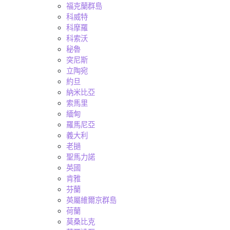
福克蘭群島
科威特
科摩羅
科索沃
秘魯
突尼斯
立陶宛
約旦
納米比亞
索馬里
緬甸
羅馬尼亞
義大利
老撾
聖馬力諾
英國
肯雅
芬蘭
英屬維爾京群島
荷蘭
莫桑比克