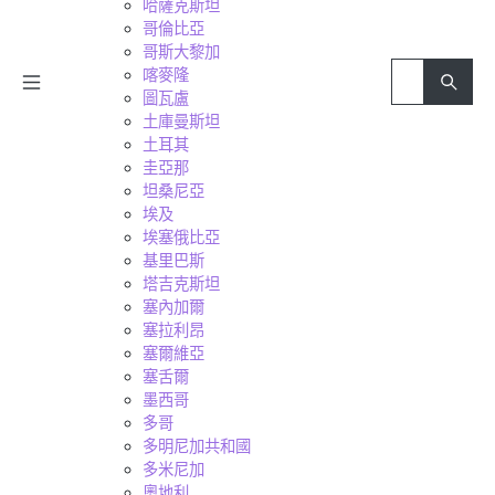
哈薩克斯坦
哥倫比亞
哥斯大黎加
喀麥隆
圖瓦盧
土庫曼斯坦
土耳其
圭亞那
坦桑尼亞
埃及
埃塞俄比亞
基里巴斯
塔吉克斯坦
塞內加爾
塞拉利昂
塞爾維亞
塞舌爾
墨西哥
多哥
多明尼加共和國
多米尼加
奧地利