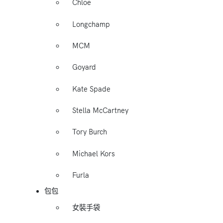
Chloe
Longchamp
MCM
Goyard
Kate Spade
Stella McCartney
Tory Burch
Michael Kors
Furla
包包
女裝手袋