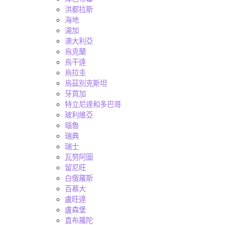
洪都拉斯
海地
湯加
澳大利亞
烏克蘭
烏干達
烏拉圭
烏茲別克斯坦
牙買加
特立尼達和多巴哥
玻利維亞
瑙魯
瑞典
瑞士
瓦努阿圖
留尼旺
白俄羅斯
百慕大
盧旺達
盧森堡
直布羅陀