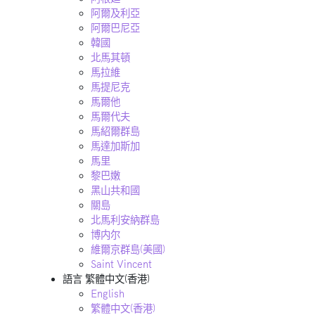
阿爾及利亞
阿爾巴尼亞
韓國
北馬其頓
馬拉維
馬提尼克
馬爾他
馬爾代夫
馬紹爾群島
馬達加斯加
馬里
黎巴嫩
黑山共和國
關島
北馬利安納群島
博内尔
維爾京群島(美國)
Saint Vincent
語言
繁體中文(香港)
English
繁體中文(香港)