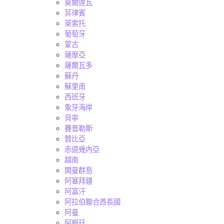
莫爾達瓦
菲律賓
萊索托
葡萄牙
蒙古
薩摩亞
薩爾瓦多
蘇丹
蘇里南
西班牙
象牙海岸
貝寧
賽普勒斯
贊比亞
赤道幾內亞
越南
開曼群島
阿塞拜疆
阿富汗
阿拉伯聯合酋長國
阿曼
阿根廷