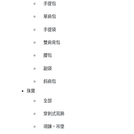
手提包
單肩包
手提袋
雙肩背包
腰包
副袋
斜肩包
珠寶
全部
穿刺式耳飾
項鍊，吊墜