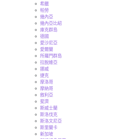
希臘
帕勞
幾內亞
幾內亞比紹
庫克群島
德國
愛沙尼亞
愛爾蘭
所羅門群島
拉脫維亞
挪威
捷克
摩洛哥
摩納哥
敘利亞
斐濟
斯威士蘭
斯洛伐克
斯洛文尼亞
斯里蘭卡
新加坡