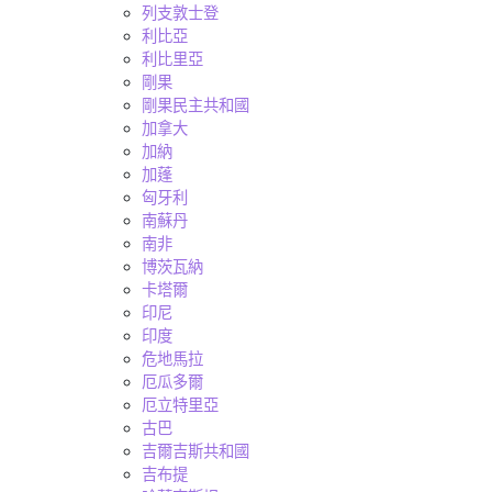
列支敦士登
利比亞
利比里亞
剛果
剛果民主共和國
加拿大
加納
加蓬
匈牙利
南蘇丹
南非
博茨瓦納
卡塔爾
印尼
印度
危地馬拉
厄瓜多爾
厄立特里亞
古巴
吉爾吉斯共和國
吉布提