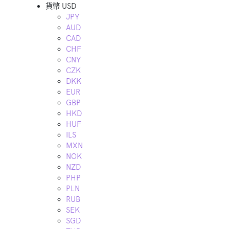
貨幣
USD
JPY
AUD
CAD
CHF
CNY
CZK
DKK
EUR
GBP
HKD
HUF
ILS
MXN
NOK
NZD
PHP
PLN
RUB
SEK
SGD