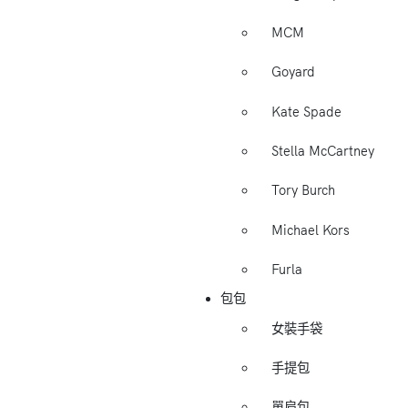
MCM
Goyard
Kate Spade
Stella McCartney
Tory Burch
Michael Kors
Furla
包包
女裝手袋
手提包
單肩包