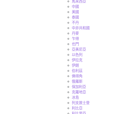
馬來西亞
中國
美國
泰國
不丹
中非共和國
丹麥
乍得
也門
亞美尼亞
以色列
伊拉克
伊朗
伯利茲
佛得角
俄羅斯
保加利亞
克羅地亞
冰島
列支敦士登
利比亞
利比里亞