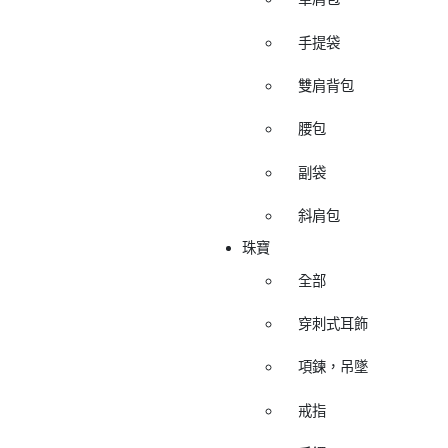
手提袋
雙肩背包
腰包
副袋
斜肩包
珠寶
全部
穿刺式耳飾
項鍊，吊墜
戒指