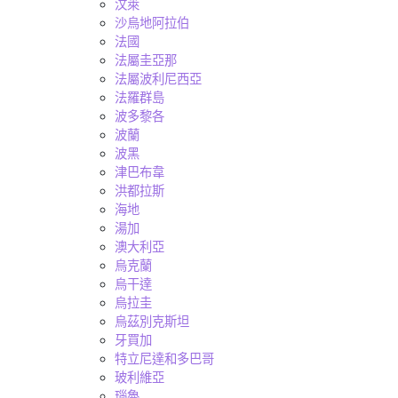
汶萊
沙烏地阿拉伯
法國
法屬圭亞那
法屬波利尼西亞
法羅群島
波多黎各
波蘭
波黑
津巴布韋
洪都拉斯
海地
湯加
澳大利亞
烏克蘭
烏干達
烏拉圭
烏茲別克斯坦
牙買加
特立尼達和多巴哥
玻利維亞
瑙魯