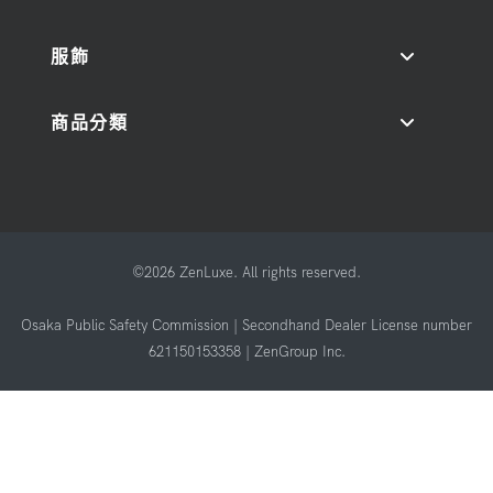
服飾
商品分類
©2026 ZenLuxe. All rights reserved.
Osaka Public Safety Commission | Secondhand Dealer License number
621150153358 | ZenGroup Inc.