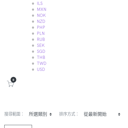
ILS
MXN
NOK
NZD
PHP
PLN
RUB
SEK
SGD
THB
TWD
USD
0
搜尋範圍：
排序方式：