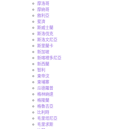
摩洛哥
摩納哥
敘利亞
斐濟
斯威士蘭
斯洛伐克
斯洛文尼亞
斯里蘭卡
新加坡
新喀裡多尼亞
新西蘭
智利
東帝汶
柬埔寨
瓜德羅普
格林納達
格陵蘭
格魯吉亞
比利時
毛里塔尼亞
毛里求斯