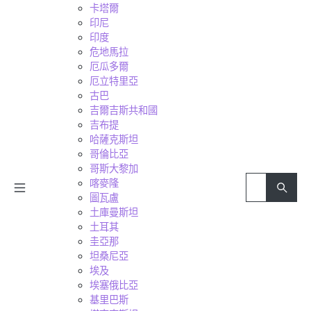
卡塔爾
印尼
印度
危地馬拉
厄瓜多爾
厄立特里亞
古巴
吉爾吉斯共和國
吉布提
哈薩克斯坦
哥倫比亞
哥斯大黎加
喀麥隆
圖瓦盧
土庫曼斯坦
土耳其
圭亞那
坦桑尼亞
埃及
埃塞俄比亞
基里巴斯