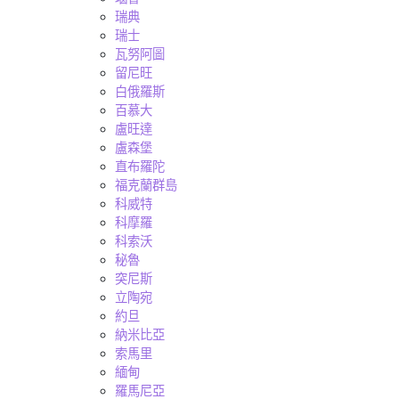
瑞典
瑞士
瓦努阿圖
留尼旺
白俄羅斯
百慕大
盧旺達
盧森堡
直布羅陀
福克蘭群島
科威特
科摩羅
科索沃
秘魯
突尼斯
立陶宛
約旦
納米比亞
索馬里
緬甸
羅馬尼亞