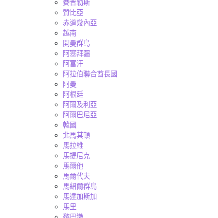
賽普勒斯
贊比亞
赤道幾內亞
越南
開曼群島
阿塞拜疆
阿富汗
阿拉伯聯合酋長國
阿曼
阿根廷
阿爾及利亞
阿爾巴尼亞
韓國
北馬其頓
馬拉維
馬提尼克
馬爾他
馬爾代夫
馬紹爾群島
馬達加斯加
馬里
黎巴嫩