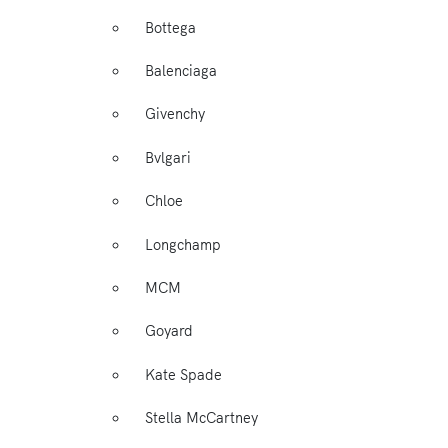
Bottega
Balenciaga
Givenchy
Bvlgari
Chloe
Longchamp
MCM
Goyard
Kate Spade
Stella McCartney