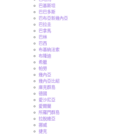
巴基斯坦
巴巴多斯
巴布亞新幾內亞
巴拉圭
巴拿馬
巴林
巴西
布基納法索
布隆迪
希臘
帕勞
幾內亞
幾內亞比紹
庫克群島
德國
愛沙尼亞
愛爾蘭
所羅門群島
拉脫維亞
挪威
捷克