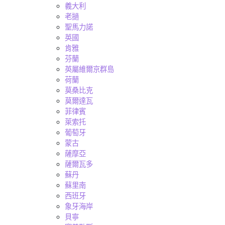
義大利
老撾
聖馬力諾
英國
肯雅
芬蘭
英屬維爾京群島
荷蘭
莫桑比克
莫爾達瓦
菲律賓
萊索托
葡萄牙
蒙古
薩摩亞
薩爾瓦多
蘇丹
蘇里南
西班牙
象牙海岸
貝寧