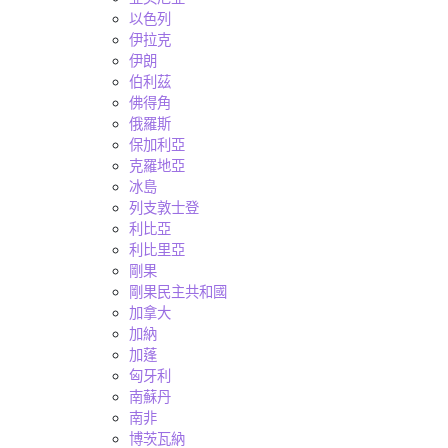
以色列
伊拉克
伊朗
伯利茲
佛得角
俄羅斯
保加利亞
克羅地亞
冰島
列支敦士登
利比亞
利比里亞
剛果
剛果民主共和國
加拿大
加納
加蓬
匈牙利
南蘇丹
南非
博茨瓦納