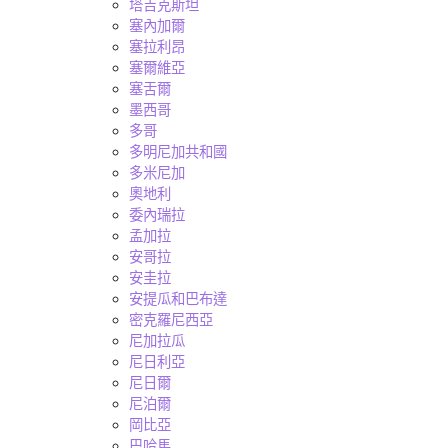
塔吉克斯坦
塞內加爾
塞拉利昂
塞爾維亞
塞舌爾
墨西哥
多哥
多明尼加共和國
多米尼加
奧地利
委內瑞拉
孟加拉
安哥拉
安圭拉
安提瓜和巴布達
密克羅尼西亞
尼加拉瓜
尼日利亞
尼日爾
尼泊爾
岡比亞
巴哈馬