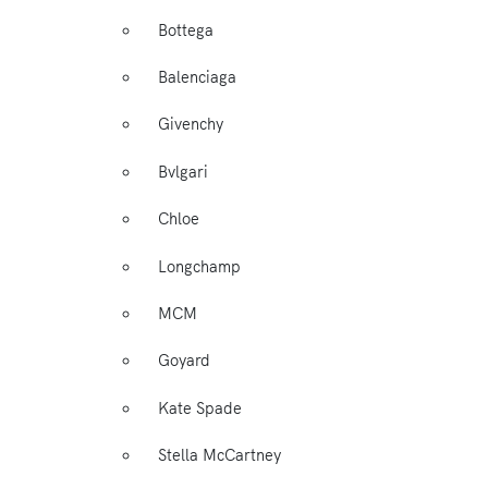
Bottega
Balenciaga
Givenchy
Bvlgari
Chloe
Longchamp
MCM
Goyard
Kate Spade
Stella McCartney