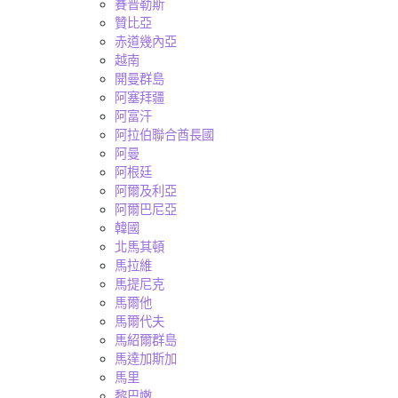
賽普勒斯
贊比亞
赤道幾內亞
越南
開曼群島
阿塞拜疆
阿富汗
阿拉伯聯合酋長國
阿曼
阿根廷
阿爾及利亞
阿爾巴尼亞
韓國
北馬其頓
馬拉維
馬提尼克
馬爾他
馬爾代夫
馬紹爾群島
馬達加斯加
馬里
黎巴嫩