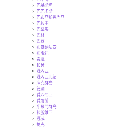
巴基斯坦
巴巴多斯
巴布亞新幾內亞
巴拉圭
巴拿馬
巴林
巴西
布基納法索
布隆迪
希臘
帕勞
幾內亞
幾內亞比紹
庫克群島
德國
愛沙尼亞
愛爾蘭
所羅門群島
拉脫維亞
挪威
捷克