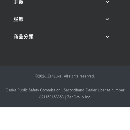
手錶
服飾
商品分類
©2026 ZenLuxe. All rights reserved.
Osaka Public Safety Commission | Secondhand Dealer License number
621150153358 | ZenGroup Inc.