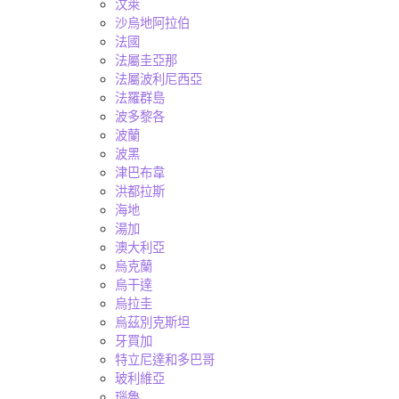
汶萊
沙烏地阿拉伯
法國
法屬圭亞那
法屬波利尼西亞
法羅群島
波多黎各
波蘭
波黑
津巴布韋
洪都拉斯
海地
湯加
澳大利亞
烏克蘭
烏干達
烏拉圭
烏茲別克斯坦
牙買加
特立尼達和多巴哥
玻利維亞
瑙魯