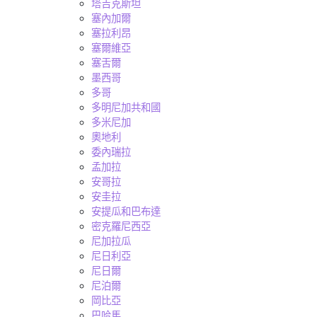
塔吉克斯坦
塞內加爾
塞拉利昂
塞爾維亞
塞舌爾
墨西哥
多哥
多明尼加共和國
多米尼加
奧地利
委內瑞拉
孟加拉
安哥拉
安圭拉
安提瓜和巴布達
密克羅尼西亞
尼加拉瓜
尼日利亞
尼日爾
尼泊爾
岡比亞
巴哈馬