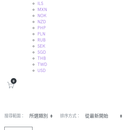
ILS
MXN
NOK
NZD
PHP
PLN
RUB
SEK
SGD
THB
TWD
USD
0
搜尋範圍：
排序方式：