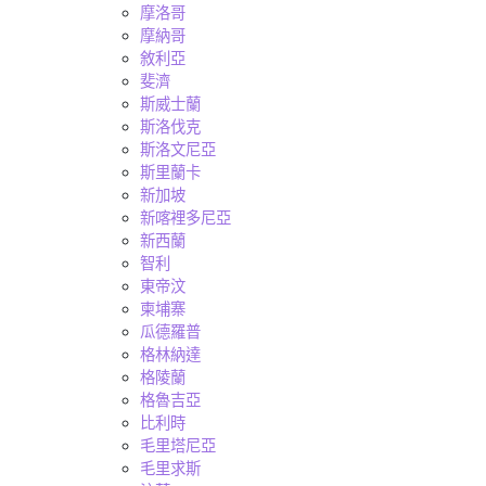
摩洛哥
摩納哥
敘利亞
斐濟
斯威士蘭
斯洛伐克
斯洛文尼亞
斯里蘭卡
新加坡
新喀裡多尼亞
新西蘭
智利
東帝汶
柬埔寨
瓜德羅普
格林納達
格陵蘭
格魯吉亞
比利時
毛里塔尼亞
毛里求斯