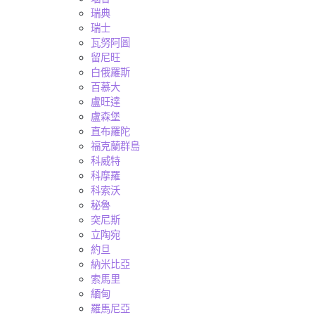
瑞典
瑞士
瓦努阿圖
留尼旺
白俄羅斯
百慕大
盧旺達
盧森堡
直布羅陀
福克蘭群島
科威特
科摩羅
科索沃
秘魯
突尼斯
立陶宛
約旦
納米比亞
索馬里
緬甸
羅馬尼亞