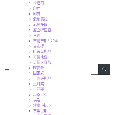
卡塔爾
印尼
印度
危地馬拉
厄瓜多爾
厄立特里亞
古巴
吉爾吉斯共和國
吉布提
哈薩克斯坦
哥倫比亞
哥斯大黎加
喀麥隆
圖瓦盧
土庫曼斯坦
土耳其
圭亞那
坦桑尼亞
埃及
埃塞俄比亞
基里巴斯