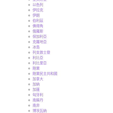
以色列
伊拉克
伊朗
伯利茲
佛得角
俄羅斯
保加利亞
克羅地亞
冰島
列支敦士登
利比亞
利比里亞
剛果
剛果民主共和國
加拿大
加納
加蓬
匈牙利
南蘇丹
南非
博茨瓦納