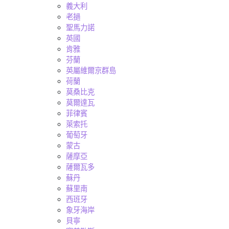
義大利
老撾
聖馬力諾
英國
肯雅
芬蘭
英屬維爾京群島
荷蘭
莫桑比克
莫爾達瓦
菲律賓
萊索托
葡萄牙
蒙古
薩摩亞
薩爾瓦多
蘇丹
蘇里南
西班牙
象牙海岸
貝寧