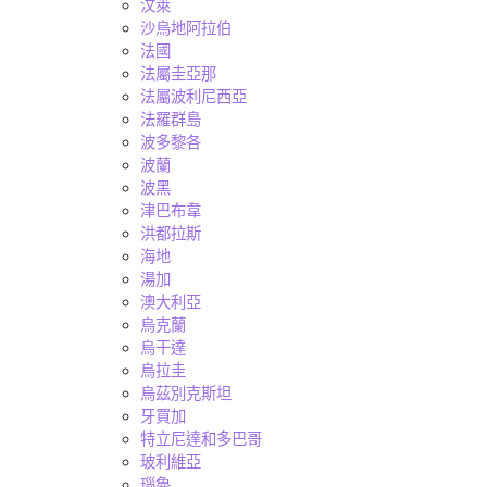
汶萊
沙烏地阿拉伯
法國
法屬圭亞那
法屬波利尼西亞
法羅群島
波多黎各
波蘭
波黑
津巴布韋
洪都拉斯
海地
湯加
澳大利亞
烏克蘭
烏干達
烏拉圭
烏茲別克斯坦
牙買加
特立尼達和多巴哥
玻利維亞
瑙魯