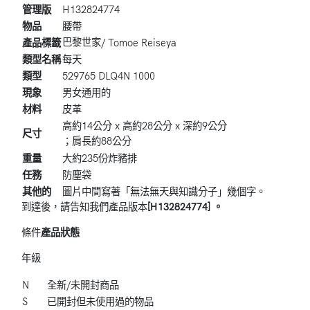
管理版
H132824774
物品
腰帶
巴黎世家
產品標籤
/ Tomoe Reiseya
類型名稱
每天
類型
529765 DLQ4N 1000
現象
男女通用的
材料
皮革
高約14公分 x 高約28公分 x 深約9公分
尺寸
；肩長約88公分
重量
大約235份炸豬排
任務
防塵袋
其他的
圖片中間寫著「無法無天與知識分子」幾個字。
到達後，請告知我們
產品版本
[H132824774] 。
條件
產品狀態
年級
N
全新/未開封商品
S
已開封但未使用過的物品