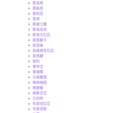
摩洛哥
摩納哥
敘利亞
斐濟
斯威士蘭
斯洛伐克
斯洛文尼亞
斯里蘭卡
新加坡
新喀裡多尼亞
新西蘭
智利
東帝汶
柬埔寨
瓜德羅普
格林納達
格陵蘭
格魯吉亞
比利時
毛里塔尼亞
毛里求斯