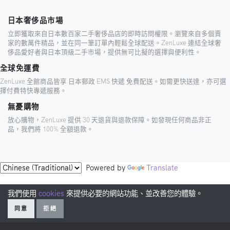
日本奢侈品市場
立即獲取來自日本數百家二手奢侈品店的即時訪問權限。瀏覽來自多個賣
家的數萬件精品，並在同一筆訂單內輕鬆全球配送。ZenLuxe 連結全球奢
侈品愛好者與日本頂級二手市場，提供無可比擬的選擇與便利性。
全球免運費
ZenLuxe 全館商品皆享 日本郵政 EMS 快遞 免費配送。如需更快送達，亦可選
擇付費特快專遞服務。
無憂購物
放心購物，ZenLuxe 提供 30 天退貨與退款保障。如發現任何商品非正
品，我們將 100% 全額退款。
Powered by
Translate
我們使用
cookies
來提供必要的網站功能、並改善您的體驗。
同意
拒絕