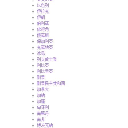
以色列
伊拉克
伊朗
伯利茲
佛得角
俄羅斯
保加利亞
克羅地亞
冰島
列支敦士登
利比亞
利比里亞
剛果
剛果民主共和國
加拿大
加納
加蓬
匈牙利
南蘇丹
南非
博茨瓦納