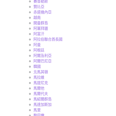
賽普勒斯
贊比亞
赤道幾內亞
越南
開曼群島
阿塞拜疆
阿富汗
阿拉伯聯合酋長國
阿曼
阿根廷
阿爾及利亞
阿爾巴尼亞
韓國
北馬其頓
馬拉維
馬提尼克
馬爾他
馬爾代夫
馬紹爾群島
馬達加斯加
馬里
黎巴嫩