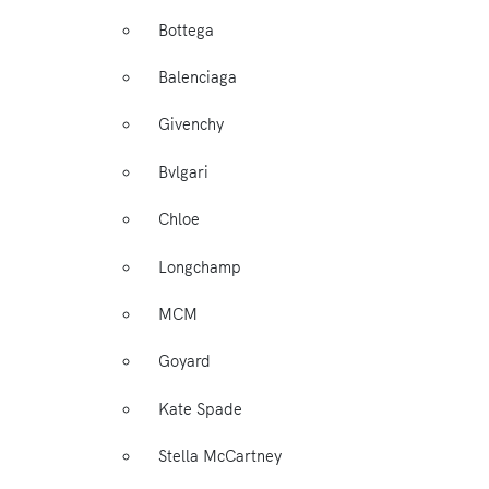
Bottega
Balenciaga
Givenchy
Bvlgari
Chloe
Longchamp
MCM
Goyard
Kate Spade
Stella McCartney