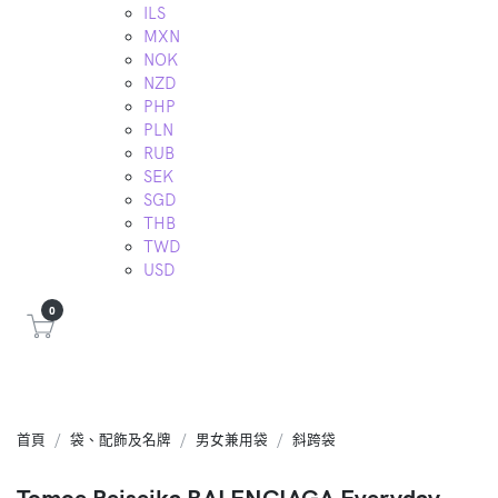
ILS
MXN
NOK
NZD
PHP
PLN
RUB
SEK
SGD
THB
TWD
USD
0
首頁
袋、配飾及名牌
男女兼用袋
斜跨袋
Tomoe Reiseika BALENCIAGA Everyday