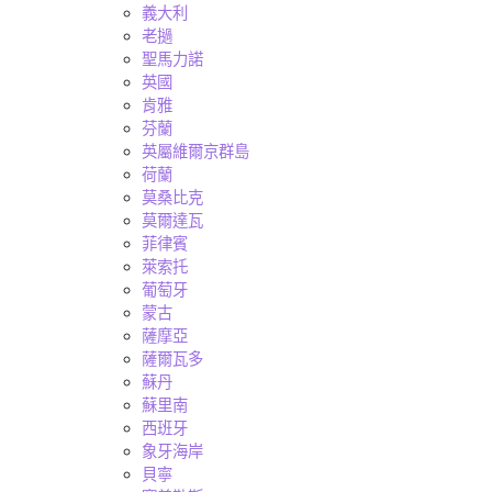
義大利
老撾
聖馬力諾
英國
肯雅
芬蘭
英屬維爾京群島
荷蘭
莫桑比克
莫爾達瓦
菲律賓
萊索托
葡萄牙
蒙古
薩摩亞
薩爾瓦多
蘇丹
蘇里南
西班牙
象牙海岸
貝寧