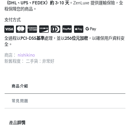
（DHL、UPS、FEDEX）約 3-10 天
。ZenLuxe 提供運輸保險，全
程保障您的商品。
支付方式
全過程以
PCI-DSS基準
處理，並以
256位元加密
，以確保用戶資料安
全。
商店：
nishikino
新舊程度： 二手貨：非常好
商品介紹
常見問題
產品
詳情