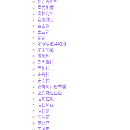
塔吉克斯坦
塞內加爾
塞拉利昂
塞爾維亞
塞舌爾
墨西哥
多哥
多明尼加共和國
多米尼加
奧地利
委內瑞拉
孟加拉
安哥拉
安圭拉
安提瓜和巴布達
密克羅尼西亞
尼加拉瓜
尼日利亞
尼日爾
尼泊爾
岡比亞
巴哈馬