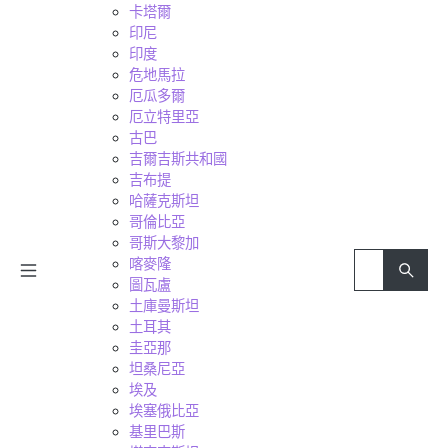
卡塔爾
印尼
印度
危地馬拉
厄瓜多爾
厄立特里亞
古巴
吉爾吉斯共和國
吉布提
哈薩克斯坦
哥倫比亞
哥斯大黎加
喀麥隆
圖瓦盧
土庫曼斯坦
土耳其
圭亞那
坦桑尼亞
埃及
埃塞俄比亞
基里巴斯