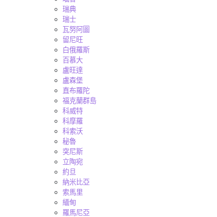
瑞典
瑞士
瓦努阿圖
留尼旺
白俄羅斯
百慕大
盧旺達
盧森堡
直布羅陀
福克蘭群島
科威特
科摩羅
科索沃
秘魯
突尼斯
立陶宛
約旦
納米比亞
索馬里
緬甸
羅馬尼亞