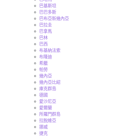
巴基斯坦
巴巴多斯
巴布亞新幾內亞
巴拉圭
巴拿馬
巴林
巴西
布基納法索
布隆迪
希臘
帕勞
幾內亞
幾內亞比紹
庫克群島
德國
愛沙尼亞
愛爾蘭
所羅門群島
拉脫維亞
挪威
捷克