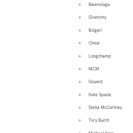
Balenciaga
Givenchy
Bvlgari
Chloe
Longchamp
MCM
Goyard
Kate Spade
Stella McCartney
Tory Burch