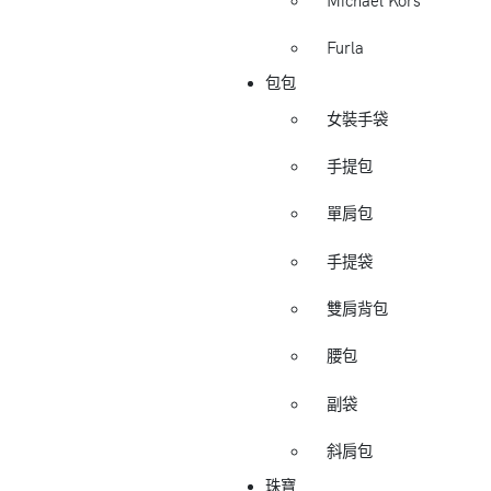
Michael Kors
Furla
包包
女裝手袋
手提包
單肩包
手提袋
雙肩背包
腰包
副袋
斜肩包
珠寶