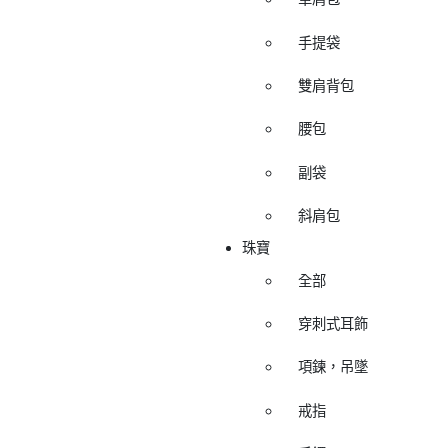
手提袋
雙肩背包
腰包
副袋
斜肩包
珠寶
全部
穿刺式耳飾
項鍊，吊墜
戒指