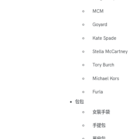
MCM
Goyard
Kate Spade
Stella McCartney
Tory Burch
Michael Kors
Furla
包包
女裝手袋
手提包
單肩包