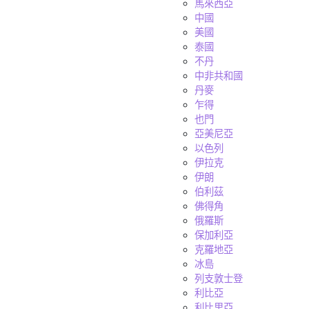
馬來西亞
中國
美國
泰國
不丹
中非共和國
丹麥
乍得
也門
亞美尼亞
以色列
伊拉克
伊朗
伯利茲
佛得角
俄羅斯
保加利亞
克羅地亞
冰島
列支敦士登
利比亞
利比里亞