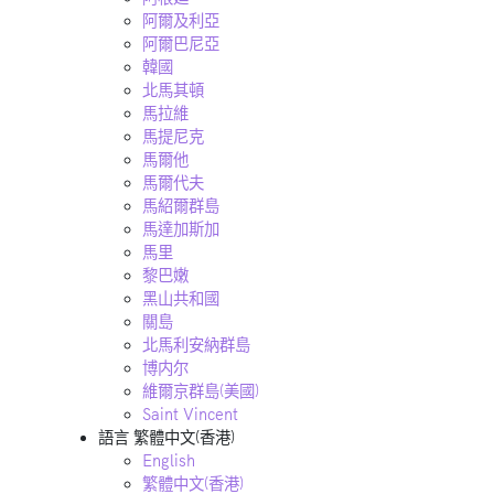
阿爾及利亞
阿爾巴尼亞
韓國
北馬其頓
馬拉維
馬提尼克
馬爾他
馬爾代夫
馬紹爾群島
馬達加斯加
馬里
黎巴嫩
黑山共和國
關島
北馬利安納群島
博内尔
維爾京群島(美國)
Saint Vincent
語言
繁體中文(香港)
English
繁體中文(香港)