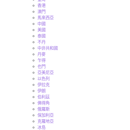
香港
澳門
馬來西亞
中國
美國
泰國
不丹
中非共和國
丹麥
乍得
也門
亞美尼亞
以色列
伊拉克
伊朗
伯利茲
佛得角
俄羅斯
保加利亞
克羅地亞
冰島