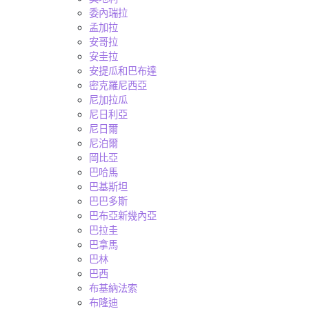
委內瑞拉
孟加拉
安哥拉
安圭拉
安提瓜和巴布達
密克羅尼西亞
尼加拉瓜
尼日利亞
尼日爾
尼泊爾
岡比亞
巴哈馬
巴基斯坦
巴巴多斯
巴布亞新幾內亞
巴拉圭
巴拿馬
巴林
巴西
布基納法索
布隆迪