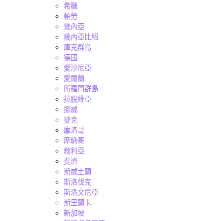
希臘
帕勞
幾內亞
幾內亞比紹
庫克群島
德國
愛沙尼亞
愛爾蘭
所羅門群島
拉脫維亞
挪威
捷克
摩洛哥
摩納哥
敘利亞
斐濟
斯威士蘭
斯洛伐克
斯洛文尼亞
斯里蘭卡
新加坡