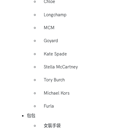
Chloe
Longchamp
MCM
Goyard
Kate Spade
Stella McCartney
Tory Burch
Michael Kors
Furla
包包
女裝手袋