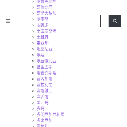
哈薩克斯坦
哥倫比亞
哥斯大黎加
喀麥隆
圖瓦盧
土庫曼斯坦
土耳其
圭亞那
坦桑尼亞
埃及
埃塞俄比亞
基里巴斯
塔吉克斯坦
塞內加爾
塞拉利昂
塞爾維亞
塞舌爾
墨西哥
多哥
多明尼加共和國
多米尼加
奧地利