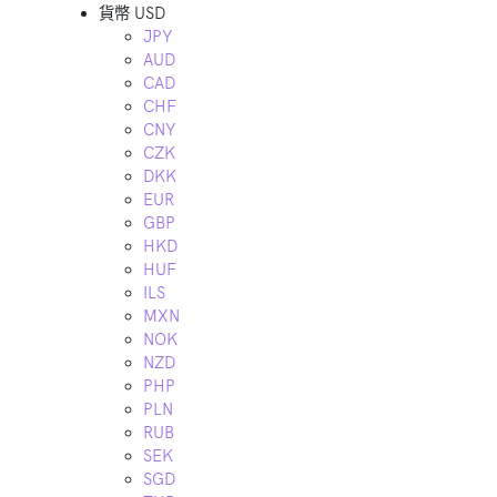
貨幣
USD
JPY
AUD
CAD
CHF
CNY
CZK
DKK
EUR
GBP
HKD
HUF
ILS
MXN
NOK
NZD
PHP
PLN
RUB
SEK
SGD