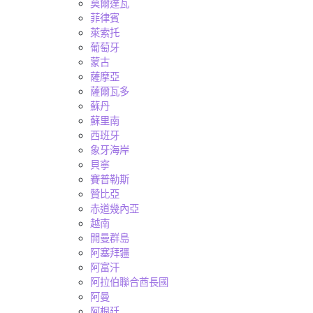
莫爾達瓦
菲律賓
萊索托
葡萄牙
蒙古
薩摩亞
薩爾瓦多
蘇丹
蘇里南
西班牙
象牙海岸
貝寧
賽普勒斯
贊比亞
赤道幾內亞
越南
開曼群島
阿塞拜疆
阿富汗
阿拉伯聯合酋長國
阿曼
阿根廷