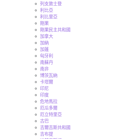
列支敦士登
利比亞
利比里亞
剛果
剛果民主共和國
加拿大
加納
加蓬
匈牙利
南蘇丹
南非
博茨瓦納
卡塔爾
印尼
印度
危地馬拉
厄瓜多爾
厄立特里亞
古巴
吉爾吉斯共和國
吉布提