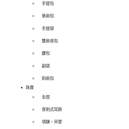
手提包
單肩包
手提袋
雙肩背包
腰包
副袋
斜肩包
珠寶
全部
穿刺式耳飾
項鍊，吊墜