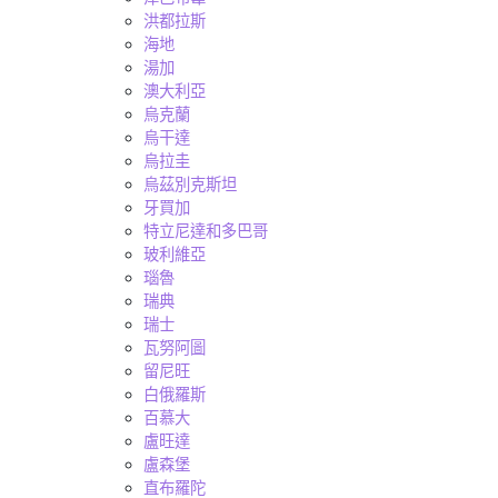
洪都拉斯
海地
湯加
澳大利亞
烏克蘭
烏干達
烏拉圭
烏茲別克斯坦
牙買加
特立尼達和多巴哥
玻利維亞
瑙魯
瑞典
瑞士
瓦努阿圖
留尼旺
白俄羅斯
百慕大
盧旺達
盧森堡
直布羅陀