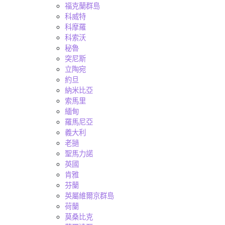
福克蘭群島
科威特
科摩羅
科索沃
秘魯
突尼斯
立陶宛
約旦
納米比亞
索馬里
緬甸
羅馬尼亞
義大利
老撾
聖馬力諾
英國
肯雅
芬蘭
英屬維爾京群島
荷蘭
莫桑比克