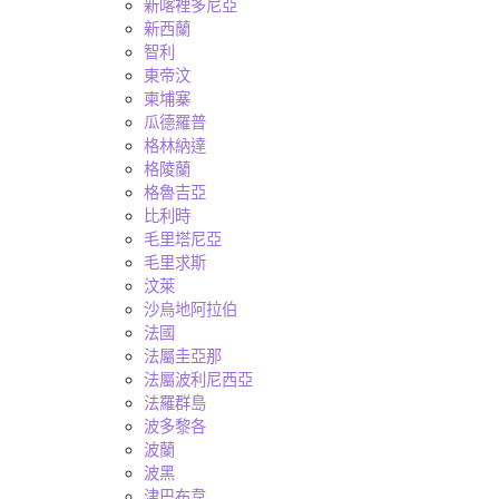
新喀裡多尼亞
新西蘭
智利
東帝汶
柬埔寨
瓜德羅普
格林納達
格陵蘭
格魯吉亞
比利時
毛里塔尼亞
毛里求斯
汶萊
沙烏地阿拉伯
法國
法屬圭亞那
法屬波利尼西亞
法羅群島
波多黎各
波蘭
波黑
津巴布韋