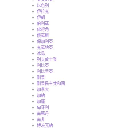
以色列
伊拉克
伊朗
伯利茲
佛得角
俄羅斯
保加利亞
克羅地亞
冰島
列支敦士登
利比亞
利比里亞
剛果
剛果民主共和國
加拿大
加納
加蓬
匈牙利
南蘇丹
南非
博茨瓦納