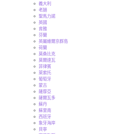
義大利
老撾
聖馬力諾
英國
肯雅
芬蘭
英屬維爾京群島
荷蘭
莫桑比克
莫爾達瓦
菲律賓
萊索托
葡萄牙
蒙古
薩摩亞
薩爾瓦多
蘇丹
蘇里南
西班牙
象牙海岸
貝寧