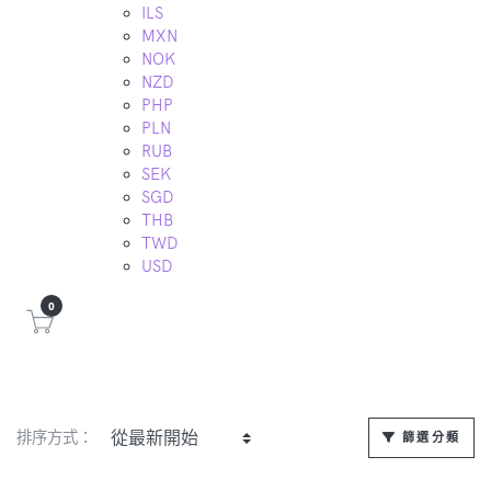
ILS
MXN
NOK
NZD
PHP
PLN
RUB
SEK
SGD
THB
TWD
USD
0
排序方式：
篩選分類