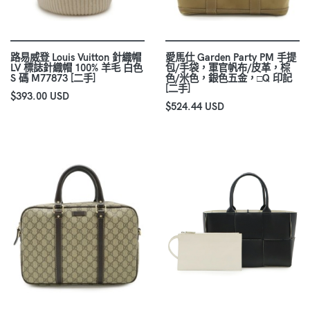
路易威登 Louis Vuitton 針織帽
愛馬仕 Garden Party PM 手提
LV 標誌針織帽 100% 羊毛 白色
包/手袋，軍官帆布/皮革，棕
S 碼 M77873 [二手]
色/米色，銀色五金，□Q 印記
[二手]
$393.00 USD
$524.44 USD