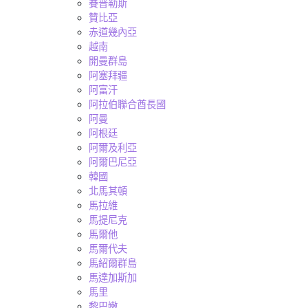
賽普勒斯
贊比亞
赤道幾內亞
越南
開曼群島
阿塞拜疆
阿富汗
阿拉伯聯合酋長國
阿曼
阿根廷
阿爾及利亞
阿爾巴尼亞
韓國
北馬其頓
馬拉維
馬提尼克
馬爾他
馬爾代夫
馬紹爾群島
馬達加斯加
馬里
黎巴嫩