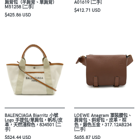
肩背包（半肩背、單肩背）
A01619 [二手]
M51258 [二手]
$412.71 USD
$425.86 USD
BALENCIAGA Biarritz 小號
LOEWE Anagram 軍裝腰包、
Logo 手提包/單肩包，帆布/皮
肩背包、斜背包，皮革，棕
革，天然淺棕色，834501 [二
色，銀色五金，317.12AB234
手]
[二手]
$524.44 USD
$655.87 USD