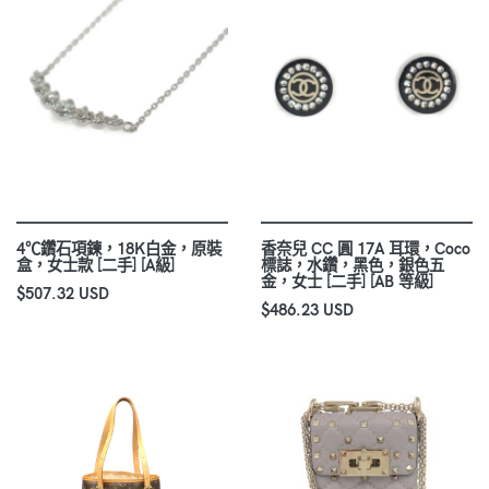
4℃鑽石項鍊，18K白金，原裝
香奈兒 CC 圓 17A 耳環，Coco
盒，女士款 [二手] [A級]
標誌，水鑽，黑色，銀色五
金，女士 [二手] [AB 等級]
$507.32 USD
$486.23 USD