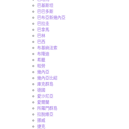
巴基斯坦
巴巴多斯
巴布亞新幾內亞
巴拉圭
巴拿馬
巴林
巴西
布基納法索
布隆迪
希臘
帕勞
幾內亞
幾內亞比紹
庫克群島
德國
愛沙尼亞
愛爾蘭
所羅門群島
拉脫維亞
挪威
捷克