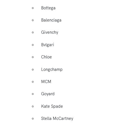
Bottega
Balenciaga
Givenchy
Bvlgari
Chloe
Longchamp
MCM
Goyard
Kate Spade
Stella McCartney