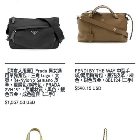
【清倉大甩賣】Prada 男女通
FENDI BY THE WAY 中型手
用單肩背包，三角 Logo，大
袋/兩用肩背包，壓花皮革，棕
號，Re-Nylon x Saffiano 皮
色，銀色五金，8BL124 [二手]
革，單肩包/斜挎包，PRADA
$590.15 USD
2VH191，尼龍材質，黑色，銀
色五金，成色極佳【二手】
$1,557.53 USD