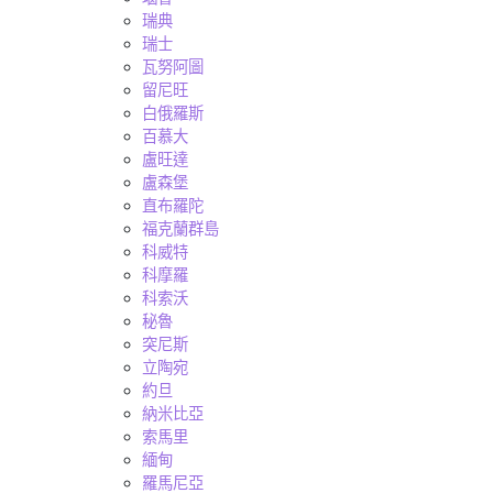
瑞典
瑞士
瓦努阿圖
留尼旺
白俄羅斯
百慕大
盧旺達
盧森堡
直布羅陀
福克蘭群島
科威特
科摩羅
科索沃
秘魯
突尼斯
立陶宛
約旦
納米比亞
索馬里
緬甸
羅馬尼亞