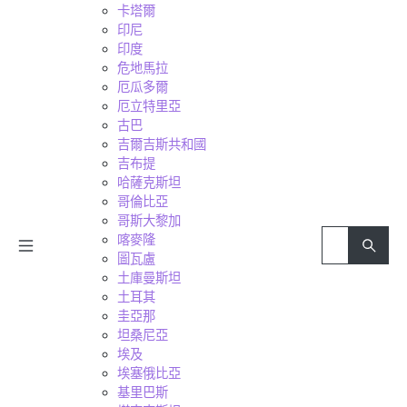
卡塔爾
印尼
印度
危地馬拉
厄瓜多爾
厄立特里亞
古巴
吉爾吉斯共和國
吉布提
哈薩克斯坦
哥倫比亞
哥斯大黎加
喀麥隆
圖瓦盧
土庫曼斯坦
土耳其
圭亞那
坦桑尼亞
埃及
埃塞俄比亞
基里巴斯