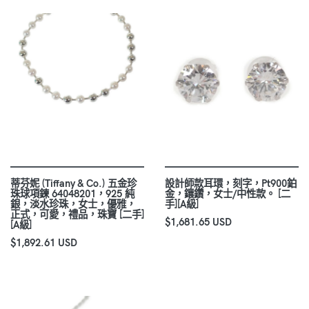
蒂芬妮 (Tiffany & Co.) 五金珍
設計師款耳環，刻字，Pt900鉑
珠球項鍊 64048201，925 純
金，鑲鑽，女士/中性款。 [二
銀，淡水珍珠，女士，優雅，
手][A級]
正式，可愛，禮品，珠寶 [二手]
$1,681.65 USD
[A級]
$1,892.61 USD