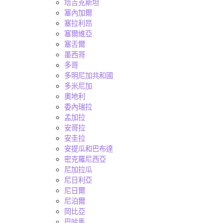
塔吉克斯坦
塞內加爾
塞拉利昂
塞爾維亞
塞舌爾
墨西哥
多哥
多明尼加共和國
多米尼加
奧地利
委內瑞拉
孟加拉
安哥拉
安圭拉
安提瓜和巴布達
密克羅尼西亞
尼加拉瓜
尼日利亞
尼日爾
尼泊爾
岡比亞
巴哈馬