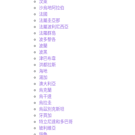
汶萊
沙烏地阿拉伯
法國
法屬圭亞那
法屬波利尼西亞
法羅群島
波多黎各
波蘭
波黑
津巴布韋
洪都拉斯
海地
湯加
澳大利亞
烏克蘭
烏干達
烏拉圭
烏茲別克斯坦
牙買加
特立尼達和多巴哥
玻利維亞
瑙魯