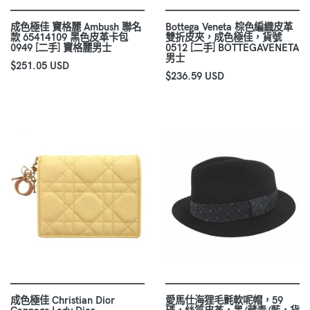
成色極佳 寶格麗 Ambush 聯名
Bottega Veneta 棕色編織皮革
款 65414109 黑色皮革卡包
雙折皮夾，成色極佳，貨號
0949 [二手] 寶格麗男士
0512 [二手] BOTTEGAVENETA
男士
$251.05 USD
$236.59 USD
成色極佳 Christian Dior
愛馬仕海狸毛氈軟呢帽，59