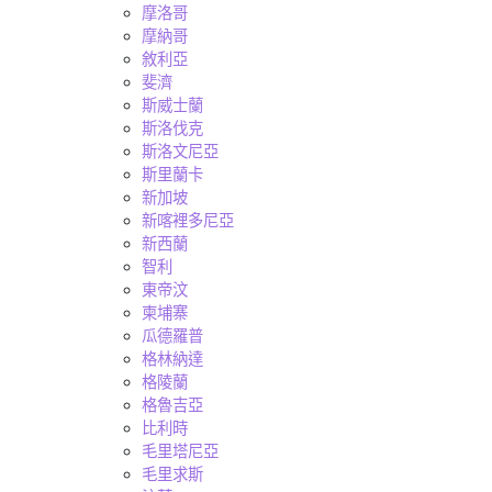
摩洛哥
摩納哥
敘利亞
斐濟
斯威士蘭
斯洛伐克
斯洛文尼亞
斯里蘭卡
新加坡
新喀裡多尼亞
新西蘭
智利
東帝汶
柬埔寨
瓜德羅普
格林納達
格陵蘭
格魯吉亞
比利時
毛里塔尼亞
毛里求斯