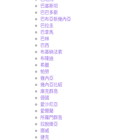
巴基斯坦
巴巴多斯
巴布亞新幾內亞
巴拉圭
巴拿馬
巴林
巴西
布基納法索
布隆迪
希臘
帕勞
幾內亞
幾內亞比紹
庫克群島
德國
愛沙尼亞
愛爾蘭
所羅門群島
拉脫維亞
挪威
捷克