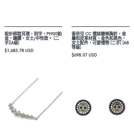
設計師款耳環，刻字，Pt900鉑
香奈兒 CC 標誌鏈條胸針，金
金，鑲鑽，女士/中性款。 [二
屬和皮革材質，金色和黑色，
手][A級]
女士配件，可愛禮物 [二手] [AB
等級]
$1,683.78 USD
$698.07 USD