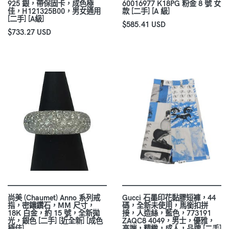
925 銀，帶保固卡，成色極
60016977 K18PG 粉金 8 號 女
佳，H121325B00，男女通用
款 [二手] [A 級]
[二手] [A級]
$585.41 USD
$733.27 USD
尚美 (Chaumet) Anno 系列戒
Gucci 石墨印花黏膠短褲，44
指，密鑲鑽石，MM 尺寸，
碼，全新未使用，馬銜扣拼
18K 白金，約 15 號，全新拋
接，人造絲，藍色，773191
光，銀色 [二手] [近全新] [成色
ZAQC8 4049，男士，優雅，
極佳]
高端，精緻，成人，品牌 [二手]