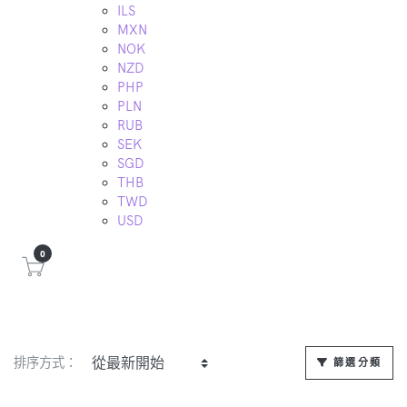
ILS
MXN
NOK
NZD
PHP
PLN
RUB
SEK
SGD
THB
TWD
USD
0
排序方式：
篩選分類