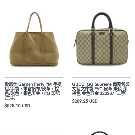
愛馬仕 Garden Party PM 手提
GUCCI GG Supreme 商務包公
包/手袋，軍官帆布/皮革，棕
文包文件袋 PVC 皮革 米色 深
色/米色，銀色五金，□Q 印記
棕色 金色五金 322287 [二手]
[二手]
$209.25 USD
$525.10 USD