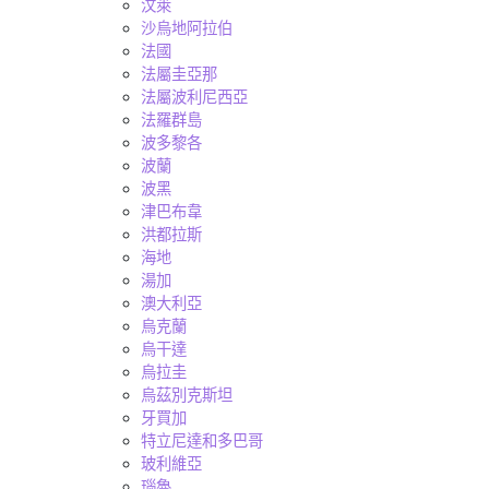
汶萊
沙烏地阿拉伯
法國
法屬圭亞那
法屬波利尼西亞
法羅群島
波多黎各
波蘭
波黑
津巴布韋
洪都拉斯
海地
湯加
澳大利亞
烏克蘭
烏干達
烏拉圭
烏茲別克斯坦
牙買加
特立尼達和多巴哥
玻利維亞
瑙魯