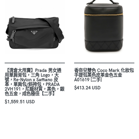
【清倉大甩賣】Prada 男女通
香奈兒雙色 Coco Mark 化妝包
用單肩背包，三角 Logo，大
手提包黑色皮革金色五金
號，Re-Nylon x Saffiano 皮
A01619 [二手]
革，單肩包/斜挎包，PRADA
$413.24 USD
2VH191，尼龍材質，黑色，銀
色五金，成色極佳【二手】
$1,559.51 USD