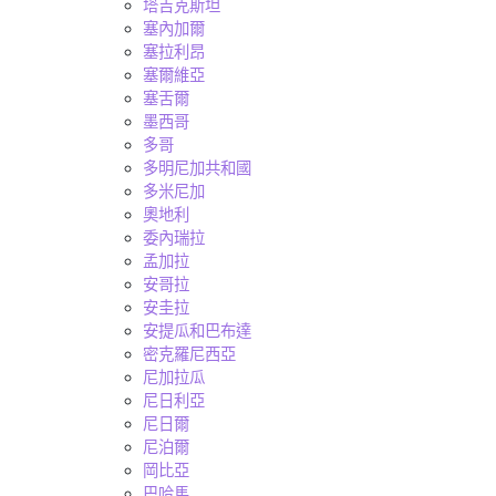
塔吉克斯坦
塞內加爾
塞拉利昂
塞爾維亞
塞舌爾
墨西哥
多哥
多明尼加共和國
多米尼加
奧地利
委內瑞拉
孟加拉
安哥拉
安圭拉
安提瓜和巴布達
密克羅尼西亞
尼加拉瓜
尼日利亞
尼日爾
尼泊爾
岡比亞
巴哈馬