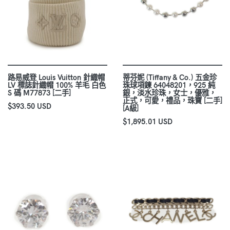
路易威登 Louis Vuitton 針織帽
蒂芬妮 (Tiffany & Co.) 五金珍
LV 標誌針織帽 100% 羊毛 白色
珠球項鍊 64048201，925 純
S 碼 M77873 [二手]
銀，淡水珍珠，女士，優雅，
正式，可愛，禮品，珠寶 [二手]
$393.50 USD
[A級]
$1,895.01 USD