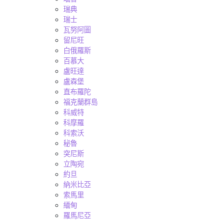
瑞典
瑞士
瓦努阿圖
留尼旺
白俄羅斯
百慕大
盧旺達
盧森堡
直布羅陀
福克蘭群島
科威特
科摩羅
科索沃
秘魯
突尼斯
立陶宛
約旦
納米比亞
索馬里
緬甸
羅馬尼亞