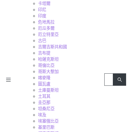
卡塔爾
印尼
印度
危地馬拉
厄瓜多爾
厄立特里亞
古巴
吉爾吉斯共和國
吉布提
哈薩克斯坦
哥倫比亞
哥斯大黎加
喀麥隆
圖瓦盧
土庫曼斯坦
土耳其
圭亞那
坦桑尼亞
埃及
埃塞俄比亞
基里巴斯