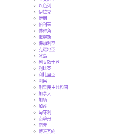
以色列
伊拉克
伊朗
伯利茲
佛得角
俄羅斯
保加利亞
克羅地亞
冰島
列支敦士登
利比亞
利比里亞
剛果
剛果民主共和國
加拿大
加納
加蓬
匈牙利
南蘇丹
南非
博茨瓦納