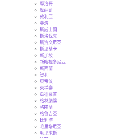
摩洛哥
摩納哥
敘利亞
斐濟
斯威士蘭
斯洛伐克
斯洛文尼亞
斯里蘭卡
新加坡
新喀裡多尼亞
新西蘭
智利
東帝汶
柬埔寨
瓜德羅普
格林納達
格陵蘭
格魯吉亞
比利時
毛里塔尼亞
毛里求斯