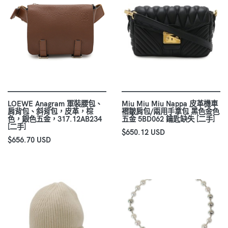
LOEWE Anagram 軍裝腰包、
Miu Miu Miu Nappa 皮革機車
肩背包、斜背包，皮革，棕
褶皺肩包/兩用手拿包 黑色金色
色，銀色五金，317.12AB234
五金 5BD062 鑰匙缺失 [二手]
[二手]
$650.12 USD
$656.70 USD