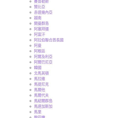
賽普勒斯
贊比亞
赤道幾內亞
越南
開曼群島
阿塞拜疆
阿富汗
阿拉伯聯合酋長國
阿曼
阿根廷
阿爾及利亞
阿爾巴尼亞
韓國
北馬其頓
馬拉維
馬提尼克
馬爾他
馬爾代夫
馬紹爾群島
馬達加斯加
馬里
黎巴嫩