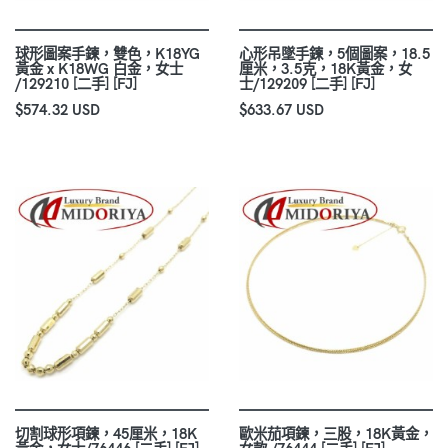
球形圖案手鍊，雙色，K18YG
心形吊墜手鍊，5個圖案，18.5
黃金 x K18WG 白金，女士
厘米，3.5克，18K黃金，女
/129210 [二手] [FJ]
士/129209 [二手] [FJ]
$574.32 USD
$633.67 USD
切割球形項鍊，45厘米，18K
歐米茄項鍊，三股，18K黃金，