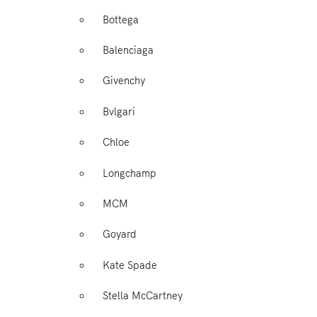
Bottega
Balenciaga
Givenchy
Bvlgari
Chloe
Longchamp
MCM
Goyard
Kate Spade
Stella McCartney