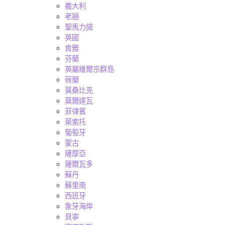
義大利
老撾
聖馬力諾
英國
肯雅
芬蘭
英屬維爾京群島
荷蘭
莫桑比克
莫爾達瓦
菲律賓
萊索托
葡萄牙
蒙古
薩摩亞
薩爾瓦多
蘇丹
蘇里南
西班牙
象牙海岸
貝寧