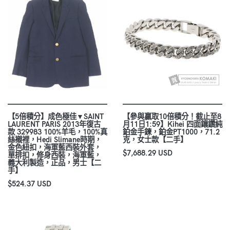
【5倍積分】成色極佳▼SAINT
【參與贏取10倍積分！截止至8
LAURENT PARIS 2013年復古
月11日1:59】Kihei 四面鑲鑽純
款 329983 100%羊毛，100%真
鉑金手鍊，鉑金PT1000，71.2
絲襯裡，Hedi Slimane時期，
克，女士款【二手】
金色紐扣，海軍藍西裝外套，
$7,688.29 USD
單排扣，修身西裝，海軍藍，
義大利製造，正品，男士【二
手】
$524.37 USD