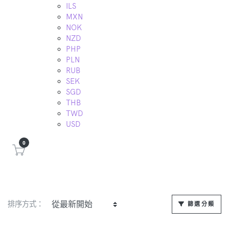
ILS
MXN
NOK
NZD
PHP
PLN
RUB
SEK
SGD
THB
TWD
USD
0
排序方式：
篩選分類