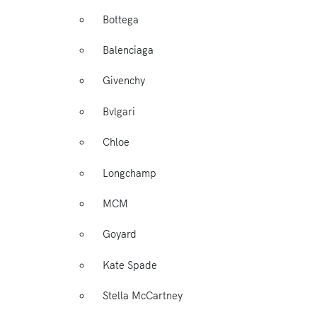
Bottega
Balenciaga
Givenchy
Bvlgari
Chloe
Longchamp
MCM
Goyard
Kate Spade
Stella McCartney