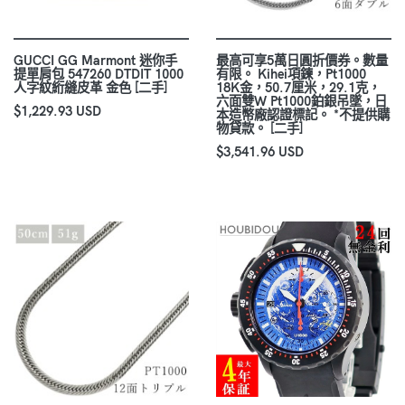
GUCCI GG Marmont 迷你手
最高可享5萬日圓折價券。數量
提單肩包 547260 DTDIT 1000
有限。 Kihei項鍊，Pt1000
人字紋絎縫皮革 金色 [二手]
18K金，50.7厘米，29.1克，
六面雙W Pt1000鉑銀吊墜，日
$1,229.93 USD
本造幣廠認證標記。 *不提供購
物貸款。 [二手]
$3,541.96 USD