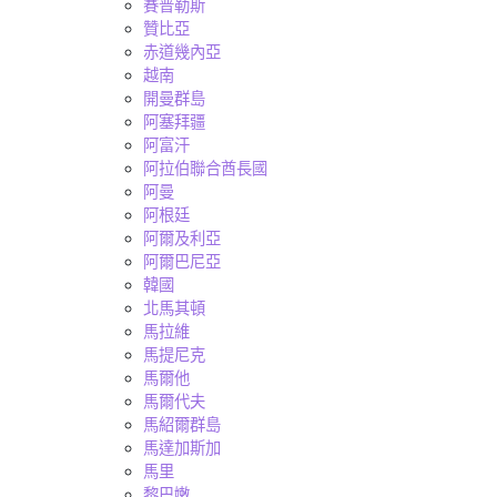
賽普勒斯
贊比亞
赤道幾內亞
越南
開曼群島
阿塞拜疆
阿富汗
阿拉伯聯合酋長國
阿曼
阿根廷
阿爾及利亞
阿爾巴尼亞
韓國
北馬其頓
馬拉維
馬提尼克
馬爾他
馬爾代夫
馬紹爾群島
馬達加斯加
馬里
黎巴嫩