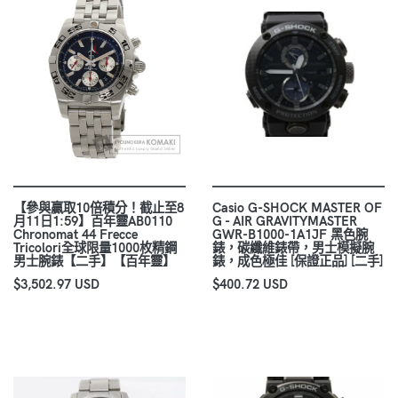
【參與贏取10倍積分！截止至8
Casio G-SHOCK MASTER OF
月11日1:59】百年靈AB0110
G - AIR GRAVITYMASTER
Chronomat 44 Frecce
GWR-B1000-1A1JF 黑色腕
Tricolori全球限量1000枚精鋼
錶，碳纖維錶帶，男士模擬腕
男士腕錶【二手】【百年靈】
錶，成色極佳 [保證正品] [二手]
$3,502.97 USD
$400.72 USD