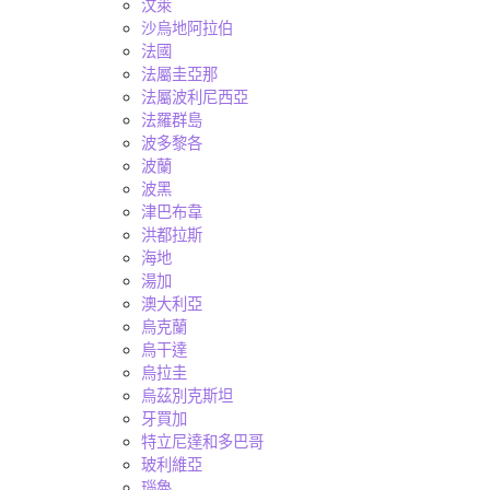
汶萊
沙烏地阿拉伯
法國
法屬圭亞那
法屬波利尼西亞
法羅群島
波多黎各
波蘭
波黑
津巴布韋
洪都拉斯
海地
湯加
澳大利亞
烏克蘭
烏干達
烏拉圭
烏茲別克斯坦
牙買加
特立尼達和多巴哥
玻利維亞
瑙魯