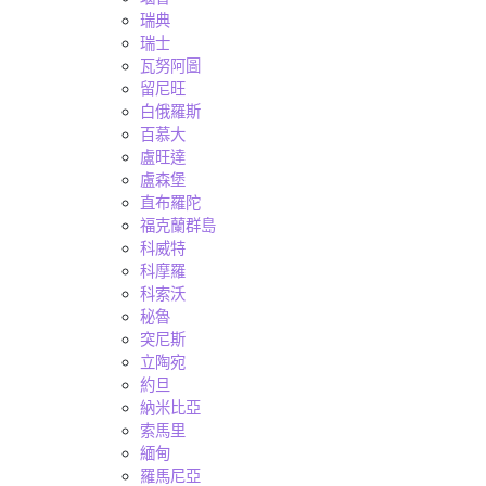
瑞典
瑞士
瓦努阿圖
留尼旺
白俄羅斯
百慕大
盧旺達
盧森堡
直布羅陀
福克蘭群島
科威特
科摩羅
科索沃
秘魯
突尼斯
立陶宛
約旦
納米比亞
索馬里
緬甸
羅馬尼亞