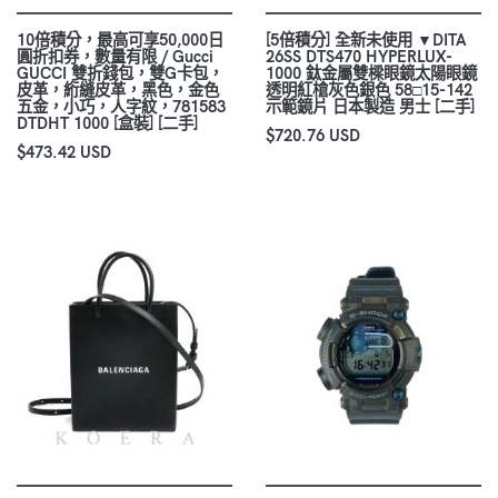
10倍積分，最高可享50,000日
[5倍積分] 全新未使用 ▼DITA
圓折扣券，數量有限 / Gucci
26SS DTS470 HYPERLUX-
GUCCI 雙折錢包，雙G卡包，
1000 鈦金屬雙樑眼鏡太陽眼鏡
皮革，絎縫皮革，黑色，金色
透明紅槍灰色銀色 58□15-142
五金，小巧，人字紋，781583
示範鏡片 日本製造 男士 [二手]
DTDHT 1000 [盒裝] [二手]
$720.76 USD
$473.42 USD