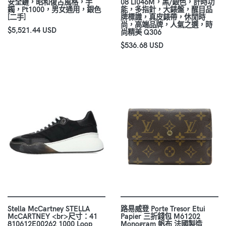
安全鏈，昭和復古風格，手
08 LI046M，黑/銀色，計時功
鐲，Pt1000，男女通用，銀色
能，多指針，大錶盤，醒目品
[二手]
牌標識，真皮錶帶，休閒時
尚，高端品牌，人氣之選，時
$5,521.44 USD
尚精美 Q306
$536.68 USD
Stella McCartney STELLA
路易威登 Porte Tresor Etui
McCARTNEY <br>尺寸：41
Papier 三折錢包 M61202
810612E00262 1000 Loop
Monogram 帆布 法國製造