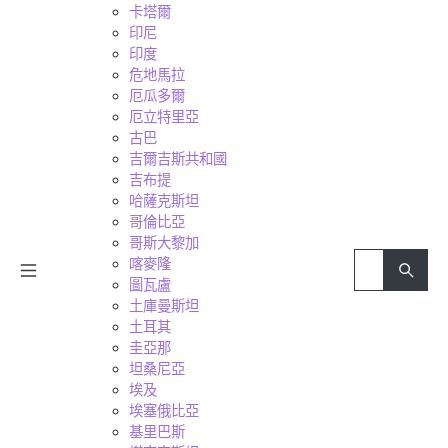
卡塔爾
印尼
印度
危地馬拉
厄瓜多爾
厄立特里亞
古巴
吉爾吉斯共和國
吉布提
哈薩克斯坦
哥倫比亞
哥斯大黎加
喀麥隆
圖瓦盧
土庫曼斯坦
土耳其
圭亞那
坦桑尼亞
埃及
埃塞俄比亞
基里巴斯