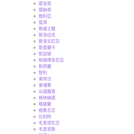
摩洛哥
摩納哥
敘利亞
斐濟
斯威士蘭
斯洛伐克
斯洛文尼亞
斯里蘭卡
新加坡
新喀裡多尼亞
新西蘭
智利
東帝汶
柬埔寨
瓜德羅普
格林納達
格陵蘭
格魯吉亞
比利時
毛里塔尼亞
毛里求斯