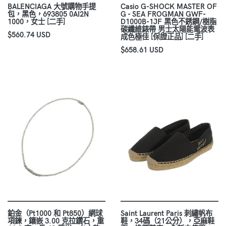
BALENCIAGA 大號購物手提
Casio G-SHOCK MASTER OF
包，黑色，693805 0AI2N
G - SEA FROGMAN GWF-
1000，女士 [二手]
D1000B-1JF 黑色不銹鋼/樹脂
碳纖維錶帶 男士太陽能電波表
$560.74 USD
成色極佳 [保證正品] [二手]
$658.61 USD
鉑金（Pt1000 和 Pt850）網球
Saint Laurent Paris 刺繡帆布
項鍊，鑲嵌 3.00 克拉鑽石，重
鞋，34碼（21公分），亞麻鞋