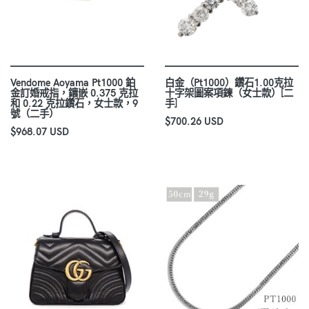
Vendome Aoyama Pt1000 鉑
白金（Pt1000）鑽石1.00克拉
金訂婚戒指，鑲嵌 0.375 克拉
十字架圖案項鍊（女士款）[二
和 0.22 克拉鑽石，女士款，9
手]
號（二手）
$700.26 USD
$968.07 USD