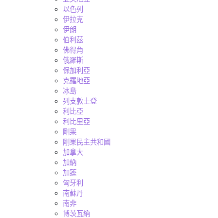
以色列
伊拉克
伊朗
伯利茲
佛得角
俄羅斯
保加利亞
克羅地亞
冰島
列支敦士登
利比亞
利比里亞
剛果
剛果民主共和國
加拿大
加納
加蓬
匈牙利
南蘇丹
南非
博茨瓦納