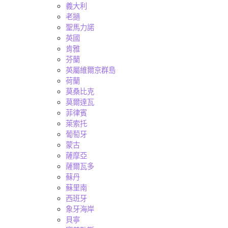
義大利
老撾
聖馬力諾
英國
肯雅
芬蘭
英屬維爾京群島
荷蘭
莫桑比克
莫爾達瓦
菲律賓
萊索托
葡萄牙
蒙古
薩摩亞
薩爾瓦多
蘇丹
蘇里南
西班牙
象牙海岸
貝寧