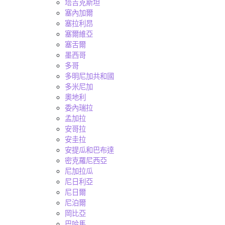
塔吉克斯坦
塞內加爾
塞拉利昂
塞爾維亞
塞舌爾
墨西哥
多哥
多明尼加共和國
多米尼加
奧地利
委內瑞拉
孟加拉
安哥拉
安圭拉
安提瓜和巴布達
密克羅尼西亞
尼加拉瓜
尼日利亞
尼日爾
尼泊爾
岡比亞
巴哈馬