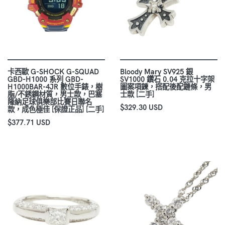
卡西歐 G-SHOCK G-SQUAD
Bloody Mary SV925 銀
GBD-H1000 系列 GBD-
SV1000 鑽石 0.04 克拉十字架
H1000BAR-4JR 數位手錶，樹
圖案項鍊，搭配後配鏈條，男
脂/不銹鋼材質，男士款，巴塞
士款 [二手]
隆納足球俱樂部比賽日聯名
$329.30 USD
款，成色極佳 [保證正品] [二手]
$377.71 USD