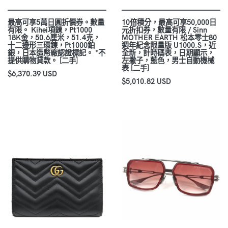
最高可享5萬日圓折價券。數量
10倍積分，最高可享50,000日
有限。 Kihei項鍊，Pt1000
元折扣券，數量有限 / Sinn
18K金，50.6厘米，51.4克，
MOTHER EARTH 松本零士80
十二邊形三環鍊，Pt1000鉑
週年紀念限量版 U1000.S，近
銀，日本造幣廠認證標記。 *不
全新，計時碼表，日期顯示，
提供購物貸款。 [二手]
左撇子，藍色，男士自動機械
表 [二手]
$6,370.39 USD
$5,010.82 USD