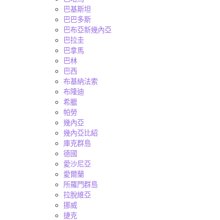
巴基斯坦
巴巴多斯
巴布亞新幾內亞
巴拉圭
巴拿馬
巴林
巴西
布基納法索
布隆迪
希臘
帕勞
幾內亞
幾內亞比紹
庫克群島
德國
愛沙尼亞
愛爾蘭
所羅門群島
拉脫維亞
挪威
捷克