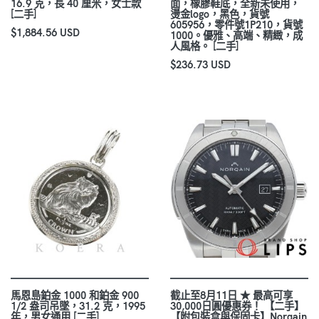
16.9 克，長 40 厘米，女士款
面，橡膠鞋底，全新未使用，
[二手]
燙金logo，黑色，貨號
605956，零件號1P210，貨號
$1,884.56 USD
1000。優雅、高端、精緻，成
人風格。 [二手]
$236.73 USD
馬恩島鉑金 1000 和鉑金 900
截止至8月11日 ★ 最高可享
1/2 盎司吊墜，31.2 克，1995
30,000日圓優惠券！ 【二手】
年，男女通用 [二手]
【附包裝盒與保固卡】Norqain