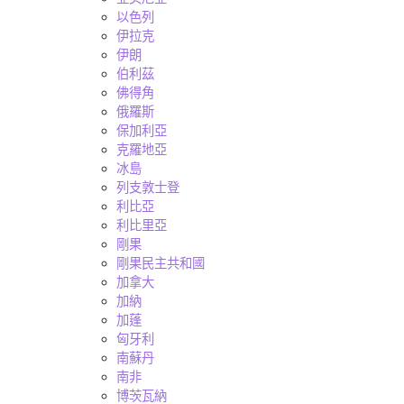
以色列
伊拉克
伊朗
伯利茲
佛得角
俄羅斯
保加利亞
克羅地亞
冰島
列支敦士登
利比亞
利比里亞
剛果
剛果民主共和國
加拿大
加納
加蓬
匈牙利
南蘇丹
南非
博茨瓦納