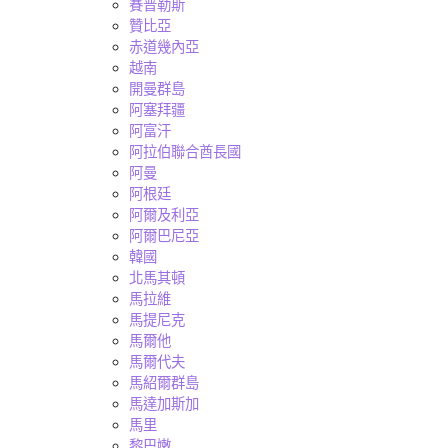
賽普勒斯
贊比亞
赤道幾內亞
越南
開曼群島
阿塞拜疆
阿富汗
阿拉伯聯合酋長國
阿曼
阿根廷
阿爾及利亞
阿爾巴尼亞
韓國
北馬其頓
馬拉維
馬提尼克
馬爾他
馬爾代夫
馬紹爾群島
馬達加斯加
馬里
黎巴嫩