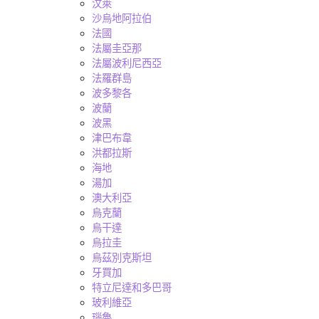
汶萊
沙烏地阿拉伯
法國
法屬圭亞那
法屬波利尼西亞
法羅群島
波多黎各
波蘭
波黑
津巴布韋
洪都拉斯
海地
湯加
澳大利亞
烏克蘭
烏干達
烏拉圭
烏茲別克斯坦
牙買加
特立尼達和多巴哥
玻利維亞
瑙魯