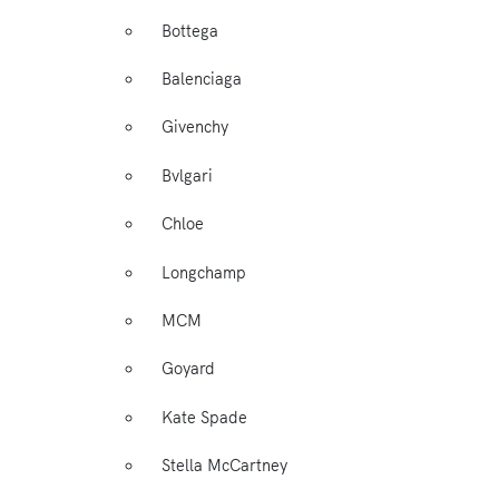
Bottega
Balenciaga
Givenchy
Bvlgari
Chloe
Longchamp
MCM
Goyard
Kate Spade
Stella McCartney