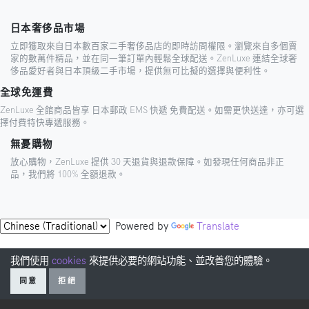
日本奢侈品市場
立即獲取來自日本數百家二手奢侈品店的即時訪問權限。瀏覽來自多個賣
家的數萬件精品，並在同一筆訂單內輕鬆全球配送。ZenLuxe 連結全球奢
侈品愛好者與日本頂級二手市場，提供無可比擬的選擇與便利性。
全球免運費
ZenLuxe 全館商品皆享 日本郵政 EMS 快遞 免費配送。如需更快送達，亦可選
擇付費特快專遞服務。
無憂購物
放心購物，ZenLuxe 提供 30 天退貨與退款保障。如發現任何商品非正
品，我們將 100% 全額退款。
Powered by
Translate
我們使用
cookies
來提供必要的網站功能、並改善您的體驗。
同意
拒絕