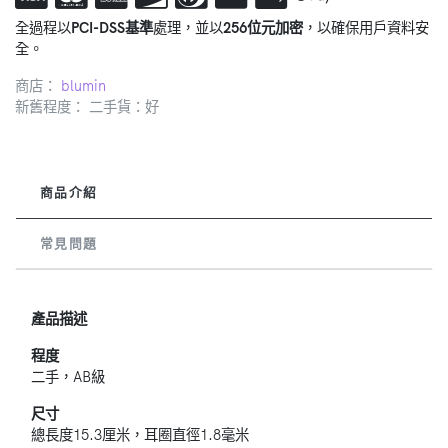
全過程以
PCI-DSS基準
處理，並以
256位元加密
，以確保用戶資料安
全。
商店：
blumin
新舊程度： 二手貨：好
商品介紹
常見問題
產品描述
程度
二手，AB級
尺寸
總長度15.3厘米，耳圈直徑1.8毫米