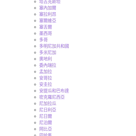
塔吉克斯坦
塞內加爾
塞拉利昂
塞爾維亞
塞舌爾
墨西哥
多哥
多明尼加共和國
多米尼加
奧地利
委內瑞拉
孟加拉
安哥拉
安圭拉
安提瓜和巴布達
密克羅尼西亞
尼加拉瓜
尼日利亞
尼日爾
尼泊爾
岡比亞
巴哈馬