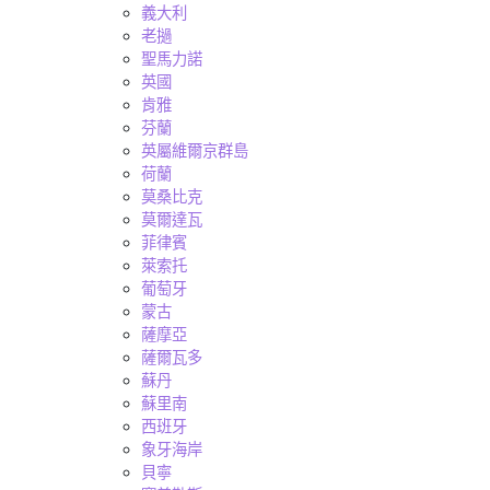
義大利
老撾
聖馬力諾
英國
肯雅
芬蘭
英屬維爾京群島
荷蘭
莫桑比克
莫爾達瓦
菲律賓
萊索托
葡萄牙
蒙古
薩摩亞
薩爾瓦多
蘇丹
蘇里南
西班牙
象牙海岸
貝寧