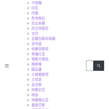
卡塔爾
印尼
印度
危地馬拉
厄瓜多爾
厄立特里亞
古巴
吉爾吉斯共和國
吉布提
哈薩克斯坦
哥倫比亞
哥斯大黎加
喀麥隆
圖瓦盧
土庫曼斯坦
土耳其
圭亞那
坦桑尼亞
埃及
埃塞俄比亞
基里巴斯