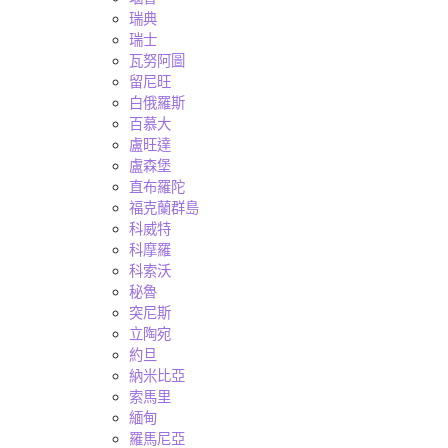
瑞典
瑞士
瓦努阿圖
留尼旺
白俄羅斯
百慕大
盧旺達
盧森堡
直布羅陀
福克蘭群島
科威特
科摩羅
科索沃
秘魯
突尼斯
立陶宛
約旦
納米比亞
索馬里
緬甸
羅馬尼亞