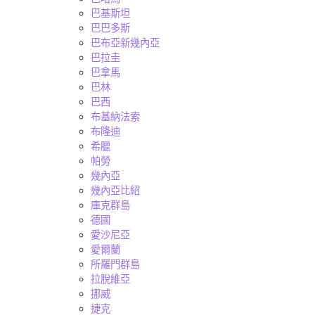
巴基斯坦
巴巴多斯
巴布亞新幾內亞
巴拉圭
巴拿馬
巴林
巴西
布基納法索
布隆迪
希臘
帕勞
幾內亞
幾內亞比紹
庫克群島
德國
愛沙尼亞
愛爾蘭
所羅門群島
拉脫維亞
挪威
捷克