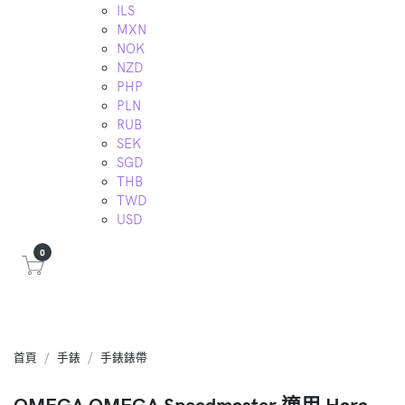
ILS
MXN
NOK
NZD
PHP
PLN
RUB
SEK
SGD
THB
TWD
USD
0
首頁
手錶
手錶錶帶
OMEGA OMEGA Speedmaster 適用 Hara