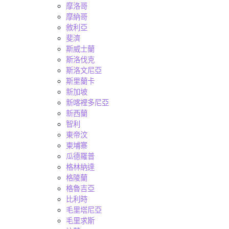
摩洛哥
摩納哥
敘利亞
斐濟
斯威士蘭
斯洛伐克
斯洛文尼亞
斯里蘭卡
新加坡
新喀裡多尼亞
新西蘭
智利
東帝汶
柬埔寨
瓜德羅普
格林納達
格陵蘭
格魯吉亞
比利時
毛里塔尼亞
毛里求斯