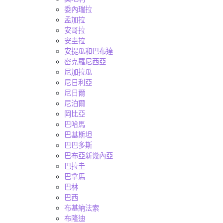
委內瑞拉
孟加拉
安哥拉
安圭拉
安提瓜和巴布達
密克羅尼西亞
尼加拉瓜
尼日利亞
尼日爾
尼泊爾
岡比亞
巴哈馬
巴基斯坦
巴巴多斯
巴布亞新幾內亞
巴拉圭
巴拿馬
巴林
巴西
布基納法索
布隆迪