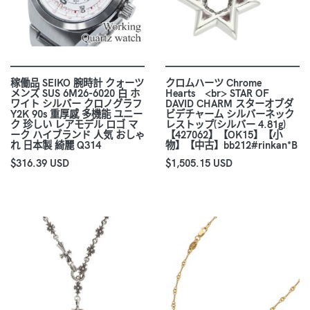
稼働品 SEIKO 腕時計 クォーツ
クロムハーツ Chrome
メンズ SUS 6M26-6020 白 ホ
Hearts <br> STAR OF
ワイト シルバー クロノグラフ
DAVID CHARM スターオブダ
Y2K 90s 重厚感 多機能 ユニー
ビデチャーム シルバーネック
ク 珍しい レアモデル ロゴ マ
レストップ(シルバー 4.81g)
ーク ハイブランド 人気 おしゃ
【427062】【OK15】【小
れ 日本製 綺麗 Q314
物】【中古】bb212#rinkan*B
$316.39 USD
$1,505.15 USD