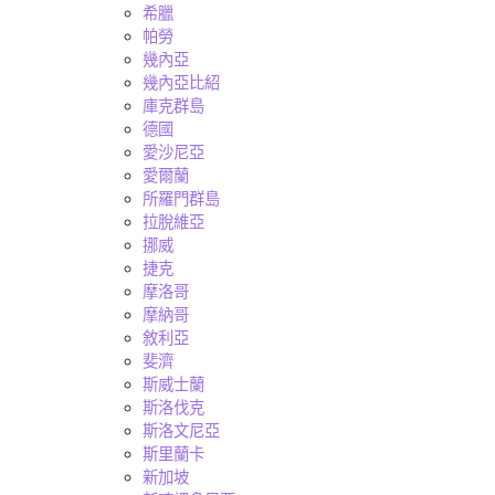
希臘
帕勞
幾內亞
幾內亞比紹
庫克群島
德國
愛沙尼亞
愛爾蘭
所羅門群島
拉脫維亞
挪威
捷克
摩洛哥
摩納哥
敘利亞
斐濟
斯威士蘭
斯洛伐克
斯洛文尼亞
斯里蘭卡
新加坡