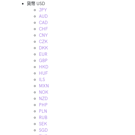
貨幣
USD
JPY
AUD
CAD
CHF
CNY
CZK
DKK
EUR
GBP
HKD
HUF
ILS
MXN
NOK
NZD
PHP
PLN
RUB
SEK
SGD