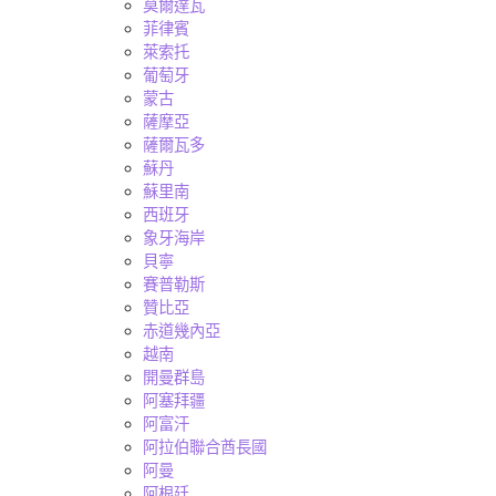
莫爾達瓦
菲律賓
萊索托
葡萄牙
蒙古
薩摩亞
薩爾瓦多
蘇丹
蘇里南
西班牙
象牙海岸
貝寧
賽普勒斯
贊比亞
赤道幾內亞
越南
開曼群島
阿塞拜疆
阿富汗
阿拉伯聯合酋長國
阿曼
阿根廷