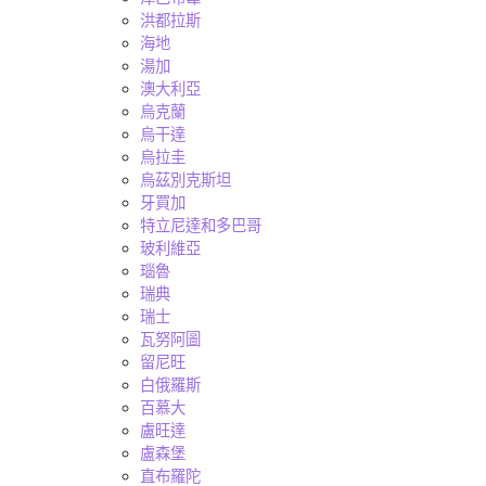
洪都拉斯
海地
湯加
澳大利亞
烏克蘭
烏干達
烏拉圭
烏茲別克斯坦
牙買加
特立尼達和多巴哥
玻利維亞
瑙魯
瑞典
瑞士
瓦努阿圖
留尼旺
白俄羅斯
百慕大
盧旺達
盧森堡
直布羅陀