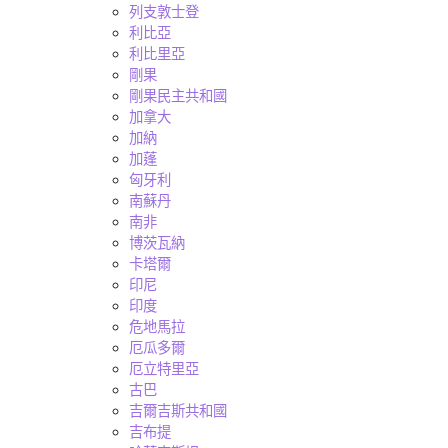
列支敦士登
利比亞
利比里亞
剛果
剛果民主共和國
加拿大
加納
加蓬
匈牙利
南蘇丹
南非
博茨瓦納
卡塔爾
印尼
印度
危地馬拉
厄瓜多爾
厄立特里亞
古巴
吉爾吉斯共和國
吉布提