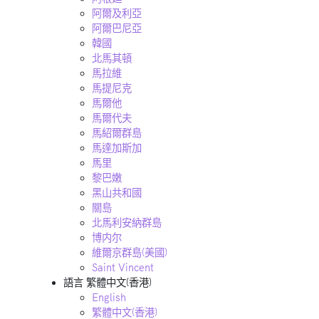
阿爾及利亞
阿爾巴尼亞
韓國
北馬其頓
馬拉維
馬提尼克
馬爾他
馬爾代夫
馬紹爾群島
馬達加斯加
馬里
黎巴嫩
黑山共和國
關島
北馬利安納群島
博内尔
維爾京群島(美國)
Saint Vincent
語言
繁體中文(香港)
English
繁體中文(香港)