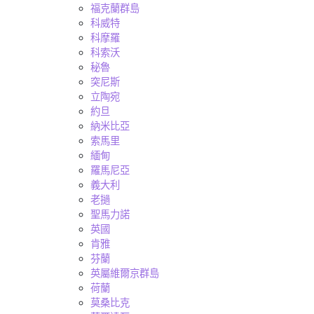
福克蘭群島
科威特
科摩羅
科索沃
秘魯
突尼斯
立陶宛
約旦
納米比亞
索馬里
緬甸
羅馬尼亞
義大利
老撾
聖馬力諾
英國
肯雅
芬蘭
英屬維爾京群島
荷蘭
莫桑比克