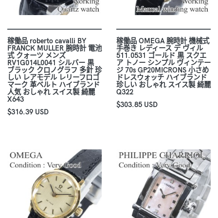
稼働品 roberto cavalli BY
稼働品 OMEGA 腕時計 機械式
FRANCK MULLER 腕時計 電池
手巻き レディース デ ヴィル
式 クォーツ メンズ
511.0531 ゴールド 黒 スクエ
RV1G014L0041 シルバー 黒
ア トノー シンプル ヴィンテー
ブラック クロノグラフ 多針 珍
ジ 70s GP20MICRONS 小さめ
しい レアモデル レリーフロゴ
ドレスウォッチ ハイブランド
マーク 革ベルト ハイブランド
珍しい おしゃれ スイス製 綺麗
人気 おしゃれ スイス製 綺麗
Q322
X643
$303.85 USD
$316.39 USD