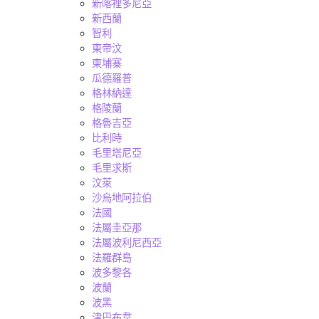
新喀裡多尼亞
新西蘭
智利
東帝汶
柬埔寨
瓜德羅普
格林納達
格陵蘭
格魯吉亞
比利時
毛里塔尼亞
毛里求斯
汶萊
沙烏地阿拉伯
法國
法屬圭亞那
法屬波利尼西亞
法羅群島
波多黎各
波蘭
波黑
津巴布韋