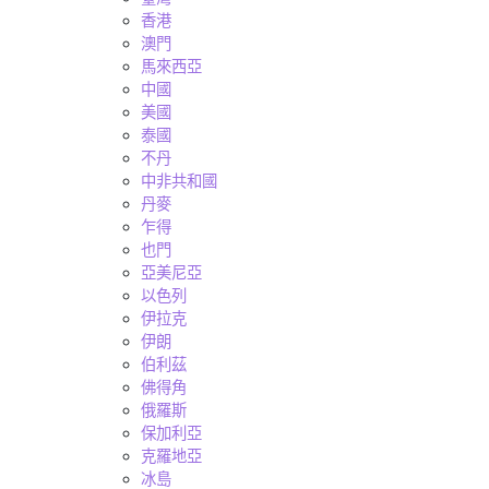
香港
澳門
馬來西亞
中國
美國
泰國
不丹
中非共和國
丹麥
乍得
也門
亞美尼亞
以色列
伊拉克
伊朗
伯利茲
佛得角
俄羅斯
保加利亞
克羅地亞
冰島