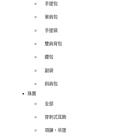
手提包
單肩包
手提袋
雙肩背包
腰包
副袋
斜肩包
珠寶
全部
穿刺式耳飾
項鍊，吊墜