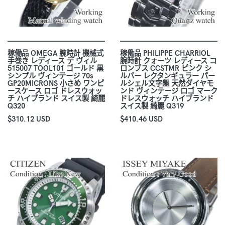
稼働品 OMEGA 腕時計 機械式
稼働品 PHILIPPE CHARRIOL
手巻き レディース デ ヴィル
腕時計 クォーツ レディース コ
515007 TOOL101 ゴールド 黒
ロンブス CCSTMR ピンク シ
シンプル ヴィンテージ 70s
ルバー レクタンギュラー パー
GP20MICRONS 小さめ ワンピ
ルシェル文字盤 天然ダイヤモ
ースケース ロゴ ドレスウォッ
ンド ヴィンテージ ロゴ マーク
チ ハイブランド スイス製 綺麗
ドレスウォッチ ハイブランド
Q320
スイス製 綺麗 Q319
$310.12 USD
$410.46 USD