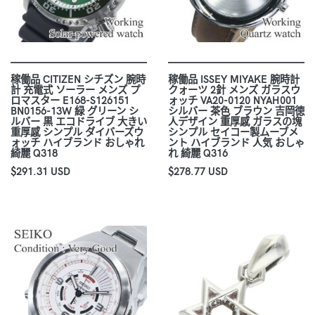
稼働品 CITIZEN シチズン 腕時
稼働品 ISSEY MIYAKE 腕時計
計 充電式 ソーラー メンズ プ
クォーツ 2針 メンズ ガラスウ
ロマスター E168-S126151
ォッチ VA20-0120 NYAH001
BN0156-13W 緑 グリーン シ
シルバー 茶色 ブラウン 吉岡徳
ルバー 黒 エコドライブ 大きい
人デザイン 重厚感 ガラスの塊
重厚感 シンプル ダイバーズウ
シンプル セイコー製ムーブメ
ォッチ ハイブランド おしゃれ
ント ハイブランド 人気 おしゃ
綺麗 Q318
れ 綺麗 Q316
$291.31 USD
$278.77 USD