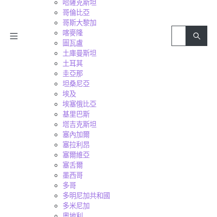
哈薩克斯坦
哥倫比亞
哥斯大黎加
喀麥隆
圖瓦盧
土庫曼斯坦
土耳其
圭亞那
坦桑尼亞
埃及
埃塞俄比亞
基里巴斯
塔吉克斯坦
塞內加爾
塞拉利昂
塞爾維亞
塞舌爾
墨西哥
多哥
多明尼加共和國
多米尼加
奧地利