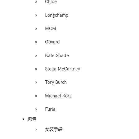
Chloe
Longchamp
MCM
Goyard
Kate Spade
Stella McCartney
Tory Burch
Michael Kors
Furla
包包
女裝手袋