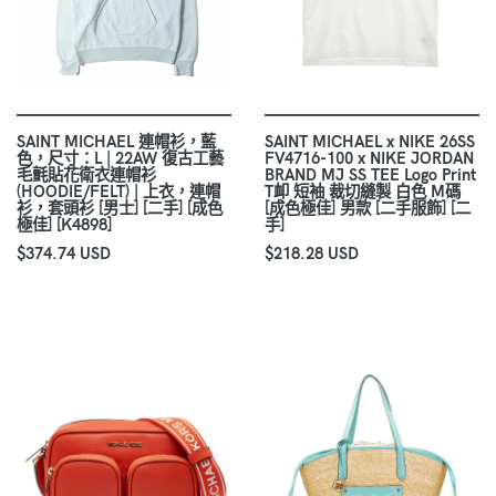
SAINT MICHAEL 連帽衫，藍
SAINT MICHAEL x NIKE 26SS
色，尺寸：L | 22AW 復古工藝
FV4716-100 x NIKE JORDAN
毛氈貼花衛衣連帽衫
BRAND MJ SS TEE Logo Print
(HOODIE/FELT) | 上衣，連帽
T卹 短袖 裁切縫製 白色 M碼
衫，套頭衫 [男士] [二手] [成色
[成色極佳] 男款 [二手服飾] [二
極佳] [K4898]
手]
$374.74 USD
$218.28 USD