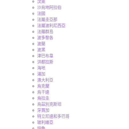
汶萊
沙烏地阿拉伯
法國
法屬圭亞那
法屬波利尼西亞
法羅群島
波多黎各
波蘭
波黑
津巴布韋
洪都拉斯
海地
湯加
澳大利亞
烏克蘭
烏干達
烏拉圭
烏茲別克斯坦
牙買加
特立尼達和多巴哥
玻利維亞
瑙魯