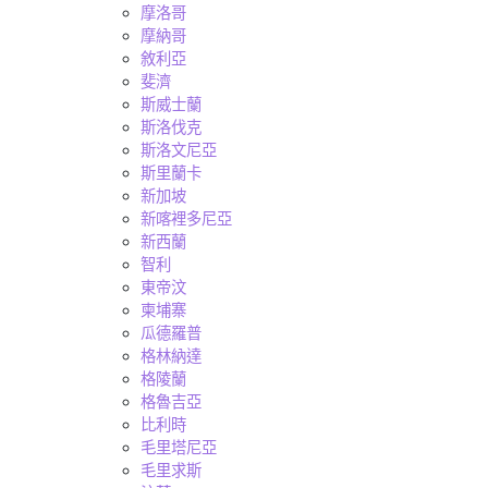
摩洛哥
摩納哥
敘利亞
斐濟
斯威士蘭
斯洛伐克
斯洛文尼亞
斯里蘭卡
新加坡
新喀裡多尼亞
新西蘭
智利
東帝汶
柬埔寨
瓜德羅普
格林納達
格陵蘭
格魯吉亞
比利時
毛里塔尼亞
毛里求斯