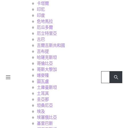
卡塔爾
印尼
印度
危地馬拉
厄瓜多爾
厄立特里亞
古巴
吉爾吉斯共和國
吉布提
哈薩克斯坦
哥倫比亞
哥斯大黎加
喀麥隆
圖瓦盧
土庫曼斯坦
土耳其
圭亞那
坦桑尼亞
埃及
埃塞俄比亞
基里巴斯