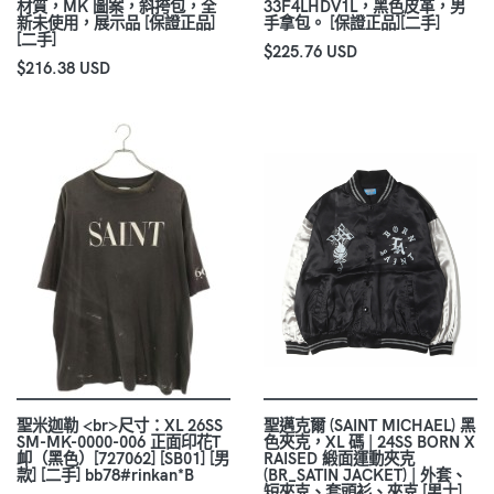
材質，MK 圖案，斜挎包，全
33F4LHDV1L，黑色皮革，男
新未使用，展示品 [保證正品]
手拿包。 [保證正品][二手]
[二手]
$225.76 USD
$216.38 USD
聖米迦勒 <br>尺寸：XL 26SS
聖邁克爾 (SAINT MICHAEL) 黑
SM-MK-0000-006 正面印花T
色夾克，XL 碼 | 24SS BORN X
卹（黑色）[727062] [SB01] [男
RAISED 緞面運動夾克
款] [二手] bb78#rinkan*B
(BR_SATIN JACKET) | 外套、
短夾克、套頭衫、夾克 [男士]