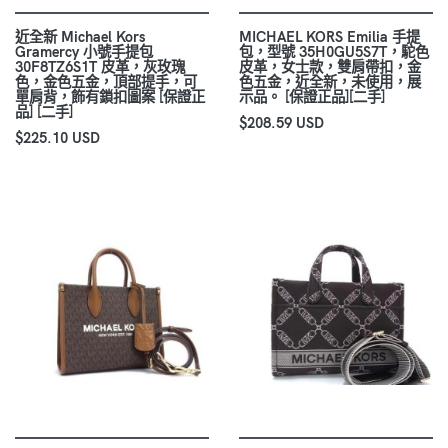
近全新 Michael Kors
MICHAEL KORS Emilia 手提
Gramercy 小號手提包
包，型號 35H0GU5S7T，駝色
30F8TZ6S1T 皮革，灰玫瑰
皮革，女士款，雙肩帶扣，金
色，金色五金，頂部提手，可
色五金，近全新，未使用，展
單肩背，飾有鎖扣圖案 [保證正
示品。 [保證正品][二手]
品] [二手]
$208.59 USD
$225.10 USD