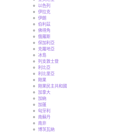
以色列
伊拉克
伊朗
伯利茲
佛得角
俄羅斯
保加利亞
克羅地亞
冰島
列支敦士登
利比亞
利比里亞
剛果
剛果民主共和國
加拿大
加納
加蓬
匈牙利
南蘇丹
南非
博茨瓦納