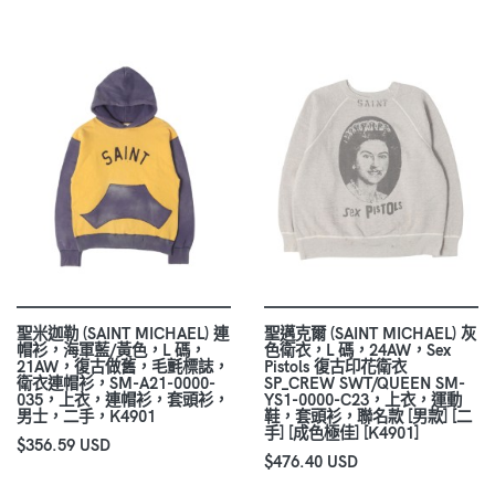
聖米迦勒 (SAINT MICHAEL) 連
聖邁克爾 (SAINT MICHAEL) 灰
帽衫，海軍藍/黃色，L 碼，
色衛衣，L 碼，24AW，Sex
21AW，復古做舊，毛氈標誌，
Pistols 復古印花衛衣
衛衣連帽衫，SM-A21-0000-
SP_CREW SWT/QUEEN SM-
035，上衣，連帽衫，套頭衫，
YS1-0000-C23，上衣，運動
男士，二手，K4901
鞋，套頭衫，聯名款 [男款] [二
手] [成色極佳] [K4901]
$356.59 USD
$476.40 USD