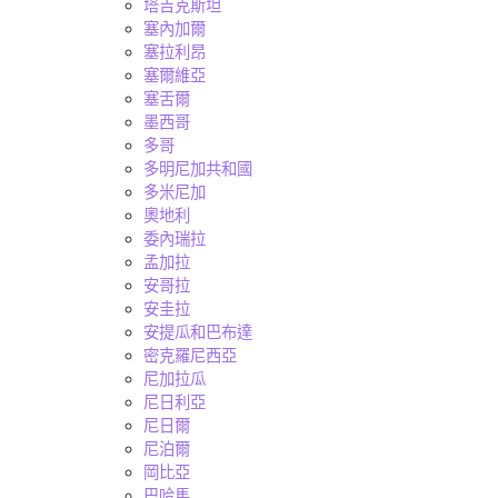
塔吉克斯坦
塞內加爾
塞拉利昂
塞爾維亞
塞舌爾
墨西哥
多哥
多明尼加共和國
多米尼加
奧地利
委內瑞拉
孟加拉
安哥拉
安圭拉
安提瓜和巴布達
密克羅尼西亞
尼加拉瓜
尼日利亞
尼日爾
尼泊爾
岡比亞
巴哈馬