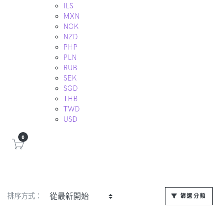
ILS
MXN
NOK
NZD
PHP
PLN
RUB
SEK
SGD
THB
TWD
USD
0
排序方式：
篩選分類