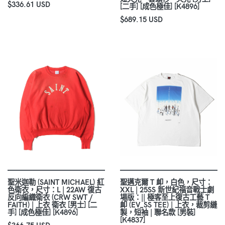
$336.61 USD
[二手] [成色極佳] [K4896]
$689.15 USD
聖米迦勒 (SAINT MICHAEL) 紅
聖邁克爾 T 卹，白色，尺寸：
色衛衣，尺寸：L | 22AW 復古
XXL | 25SS 新世紀福音戰士劇
反向編織衛衣 (CRW SWT /
場版：|| 極客至上復古工藝 T
FAITH) | 上衣 衛衣 [男士] [二
卹 (EV_SS TEE) | 上衣，裁剪縫
手] [成色極佳] [K4896]
製，短袖 | 聯名款 [男裝]
[K4837]