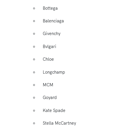
Bottega
Balenciaga
Givenchy
Bvlgari
Chloe
Longchamp
MCM
Goyard
Kate Spade
Stella McCartney