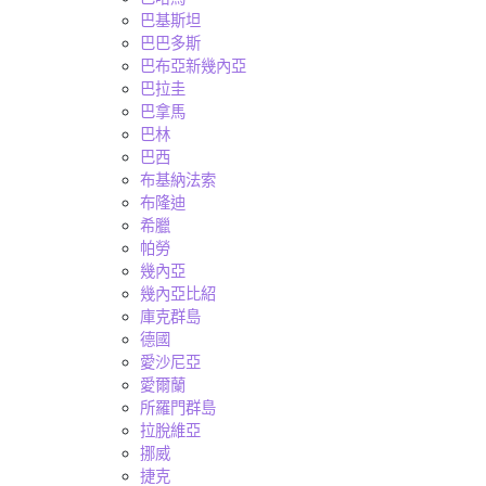
巴基斯坦
巴巴多斯
巴布亞新幾內亞
巴拉圭
巴拿馬
巴林
巴西
布基納法索
布隆迪
希臘
帕勞
幾內亞
幾內亞比紹
庫克群島
德國
愛沙尼亞
愛爾蘭
所羅門群島
拉脫維亞
挪威
捷克