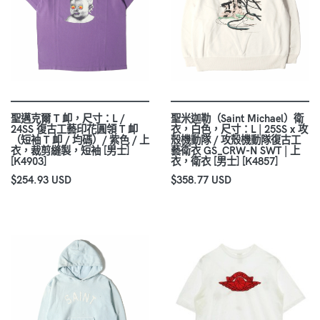
聖邁克爾 T 卹，尺寸：L /
聖米迦勒（Saint Michael）衛
24SS 復古工藝印花圓領 T 卹
衣，白色，尺寸：L | 25SS x 攻
（短袖 T 卹 / 均碼）/ 紫色 / 上
殼機動隊 / 攻殼機動隊復古工
衣，裁剪縫製，短袖 [男士]
藝衛衣 GS_CRW-N SWT | 上
[K4903]
衣，衛衣 [男士] [K4857]
$254.93 USD
$358.77 USD