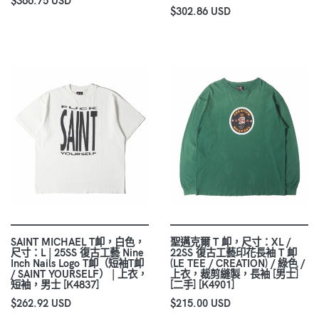
$366.75 USD
$302.86 USD
SAINT MICHAEL T卹，白色，
聖邁克爾 T 卹，尺寸：XL /
尺寸：L | 25SS 復古工藝 Nine
22SS 復古工藝印花長袖 T 卹
Inch Nails Logo T卹（短袖T卹
(LE TEE / CREATION) / 綠色 /
/ SAINT YOURSELF） | 上衣，
上衣，裁剪縫製，長袖 [男士]
短袖，男士 [K4837]
[二手] [K4901]
$262.92 USD
$215.00 USD