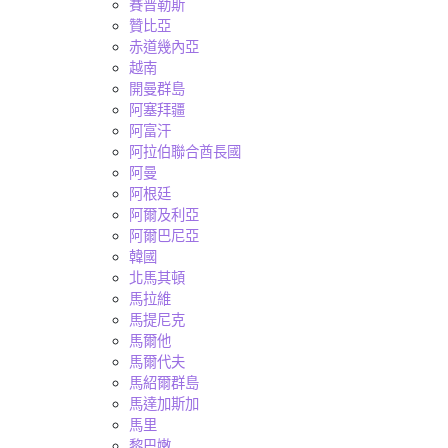
賽普勒斯
贊比亞
赤道幾內亞
越南
開曼群島
阿塞拜疆
阿富汗
阿拉伯聯合酋長國
阿曼
阿根廷
阿爾及利亞
阿爾巴尼亞
韓國
北馬其頓
馬拉維
馬提尼克
馬爾他
馬爾代夫
馬紹爾群島
馬達加斯加
馬里
黎巴嫩