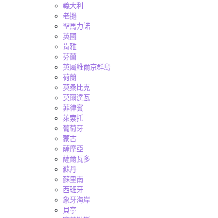
義大利
老撾
聖馬力諾
英國
肯雅
芬蘭
英屬維爾京群島
荷蘭
莫桑比克
莫爾達瓦
菲律賓
萊索托
葡萄牙
蒙古
薩摩亞
薩爾瓦多
蘇丹
蘇里南
西班牙
象牙海岸
貝寧