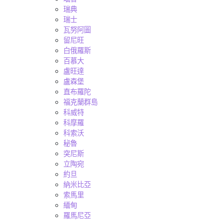
瑞典
瑞士
瓦努阿圖
留尼旺
白俄羅斯
百慕大
盧旺達
盧森堡
直布羅陀
福克蘭群島
科威特
科摩羅
科索沃
秘魯
突尼斯
立陶宛
約旦
納米比亞
索馬里
緬甸
羅馬尼亞