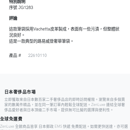
特別說明
序號 JG1283
評論
這款筆袋採用Vachetta皮革製成，表面有一些污漬，但整體狀
況良好。
這是一款典型的路易威登奢華筆袋。
產品 #
22610110
日本奢侈品市場
立即獲取來自日本數百家二手奢侈品店的即時訪問權限。瀏覽來自多個賣
家的數萬件精品，並在同一筆訂單內輕鬆全球配送。ZenLuxe 連結全球奢
侈品愛好者與日本頂級二手市場，提供無可比擬的選擇與便利性。
全球免運費
ZenLuxe 全館商品皆享 日本郵政 EMS 快遞 免費配送。如需更快送達，亦可選