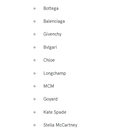
Bottega
Balenciaga
Givenchy
Bvlgari
Chloe
Longchamp
MCM
Goyard
Kate Spade
Stella McCartney