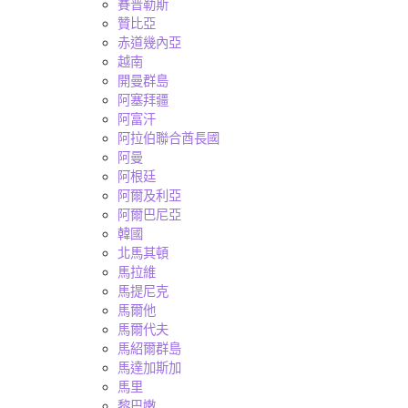
賽普勒斯
贊比亞
赤道幾內亞
越南
開曼群島
阿塞拜疆
阿富汗
阿拉伯聯合酋長國
阿曼
阿根廷
阿爾及利亞
阿爾巴尼亞
韓國
北馬其頓
馬拉維
馬提尼克
馬爾他
馬爾代夫
馬紹爾群島
馬達加斯加
馬里
黎巴嫩