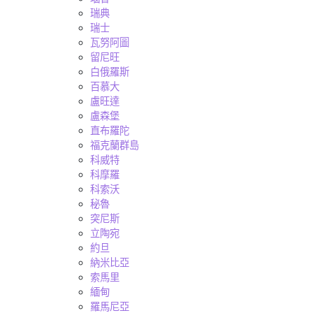
瑞典
瑞士
瓦努阿圖
留尼旺
白俄羅斯
百慕大
盧旺達
盧森堡
直布羅陀
福克蘭群島
科威特
科摩羅
科索沃
秘魯
突尼斯
立陶宛
約旦
納米比亞
索馬里
緬甸
羅馬尼亞