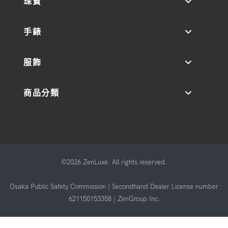
珠寶
手錶
服飾
商品分類
©2026 ZenLuxe. All rights reserved.
Osaka Public Safety Commission | Secondhand Dealer License number
621150153358 | ZenGroup Inc.