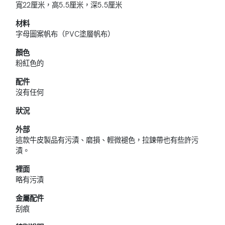
寬22厘米，高5.5厘米，深5.5厘米
材料
字母圖案帆布（PVC塗層帆布）
顏色
粉紅色的
配件
沒有任何
狀況
外部
這款牛皮製品有污漬、磨損、輕微褪色，拉鍊帶也有些許污
漬。
裡面
略有污漬
金屬配件
刮痕