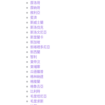
摩洛哥
摩納哥
敘利亞
斐濟
斯威士蘭
斯洛伐克
斯洛文尼亞
斯里蘭卡
新加坡
新喀裡多尼亞
新西蘭
智利
東帝汶
柬埔寨
瓜德羅普
格林納達
格陵蘭
格魯吉亞
比利時
毛里塔尼亞
毛里求斯