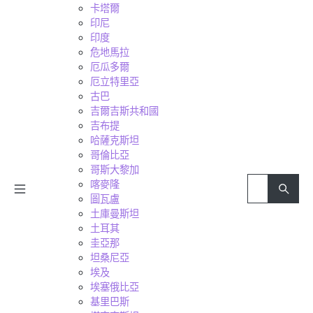
卡塔爾
印尼
印度
危地馬拉
厄瓜多爾
厄立特里亞
古巴
吉爾吉斯共和國
吉布提
哈薩克斯坦
哥倫比亞
哥斯大黎加
喀麥隆
圖瓦盧
土庫曼斯坦
土耳其
圭亞那
坦桑尼亞
埃及
埃塞俄比亞
基里巴斯