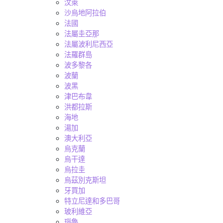
汶萊
沙烏地阿拉伯
法國
法屬圭亞那
法屬波利尼西亞
法羅群島
波多黎各
波蘭
波黑
津巴布韋
洪都拉斯
海地
湯加
澳大利亞
烏克蘭
烏干達
烏拉圭
烏茲別克斯坦
牙買加
特立尼達和多巴哥
玻利維亞
瑙魯