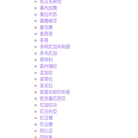
塔吉克斯坦
塞內加爾
塞拉利昂
塞爾維亞
塞舌爾
墨西哥
多哥
多明尼加共和國
多米尼加
奧地利
委內瑞拉
孟加拉
安哥拉
安圭拉
安提瓜和巴布達
密克羅尼西亞
尼加拉瓜
尼日利亞
尼日爾
尼泊爾
岡比亞
巴哈馬