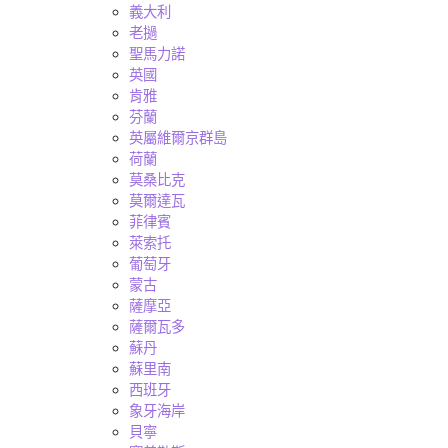
義大利
老撾
聖馬力諾
英國
肯雅
芬蘭
英屬維爾京群島
荷蘭
莫桑比克
莫爾達瓦
菲律賓
萊索托
葡萄牙
蒙古
薩摩亞
薩爾瓦多
蘇丹
蘇里南
西班牙
象牙海岸
貝寧