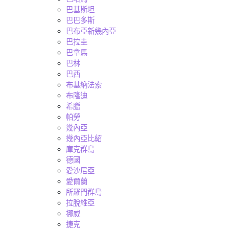
巴基斯坦
巴巴多斯
巴布亞新幾內亞
巴拉圭
巴拿馬
巴林
巴西
布基納法索
布隆迪
希臘
帕勞
幾內亞
幾內亞比紹
庫克群島
德國
愛沙尼亞
愛爾蘭
所羅門群島
拉脫維亞
挪威
捷克