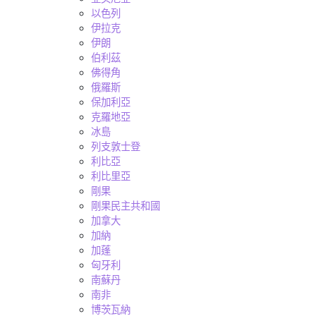
以色列
伊拉克
伊朗
伯利茲
佛得角
俄羅斯
保加利亞
克羅地亞
冰島
列支敦士登
利比亞
利比里亞
剛果
剛果民主共和國
加拿大
加納
加蓬
匈牙利
南蘇丹
南非
博茨瓦納