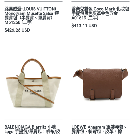
路易威登 (LOUIS VUITTON)
香奈兒雙色 Coco Mark 化妝包
Monogram Musette Salsa 短
手提包黑色皮革金色五金
肩背包（半肩背、單肩背）
A01619 [二手]
M51258 [二手]
$413.11 USD
$426.26 USD
BALENCIAGA Biarritz 小號
LOEWE Anagram 軍裝腰包、
Logo 手提包/單肩包，帆布/皮
肩背包、斜背包，皮革，棕