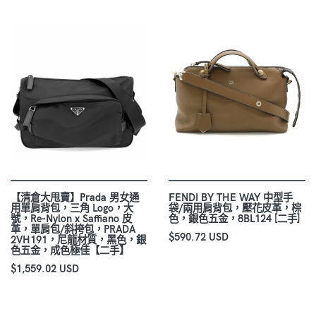
【清倉大甩賣】Prada 男女通
FENDI BY THE WAY 中型手
用單肩背包，三角 Logo，大
袋/兩用肩背包，壓花皮革，棕
號，Re-Nylon x Saffiano 皮
色，銀色五金，8BL124 [二手]
革，單肩包/斜挎包，PRADA
$590.72 USD
2VH191，尼龍材質，黑色，銀
色五金，成色極佳【二手】
$1,559.02 USD