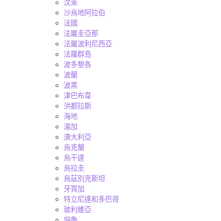
汶萊
沙烏地阿拉伯
法國
法屬圭亞那
法屬波利尼西亞
法羅群島
波多黎各
波蘭
波黑
津巴布韋
洪都拉斯
海地
湯加
澳大利亞
烏克蘭
烏干達
烏拉圭
烏茲別克斯坦
牙買加
特立尼達和多巴哥
玻利維亞
瑙魯