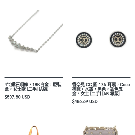
4℃鑽石項鍊，18K白金，原裝
香奈兒 CC 圓 17A 耳環，Coco
盒，女士款 [二手] [A級]
標誌，水鑽，黑色，銀色五
金，女士 [二手] [AB 等級]
$507.80 USD
$486.69 USD