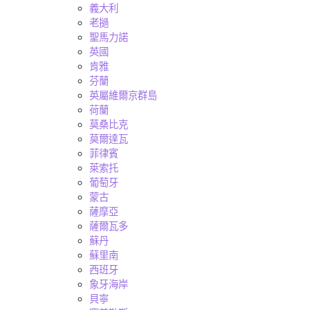
義大利
老撾
聖馬力諾
英國
肯雅
芬蘭
英屬維爾京群島
荷蘭
莫桑比克
莫爾達瓦
菲律賓
萊索托
葡萄牙
蒙古
薩摩亞
薩爾瓦多
蘇丹
蘇里南
西班牙
象牙海岸
貝寧