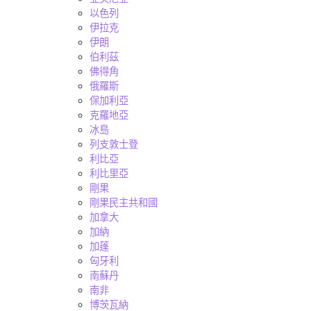
以色列
伊拉克
伊朗
伯利茲
佛得角
俄羅斯
保加利亞
克羅地亞
冰島
列支敦士登
利比亞
利比里亞
剛果
剛果民主共和國
加拿大
加納
加蓬
匈牙利
南蘇丹
南非
博茨瓦納