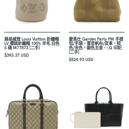
路易威登 Louis Vuitton 針織帽
愛馬仕 Garden Party PM 手提
LV 標誌針織帽 100% 羊毛 白色
包/手袋，軍官帆布/皮革，棕
S 碼 M77873 [二手]
色/米色，銀色五金，□Q 印記
[二手]
$393.37 USD
$524.93 USD