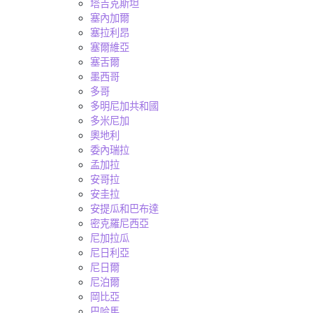
塔吉克斯坦
塞內加爾
塞拉利昂
塞爾維亞
塞舌爾
墨西哥
多哥
多明尼加共和國
多米尼加
奧地利
委內瑞拉
孟加拉
安哥拉
安圭拉
安提瓜和巴布達
密克羅尼西亞
尼加拉瓜
尼日利亞
尼日爾
尼泊爾
岡比亞
巴哈馬