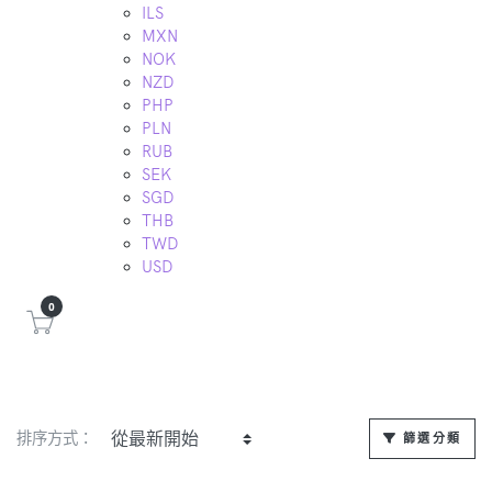
ILS
MXN
NOK
NZD
PHP
PLN
RUB
SEK
SGD
THB
TWD
USD
0
排序方式：
篩選分類