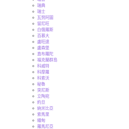
瑞典
瑞士
瓦努阿圖
留尼旺
白俄羅斯
百慕大
盧旺達
盧森堡
直布羅陀
福克蘭群島
科威特
科摩羅
科索沃
秘魯
突尼斯
立陶宛
約旦
納米比亞
索馬里
緬甸
羅馬尼亞