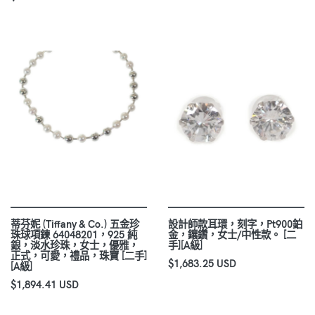
蒂芬妮 (Tiffany & Co.) 五金珍
設計師款耳環，刻字，Pt900鉑
珠球項鍊 64048201，925 純
金，鑲鑽，女士/中性款。 [二
銀，淡水珍珠，女士，優雅，
手][A級]
正式，可愛，禮品，珠寶 [二手]
$1,683.25 USD
[A級]
$1,894.41 USD