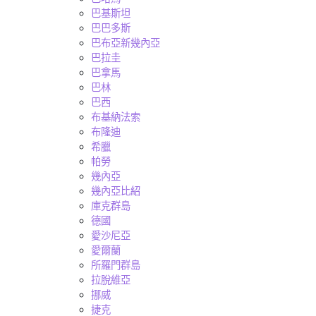
巴基斯坦
巴巴多斯
巴布亞新幾內亞
巴拉圭
巴拿馬
巴林
巴西
布基納法索
布隆迪
希臘
帕勞
幾內亞
幾內亞比紹
庫克群島
德國
愛沙尼亞
愛爾蘭
所羅門群島
拉脫維亞
挪威
捷克