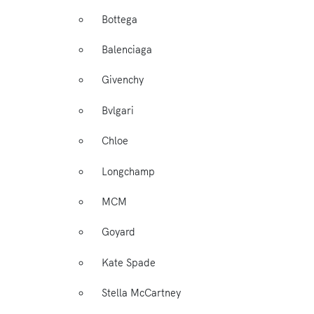
Bottega
Balenciaga
Givenchy
Bvlgari
Chloe
Longchamp
MCM
Goyard
Kate Spade
Stella McCartney