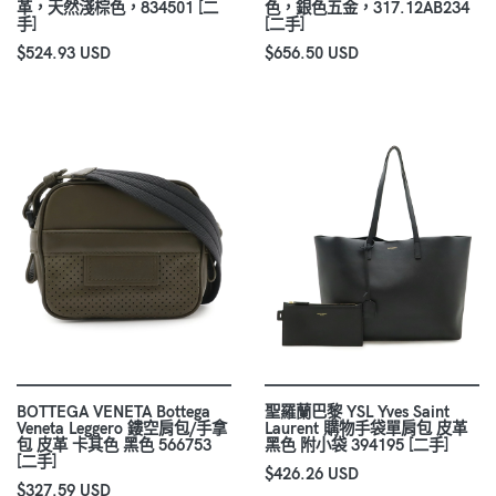
革，天然淺棕色，834501 [二
色，銀色五金，317.12AB234
手]
[二手]
$524.93 USD
$656.50 USD
BOTTEGA VENETA Bottega
聖羅蘭巴黎 YSL Yves Saint
Veneta Leggero 鏤空肩包/手拿
Laurent 購物手袋單肩包 皮革
包 皮革 卡其色 黑色 566753
黑色 附小袋 394195 [二手]
[二手]
$426.26 USD
$327.59 USD