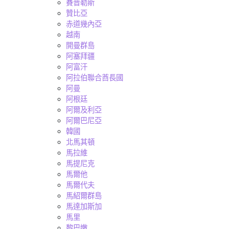
賽普勒斯
贊比亞
赤道幾內亞
越南
開曼群島
阿塞拜疆
阿富汗
阿拉伯聯合酋長國
阿曼
阿根廷
阿爾及利亞
阿爾巴尼亞
韓國
北馬其頓
馬拉維
馬提尼克
馬爾他
馬爾代夫
馬紹爾群島
馬達加斯加
馬里
黎巴嫩