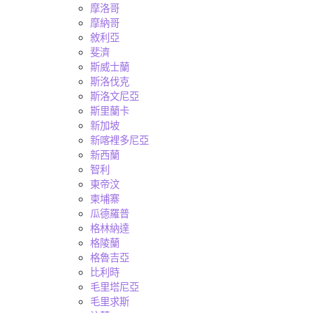
摩洛哥
摩納哥
敘利亞
斐濟
斯威士蘭
斯洛伐克
斯洛文尼亞
斯里蘭卡
新加坡
新喀裡多尼亞
新西蘭
智利
東帝汶
柬埔寨
瓜德羅普
格林納達
格陵蘭
格魯吉亞
比利時
毛里塔尼亞
毛里求斯