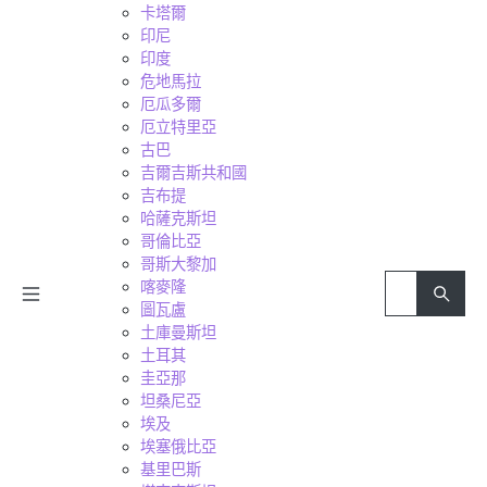
卡塔爾
印尼
印度
危地馬拉
厄瓜多爾
厄立特里亞
古巴
吉爾吉斯共和國
吉布提
哈薩克斯坦
哥倫比亞
哥斯大黎加
喀麥隆
圖瓦盧
土庫曼斯坦
土耳其
圭亞那
坦桑尼亞
埃及
埃塞俄比亞
基里巴斯