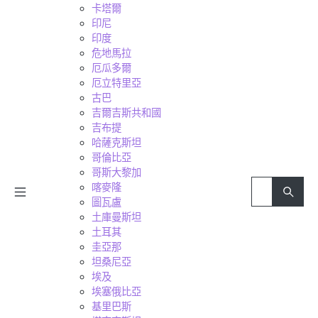
卡塔爾
印尼
印度
危地馬拉
厄瓜多爾
厄立特里亞
古巴
吉爾吉斯共和國
吉布提
哈薩克斯坦
哥倫比亞
哥斯大黎加
喀麥隆
圖瓦盧
土庫曼斯坦
土耳其
圭亞那
坦桑尼亞
埃及
埃塞俄比亞
基里巴斯