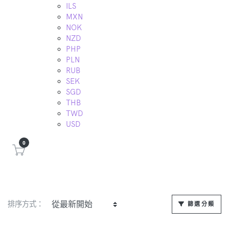
ILS
MXN
NOK
NZD
PHP
PLN
RUB
SEK
SGD
THB
TWD
USD
0
排序方式：
篩選分類