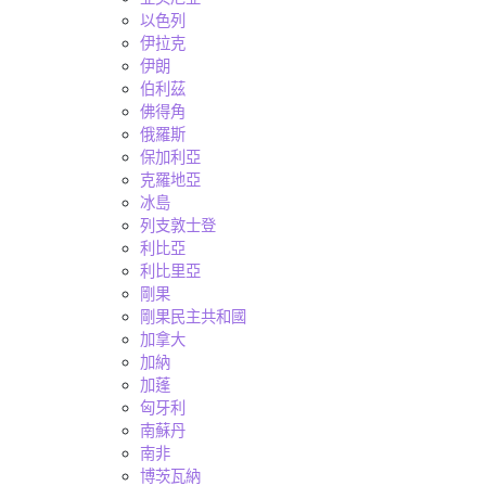
以色列
伊拉克
伊朗
伯利茲
佛得角
俄羅斯
保加利亞
克羅地亞
冰島
列支敦士登
利比亞
利比里亞
剛果
剛果民主共和國
加拿大
加納
加蓬
匈牙利
南蘇丹
南非
博茨瓦納