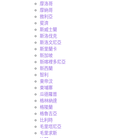
摩洛哥
摩納哥
敘利亞
斐濟
斯威士蘭
斯洛伐克
斯洛文尼亞
斯里蘭卡
新加坡
新喀裡多尼亞
新西蘭
智利
東帝汶
柬埔寨
瓜德羅普
格林納達
格陵蘭
格魯吉亞
比利時
毛里塔尼亞
毛里求斯