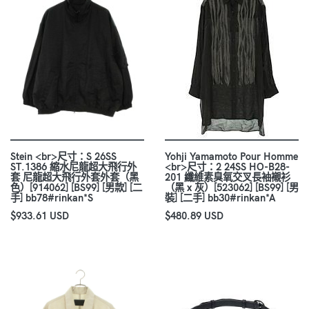
Stein <br>尺寸：S 26SS
Yohji Yamamoto Pour Homme
ST.1386 縮水尼龍超大飛行外
<br>尺寸：2 24SS HO-B28-
套 尼龍超大飛行外套外套（黑
201 纖維素臭氧交叉長袖襯衫
色）[914062] [BS99] [男款] [二
（黑 x 灰）[523062] [BS99] [男
手] bb78#rinkan*S
裝] [二手] bb30#rinkan*A
$933.61 USD
$480.89 USD