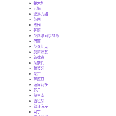
義大利
老撾
聖馬力諾
英國
肯雅
芬蘭
英屬維爾京群島
荷蘭
莫桑比克
莫爾達瓦
菲律賓
萊索托
葡萄牙
蒙古
薩摩亞
薩爾瓦多
蘇丹
蘇里南
西班牙
象牙海岸
貝寧