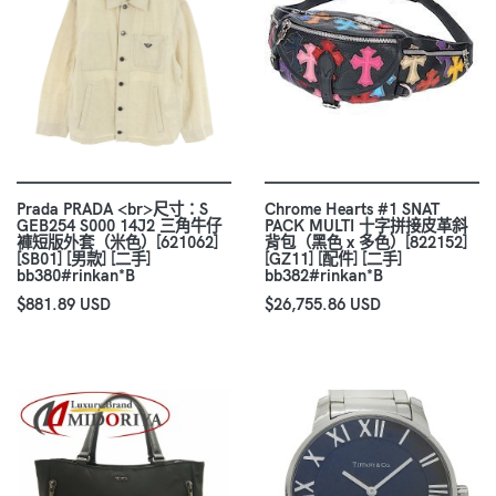
Prada PRADA <br>尺寸：S
Chrome Hearts #1 SNAT
GEB254 S000 14J2 三角牛仔
PACK MULTI 十字拼接皮革斜
褲短版外套（米色）[621062]
背包（黑色 x 多色）[822152]
[SB01] [男款] [二手]
[GZ11] [配件] [二手]
bb380#rinkan*B
bb382#rinkan*B
$881.89 USD
$26,755.86 USD