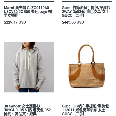
Marni 漁夫帽 CLZC0110A0
Gucci 竹節流蘇手提包/單肩包
USCV36 JQB50 藍色 Logo 帽
2WAY 365346 黑色皮革 女士
男女通用
GUCCI [二手]
$229.17 USD
$445.83 USD
Jil Sander 女士連帽衫
Gucci GG帆布手提包/單肩包
J02GU0105 S 碼 淺灰色 052 -
113011 米色皮革帆布 女士
簡約、高品質、經典
GUCCI [二手]