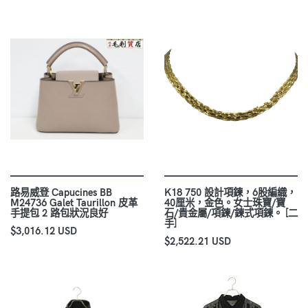
路易威登 Capucines BB
K18 750 設計項鍊，6股編織，
M24736 Galet Taurillon 皮革
40厘米，金色。女士珠寶/寶
手提包 2 路包狀況良好
石/貴金屬/項鍊/鍊式項鍊。 [二
手]
$3,016.12 USD
$2,522.21 USD