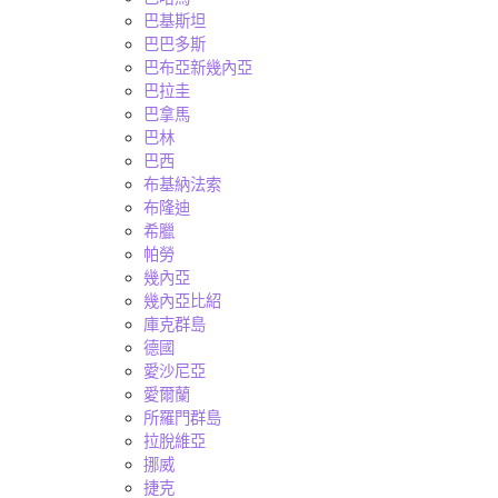
巴基斯坦
巴巴多斯
巴布亞新幾內亞
巴拉圭
巴拿馬
巴林
巴西
布基納法索
布隆迪
希臘
帕勞
幾內亞
幾內亞比紹
庫克群島
德國
愛沙尼亞
愛爾蘭
所羅門群島
拉脫維亞
挪威
捷克