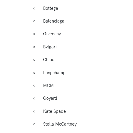
Bottega
Balenciaga
Givenchy
Bvlgari
Chloe
Longchamp
MCM
Goyard
Kate Spade
Stella McCartney