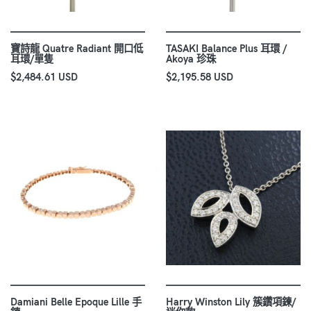
寶詩龍 Quatre Radiant 開口低
TASAKI Balance Plus 耳環 /
耳環/單隻
Akoya 珍珠
$2,484.61 USD
$2,195.58 USD
Damiani Belle Epoque Lille 手
Harry Winston Lily 簇鑽項鍊/