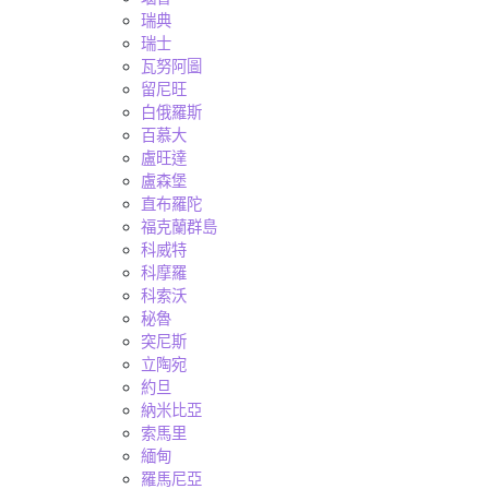
瑞典
瑞士
瓦努阿圖
留尼旺
白俄羅斯
百慕大
盧旺達
盧森堡
直布羅陀
福克蘭群島
科威特
科摩羅
科索沃
秘魯
突尼斯
立陶宛
約旦
納米比亞
索馬里
緬甸
羅馬尼亞