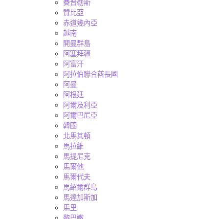
賽普勒斯
贊比亞
赤道幾內亞
越南
開曼群島
阿塞拜疆
阿富汗
阿拉伯聯合酋長國
阿曼
阿根廷
阿爾及利亞
阿爾巴尼亞
韓國
北馬其頓
馬拉維
馬提尼克
馬爾他
馬爾代夫
馬紹爾群島
馬達加斯加
馬里
黎巴嫩