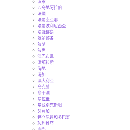
汶萊
沙烏地阿拉伯
法國
法屬圭亞那
法屬波利尼西亞
法羅群島
波多黎各
波蘭
波黑
津巴布韋
洪都拉斯
海地
湯加
澳大利亞
烏克蘭
烏干達
烏拉圭
烏茲別克斯坦
牙買加
特立尼達和多巴哥
玻利維亞
瑙魯