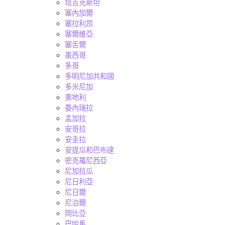
塔吉克斯坦
塞內加爾
塞拉利昂
塞爾維亞
塞舌爾
墨西哥
多哥
多明尼加共和國
多米尼加
奧地利
委內瑞拉
孟加拉
安哥拉
安圭拉
安提瓜和巴布達
密克羅尼西亞
尼加拉瓜
尼日利亞
尼日爾
尼泊爾
岡比亞
巴哈馬