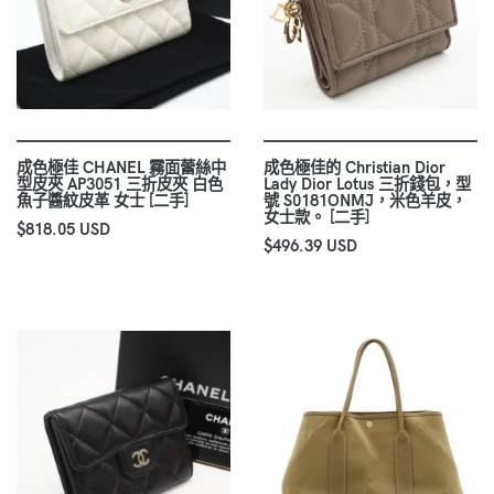
成色極佳 CHANEL 霧面蕾絲中
成色極佳的 Christian Dior
型皮夾 AP3051 三折皮夾 白色
Lady Dior Lotus 三折錢包，型
魚子醬紋皮革 女士 [二手]
號 S0181ONMJ，米色羊皮，
女士款。 [二手]
$818.05 USD
$496.39 USD