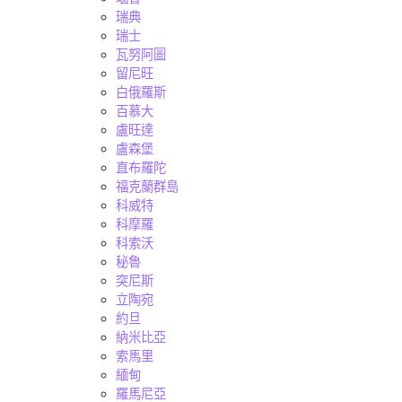
瑞典
瑞士
瓦努阿圖
留尼旺
白俄羅斯
百慕大
盧旺達
盧森堡
直布羅陀
福克蘭群島
科威特
科摩羅
科索沃
秘魯
突尼斯
立陶宛
約旦
納米比亞
索馬里
緬甸
羅馬尼亞