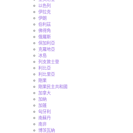
以色列
伊拉克
伊朗
伯利茲
佛得角
俄羅斯
保加利亞
克羅地亞
冰島
列支敦士登
利比亞
利比里亞
剛果
剛果民主共和國
加拿大
加納
加蓬
匈牙利
南蘇丹
南非
博茨瓦納