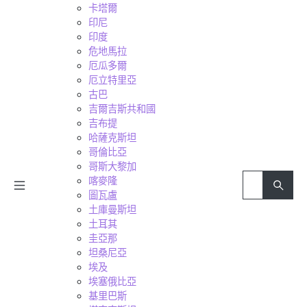
卡塔爾
印尼
印度
危地馬拉
厄瓜多爾
厄立特里亞
古巴
吉爾吉斯共和國
吉布提
哈薩克斯坦
哥倫比亞
哥斯大黎加
喀麥隆
圖瓦盧
土庫曼斯坦
土耳其
圭亞那
坦桑尼亞
埃及
埃塞俄比亞
基里巴斯