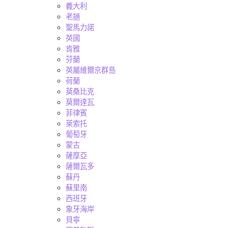
義大利
老撾
聖馬力諾
英國
肯雅
芬蘭
英屬維爾京群島
荷蘭
莫桑比克
莫爾達瓦
菲律賓
萊索托
葡萄牙
蒙古
薩摩亞
薩爾瓦多
蘇丹
蘇里南
西班牙
象牙海岸
貝寧