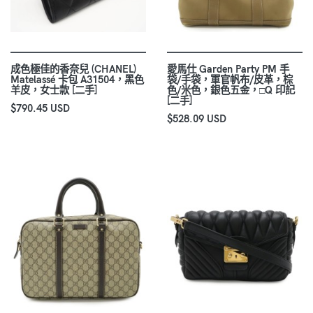
成色極佳的香奈兒 (CHANEL)
愛馬仕 Garden Party PM 手
Matelassé 卡包 A31504，黑色
袋/手袋，軍官帆布/皮革，棕
羊皮，女士款 [二手]
色/米色，銀色五金，□Q 印記
[二手]
$790.45 USD
$528.09 USD