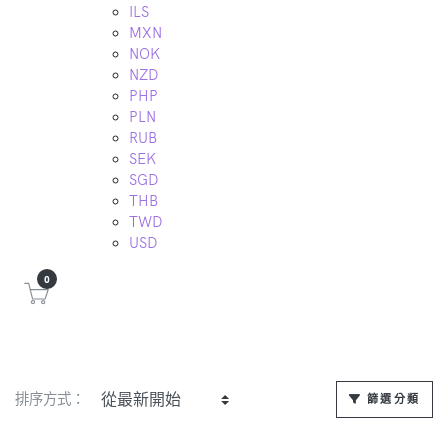
ILS
MXN
NOK
NZD
PHP
PLN
RUB
SEK
SGD
THB
TWD
USD
0
排序方式：
篩選分類