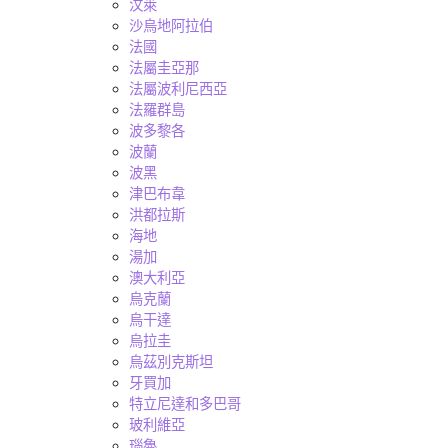
汶萊
沙烏地阿拉伯
法國
法屬圭亞那
法屬波利尼西亞
法羅群島
波多黎各
波蘭
波黑
津巴布韋
洪都拉斯
海地
湯加
澳大利亞
烏克蘭
烏干達
烏拉圭
烏茲別克斯坦
牙買加
特立尼達和多巴哥
玻利維亞
瑙魯