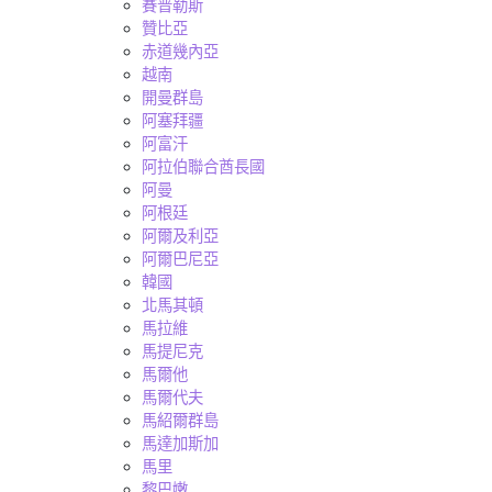
賽普勒斯
贊比亞
赤道幾內亞
越南
開曼群島
阿塞拜疆
阿富汗
阿拉伯聯合酋長國
阿曼
阿根廷
阿爾及利亞
阿爾巴尼亞
韓國
北馬其頓
馬拉維
馬提尼克
馬爾他
馬爾代夫
馬紹爾群島
馬達加斯加
馬里
黎巴嫩