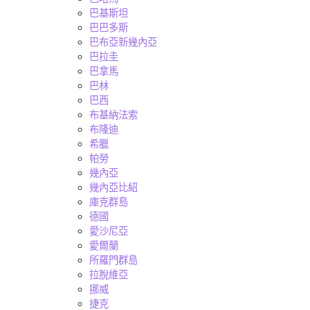
巴基斯坦
巴巴多斯
巴布亞新幾內亞
巴拉圭
巴拿馬
巴林
巴西
布基納法索
布隆迪
希臘
帕勞
幾內亞
幾內亞比紹
庫克群島
德國
愛沙尼亞
愛爾蘭
所羅門群島
拉脫維亞
挪威
捷克