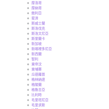
摩洛哥
摩納哥
敘利亞
斐濟
斯威士蘭
斯洛伐克
斯洛文尼亞
斯里蘭卡
新加坡
新喀裡多尼亞
新西蘭
智利
東帝汶
柬埔寨
瓜德羅普
格林納達
格陵蘭
格魯吉亞
比利時
毛里塔尼亞
毛里求斯