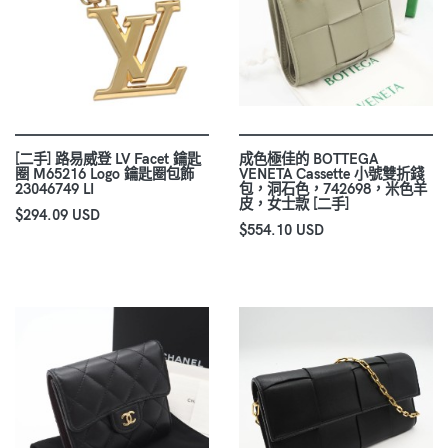
[二手] 路易威登 LV Facet 鑰匙
成色極佳的 BOTTEGA
圈 M65216 Logo 鑰匙圈包飾
VENETA Cassette 小號雙折錢
23046749 LI
包，洞石色，742698，米色羊
皮，女士款 [二手]
$294.09 USD
$554.10 USD