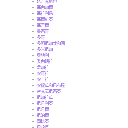
塔吉克斯坦
塞內加爾
塞拉利昂
塞爾維亞
塞舌爾
墨西哥
多哥
多明尼加共和國
多米尼加
奧地利
委內瑞拉
孟加拉
安哥拉
安圭拉
安提瓜和巴布達
密克羅尼西亞
尼加拉瓜
尼日利亞
尼日爾
尼泊爾
岡比亞
巴哈馬