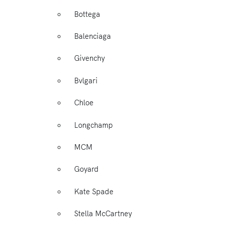
Bottega
Balenciaga
Givenchy
Bvlgari
Chloe
Longchamp
MCM
Goyard
Kate Spade
Stella McCartney