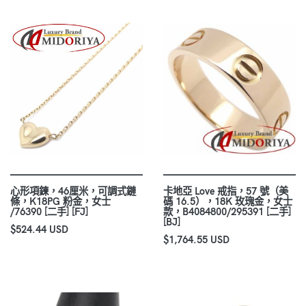
心形項鍊，46厘米，可調式鏈
卡地亞 Love 戒指，57 號（美
條，K18PG 粉金，女士
碼 16.5），18K 玫瑰金，女士
/76390 [二手] [FJ]
款，B4084800/295391 [二手]
[BJ]
$524.44 USD
$1,764.55 USD