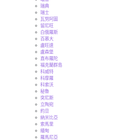
瑞典
瑞士
瓦努阿圖
留尼旺
白俄羅斯
百慕大
盧旺達
盧森堡
直布羅陀
福克蘭群島
科威特
科摩羅
科索沃
秘魯
突尼斯
立陶宛
約旦
納米比亞
索馬里
緬甸
羅馬尼亞