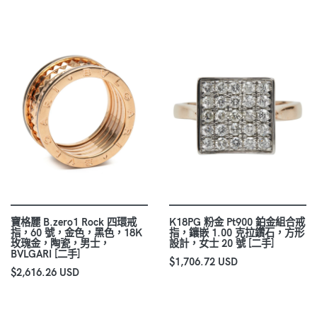
寶格麗 B.zero1 Rock 四環戒
K18PG 粉金 Pt900 鉑金組合戒
指，60 號，金色，黑色，18K
指，鑲嵌 1.00 克拉鑽石，方形
玫瑰金，陶瓷，男士，
設計，女士 20 號 [二手]
BVLGARI [二手]
$1,706.72 USD
$2,616.26 USD