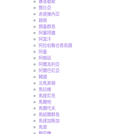
賽普勒斯
贊比亞
赤道幾內亞
越南
開曼群島
阿塞拜疆
阿富汗
阿拉伯聯合酋長國
阿曼
阿根廷
阿爾及利亞
阿爾巴尼亞
韓國
北馬其頓
馬拉維
馬提尼克
馬爾他
馬爾代夫
馬紹爾群島
馬達加斯加
馬里
黎巴嫩