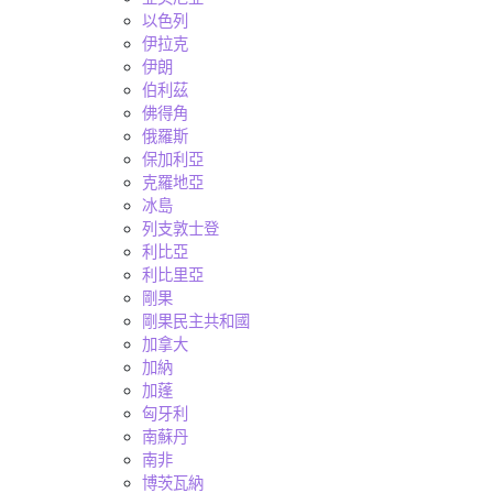
以色列
伊拉克
伊朗
伯利茲
佛得角
俄羅斯
保加利亞
克羅地亞
冰島
列支敦士登
利比亞
利比里亞
剛果
剛果民主共和國
加拿大
加納
加蓬
匈牙利
南蘇丹
南非
博茨瓦納