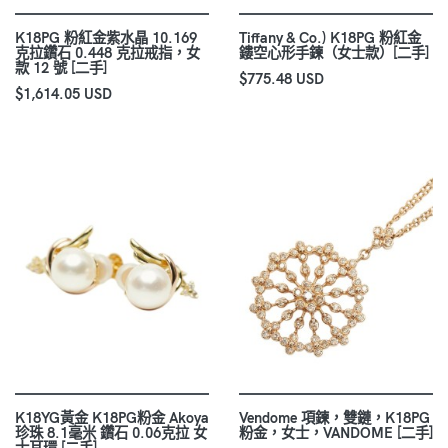
K18PG 粉紅金紫水晶 10.169
Tiffany & Co.) K18PG 粉紅金
克拉鑽石 0.448 克拉戒指，女
鏤空心形手鍊（女士款）[二手]
款 12 號 [二手]
$775.48 USD
$1,614.05 USD
K18YG黃金 K18PG粉金 Akoya
Vendome 項鍊，雙鏈，K18PG
珍珠 8.1毫米 鑽石 0.06克拉 女
粉金，女士，VANDOME [二手]
士耳環 [二手]