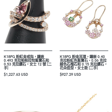
K18PG 粉紅金戒指，鑲嵌
K18PG 粉金耳環，鑲嵌 0.40
0.493 克拉帕帕拉恰藍寶石和
克拉粉紅色藍寶石、0.06 克拉
0.53 克拉鑽石，女士 12 號 [二
綠色石榴石和 0.15 克拉鑽石，
手]
花朵造型，女士款 [二手]
$1,227.63 USD
$927.29 USD