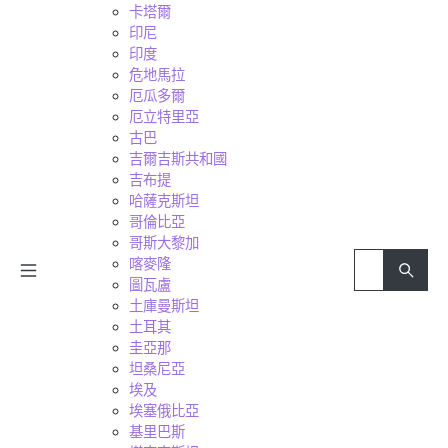
卡塔爾
印尼
印度
危地馬拉
厄瓜多爾
厄立特里亞
古巴
吉爾吉斯共和國
吉布提
哈薩克斯坦
哥倫比亞
哥斯大黎加
喀麥隆
圖瓦盧
土庫曼斯坦
土耳其
圭亞那
坦桑尼亞
埃及
埃塞俄比亞
基里巴斯