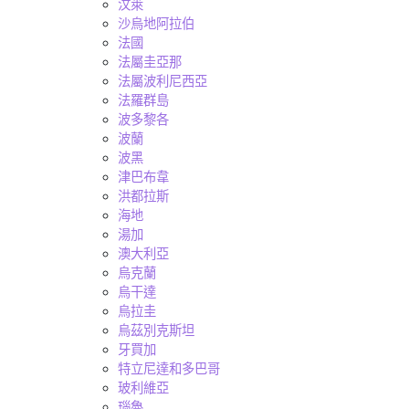
汶萊
沙烏地阿拉伯
法國
法屬圭亞那
法屬波利尼西亞
法羅群島
波多黎各
波蘭
波黑
津巴布韋
洪都拉斯
海地
湯加
澳大利亞
烏克蘭
烏干達
烏拉圭
烏茲別克斯坦
牙買加
特立尼達和多巴哥
玻利維亞
瑙魯