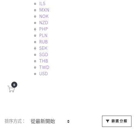
ILS
MXN
NOK
NZD
PHP
PLN
RUB
SEK
SGD
THB
TWD
USD
0
排序方式：
篩選分類