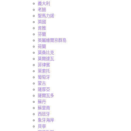
義大利
老撾
聖馬力諾
英國
肯雅
芬蘭
英屬維爾京群島
荷蘭
莫桑比克
莫爾達瓦
菲律賓
萊索托
葡萄牙
蒙古
薩摩亞
薩爾瓦多
蘇丹
蘇里南
西班牙
象牙海岸
貝寧