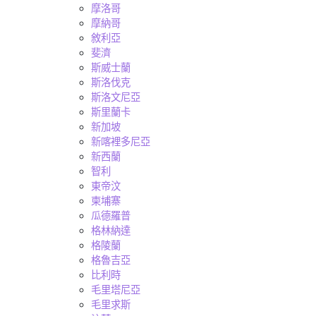
摩洛哥
摩納哥
敘利亞
斐濟
斯威士蘭
斯洛伐克
斯洛文尼亞
斯里蘭卡
新加坡
新喀裡多尼亞
新西蘭
智利
東帝汶
柬埔寨
瓜德羅普
格林納達
格陵蘭
格魯吉亞
比利時
毛里塔尼亞
毛里求斯