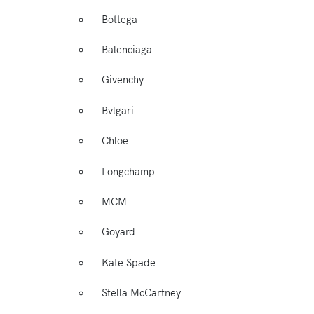
Bottega
Balenciaga
Givenchy
Bvlgari
Chloe
Longchamp
MCM
Goyard
Kate Spade
Stella McCartney