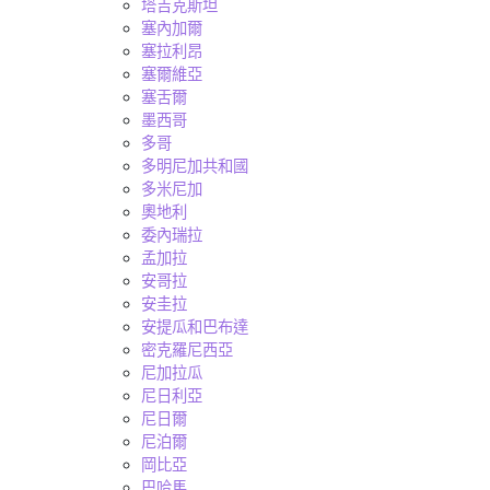
塔吉克斯坦
塞內加爾
塞拉利昂
塞爾維亞
塞舌爾
墨西哥
多哥
多明尼加共和國
多米尼加
奧地利
委內瑞拉
孟加拉
安哥拉
安圭拉
安提瓜和巴布達
密克羅尼西亞
尼加拉瓜
尼日利亞
尼日爾
尼泊爾
岡比亞
巴哈馬