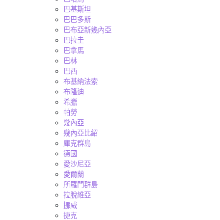
巴基斯坦
巴巴多斯
巴布亞新幾內亞
巴拉圭
巴拿馬
巴林
巴西
布基納法索
布隆迪
希臘
帕勞
幾內亞
幾內亞比紹
庫克群島
德國
愛沙尼亞
愛爾蘭
所羅門群島
拉脫維亞
挪威
捷克