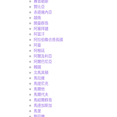
賽普勒斯
贊比亞
赤道幾內亞
越南
開曼群島
阿塞拜疆
阿富汗
阿拉伯聯合酋長國
阿曼
阿根廷
阿爾及利亞
阿爾巴尼亞
韓國
北馬其頓
馬拉維
馬提尼克
馬爾他
馬爾代夫
馬紹爾群島
馬達加斯加
馬里
黎巴嫩