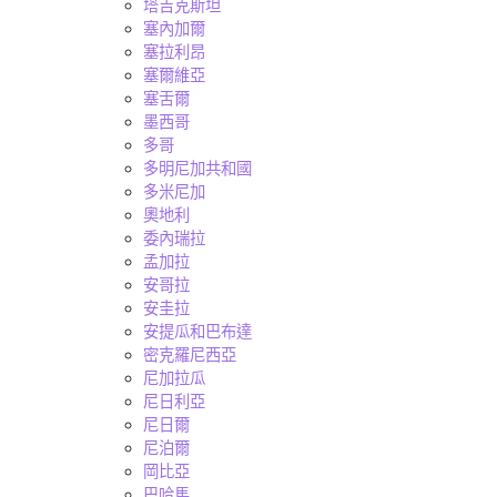
塔吉克斯坦
塞內加爾
塞拉利昂
塞爾維亞
塞舌爾
墨西哥
多哥
多明尼加共和國
多米尼加
奧地利
委內瑞拉
孟加拉
安哥拉
安圭拉
安提瓜和巴布達
密克羅尼西亞
尼加拉瓜
尼日利亞
尼日爾
尼泊爾
岡比亞
巴哈馬