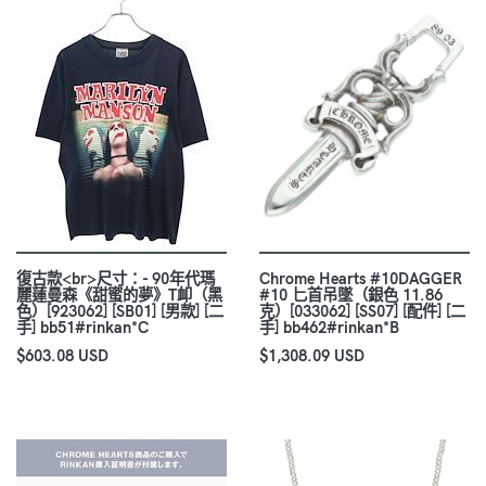
復古款<br>尺寸：- 90年代瑪
Chrome Hearts #10DAGGER
麗蓮曼森《甜蜜的夢》T卹（黑
#10 匕首吊墜（銀色 11.86
色）[923062] [SB01] [男款] [二
克）[033062] [SS07] [配件] [二
手] bb51#rinkan*C
手] bb462#rinkan*B
$603.08 USD
$1,308.09 USD