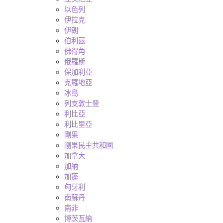
以色列
伊拉克
伊朗
伯利茲
佛得角
俄羅斯
保加利亞
克羅地亞
冰島
列支敦士登
利比亞
利比里亞
剛果
剛果民主共和國
加拿大
加納
加蓬
匈牙利
南蘇丹
南非
博茨瓦納