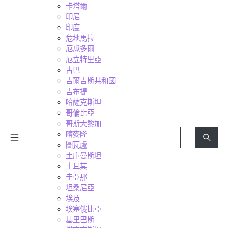
卡塔爾
印尼
印度
危地馬拉
厄瓜多爾
厄立特里亞
古巴
吉爾吉斯共和國
吉布提
哈薩克斯坦
哥倫比亞
哥斯大黎加
喀麥隆
圖瓦盧
土庫曼斯坦
土耳其
圭亞那
坦桑尼亞
埃及
埃塞俄比亞
基里巴斯