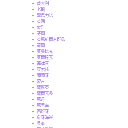
義大利
老撾
聖馬力諾
英國
肯雅
芬蘭
英屬維爾京群島
荷蘭
莫桑比克
莫爾達瓦
菲律賓
萊索托
葡萄牙
蒙古
薩摩亞
薩爾瓦多
蘇丹
蘇里南
西班牙
象牙海岸
貝寧