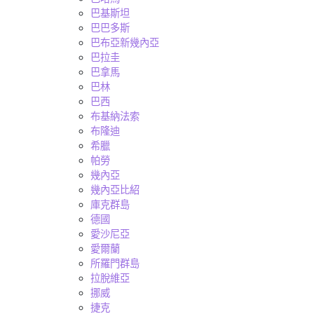
巴基斯坦
巴巴多斯
巴布亞新幾內亞
巴拉圭
巴拿馬
巴林
巴西
布基納法索
布隆迪
希臘
帕勞
幾內亞
幾內亞比紹
庫克群島
德國
愛沙尼亞
愛爾蘭
所羅門群島
拉脫維亞
挪威
捷克