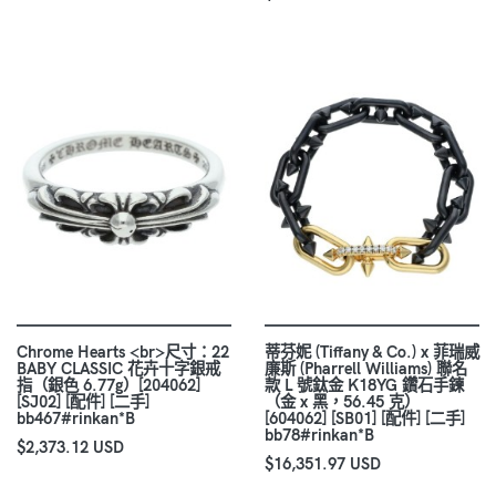
Chrome Hearts <br>尺寸：22
蒂芬妮 (Tiffany & Co.) x 菲瑞威
BABY CLASSIC 花卉十字銀戒
廉斯 (Pharrell Williams) 聯名
指（銀色 6.77g）[204062]
款 L 號鈦金 K18YG 鑽石手鍊
[SJ02] [配件] [二手]
（金 x 黑，56.45 克）
bb467#rinkan*B
[604062] [SB01] [配件] [二手]
bb78#rinkan*B
$2,373.12 USD
$16,351.97 USD