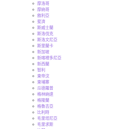
摩洛哥
摩納哥
敘利亞
斐濟
斯威士蘭
斯洛伐克
斯洛文尼亞
斯里蘭卡
新加坡
新喀裡多尼亞
新西蘭
智利
東帝汶
柬埔寨
瓜德羅普
格林納達
格陵蘭
格魯吉亞
比利時
毛里塔尼亞
毛里求斯