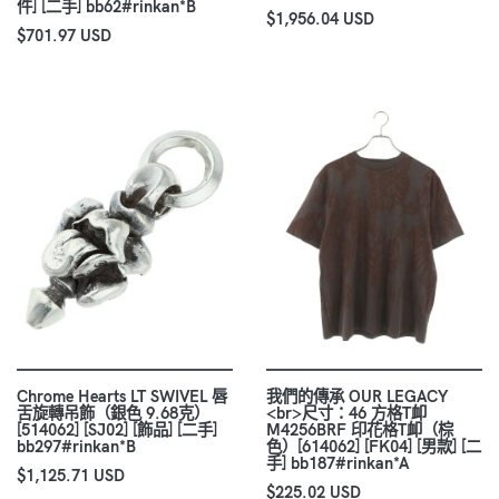
件] [二手] bb62#rinkan*B
$1,956.04 USD
$701.97 USD
Chrome Hearts LT SWIVEL 唇
我們的傳承 OUR LEGACY
舌旋轉吊飾（銀色 9.68克）
<br>尺寸：46 方格T卹
[514062] [SJ02] [飾品] [二手]
M4256BRF 印花格T卹（棕
bb297#rinkan*B
色）[614062] [FK04] [男款] [二
手] bb187#rinkan*A
$1,125.71 USD
$225.02 USD