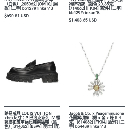
（白色）[205062] [OM10] [男
狗牌項鍊（銀色 20.35克）
款] [二手] bb127#rinkan*B
[714062] [FK04] [配件] [二手]
bb429#rinkan*B
$690.51 USD
$1,403.65 USD
路易威登 LOUIS VUITTON
Jacob & Co. x Peaceminusone
<br>尺寸：9 巴洛克系列 LV 標
花圖案項鍊（銀 x 金 x 綠 5.4
誌搭扣皮革德比鞋樂福鞋（黑
克）[814062] [FK04] [配件] [二
色）[814062] [BS99] [男士] [配
手] bb443#rinkan*B