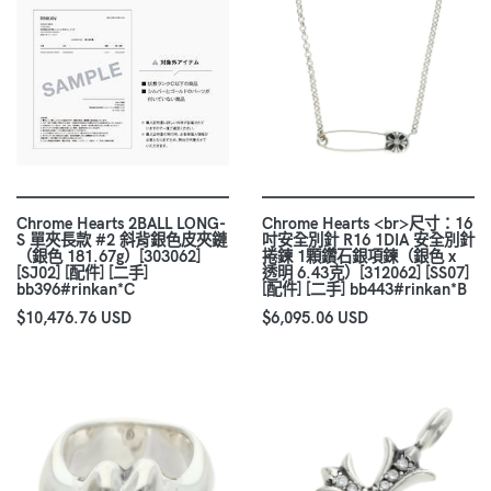
Chrome Hearts 2BALL LONG-
Chrome Hearts <br>尺寸：16
S 單夾長款 #2 斜背銀色皮夾鏈
吋安全別針 R16 1DIA 安全別針
（銀色 181.67g）[303062]
捲鍊 1顆鑽石銀項鍊（銀色 x
[SJ02] [配件] [二手]
透明 6.43克）[312062] [SS07]
bb396#rinkan*C
[配件] [二手] bb443#rinkan*B
$10,476.76 USD
$6,095.06 USD