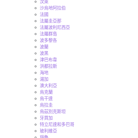
汶萊
沙烏地阿拉伯
法國
法屬圭亞那
法屬波利尼西亞
法羅群島
波多黎各
波蘭
波黑
津巴布韋
洪都拉斯
海地
湯加
澳大利亞
烏克蘭
烏干達
烏拉圭
烏茲別克斯坦
牙買加
特立尼達和多巴哥
玻利維亞
瑙魯