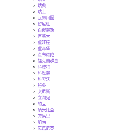
瑞典
瑞士
瓦努阿圖
留尼旺
白俄羅斯
百慕大
盧旺達
盧森堡
直布羅陀
福克蘭群島
科威特
科摩羅
科索沃
秘魯
突尼斯
立陶宛
約旦
納米比亞
索馬里
緬甸
羅馬尼亞