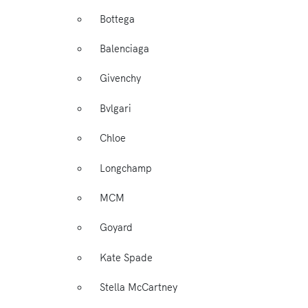
Bottega
Balenciaga
Givenchy
Bvlgari
Chloe
Longchamp
MCM
Goyard
Kate Spade
Stella McCartney