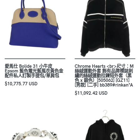
愛馬仕 Bolide 31 小牛皮
Chrome Hearts <br>尺寸：M
Epsom 藍色電光藍風衣黃色金
絲絨運動外套 飾有品牌標誌刺
配件私人訂製手提包/單肩包
繡的絲絨運動拉鍊短外套（黑
色 x 銀色）[505062] [GZ11]
$10,775.77 USD
[男款] [二手] bb389#rinkan*A
$11,092.42 USD