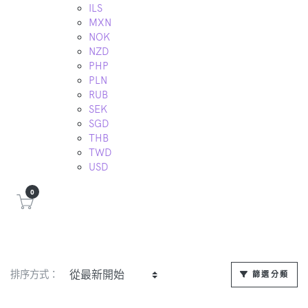
ILS
MXN
NOK
NZD
PHP
PLN
RUB
SEK
SGD
THB
TWD
USD
0
排序方式：
篩選分類