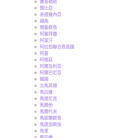
賽普勒斯
贊比亞
赤道幾內亞
越南
開曼群島
阿塞拜疆
阿富汗
阿拉伯聯合酋長國
阿曼
阿根廷
阿爾及利亞
阿爾巴尼亞
韓國
北馬其頓
馬拉維
馬提尼克
馬爾他
馬爾代夫
馬紹爾群島
馬達加斯加
馬里
黎巴嫩