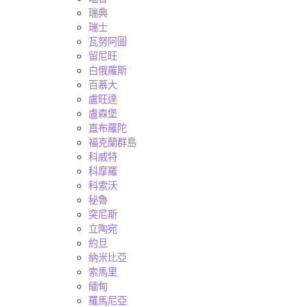
瑞典
瑞士
瓦努阿圖
留尼旺
白俄羅斯
百慕大
盧旺達
盧森堡
直布羅陀
福克蘭群島
科威特
科摩羅
科索沃
秘魯
突尼斯
立陶宛
約旦
納米比亞
索馬里
緬甸
羅馬尼亞