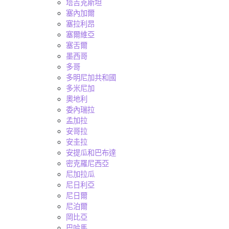
塔吉克斯坦
塞內加爾
塞拉利昂
塞爾維亞
塞舌爾
墨西哥
多哥
多明尼加共和國
多米尼加
奧地利
委內瑞拉
孟加拉
安哥拉
安圭拉
安提瓜和巴布達
密克羅尼西亞
尼加拉瓜
尼日利亞
尼日爾
尼泊爾
岡比亞
巴哈馬