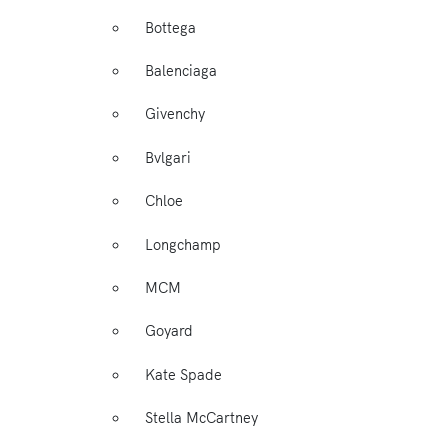
Bottega
Balenciaga
Givenchy
Bvlgari
Chloe
Longchamp
MCM
Goyard
Kate Spade
Stella McCartney