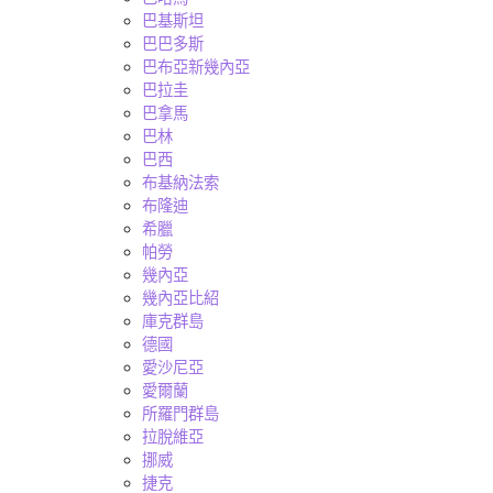
巴基斯坦
巴巴多斯
巴布亞新幾內亞
巴拉圭
巴拿馬
巴林
巴西
布基納法索
布隆迪
希臘
帕勞
幾內亞
幾內亞比紹
庫克群島
德國
愛沙尼亞
愛爾蘭
所羅門群島
拉脫維亞
挪威
捷克