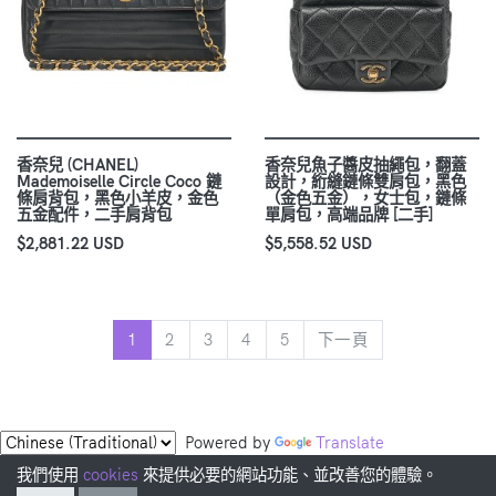
香奈兒 (CHANEL)
香奈兒魚子醬皮抽繩包，翻蓋
Mademoiselle Circle Coco 鏈
設計，絎縫鏈條雙肩包，黑色
條肩背包，黑色小羊皮，金色
（金色五金），女士包，鏈條
五金配件，二手肩背包
單肩包，高端品牌 [二手]
$2,881.22 USD
$5,558.52 USD
下一頁
1
2
3
4
5
下一頁
Powered by
Translate
我們使用
cookies
來提供必要的網站功能、並改善您的體驗。