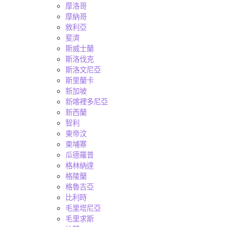
摩洛哥
摩納哥
敘利亞
斐濟
斯威士蘭
斯洛伐克
斯洛文尼亞
斯里蘭卡
新加坡
新喀裡多尼亞
新西蘭
智利
東帝汶
柬埔寨
瓜德羅普
格林納達
格陵蘭
格魯吉亞
比利時
毛里塔尼亞
毛里求斯