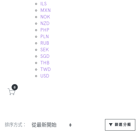
ILS
MXN
NOK
NZD
PHP
PLN
RUB
SEK
SGD
THB
TWD
USD
0
排序方式：
篩選分類