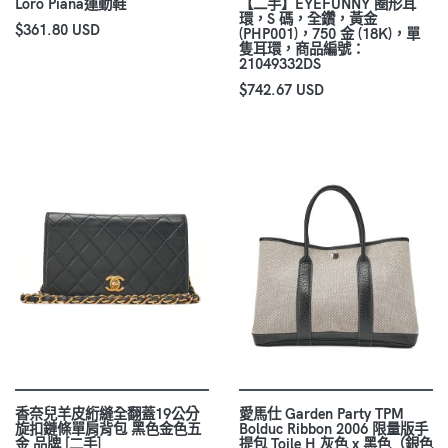
Loro Piana運動鞋
【二手】EYEFUNNY 圈形耳
環，S 碼，全鑽，黃金
$361.80 USD
(PHP001)，750 金 (18K)，單
隻耳環，商品編號：
21049332DS
$742.67 USD
香奈兒羊皮絎縫全翻蓋19公分
愛馬仕 Garden Party TPM
旋扣鏈條單肩背包 黑色金色五
Bolduc Ribbon 2006 限量版手
金 品牌 [二手]
提包 Toile H 灰色 x 黑色（銀色