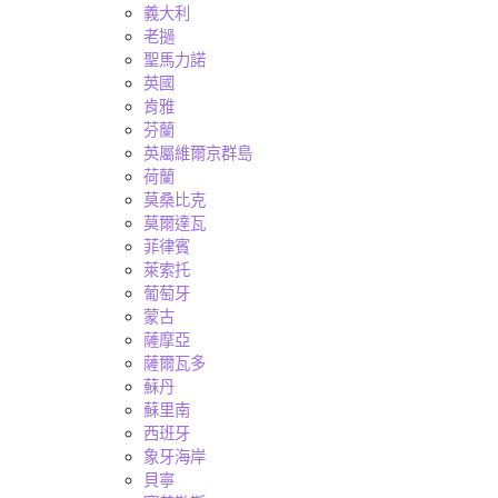
義大利
老撾
聖馬力諾
英國
肯雅
芬蘭
英屬維爾京群島
荷蘭
莫桑比克
莫爾達瓦
菲律賓
萊索托
葡萄牙
蒙古
薩摩亞
薩爾瓦多
蘇丹
蘇里南
西班牙
象牙海岸
貝寧