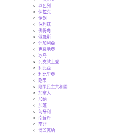
以色列
伊拉克
伊朗
伯利茲
佛得角
俄羅斯
保加利亞
克羅地亞
冰島
列支敦士登
利比亞
利比里亞
剛果
剛果民主共和國
加拿大
加納
加蓬
匈牙利
南蘇丹
南非
博茨瓦納