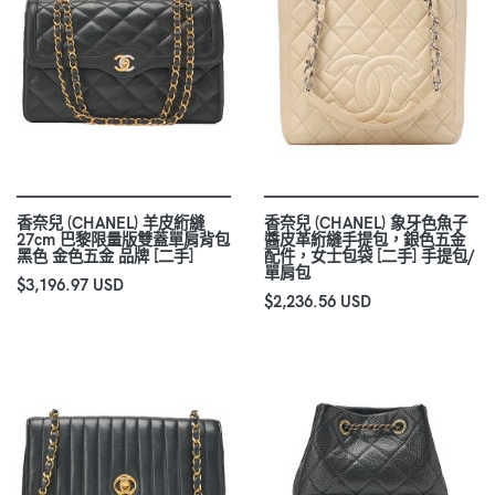
香奈兒 (CHANEL) 羊皮絎縫
香奈兒 (CHANEL) 象牙色魚子
27cm 巴黎限量版雙蓋單肩背包
醬皮革絎縫手提包，銀色五金
黑色 金色五金 品牌 [二手]
配件，女士包袋 [二手] 手提包/
單肩包
$3,196.97 USD
$2,236.56 USD