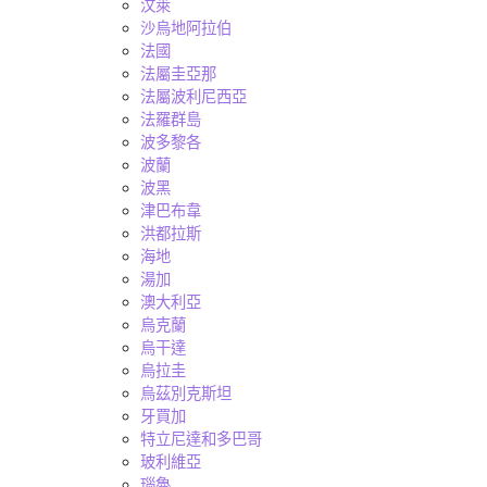
汶萊
沙烏地阿拉伯
法國
法屬圭亞那
法屬波利尼西亞
法羅群島
波多黎各
波蘭
波黑
津巴布韋
洪都拉斯
海地
湯加
澳大利亞
烏克蘭
烏干達
烏拉圭
烏茲別克斯坦
牙買加
特立尼達和多巴哥
玻利維亞
瑙魯