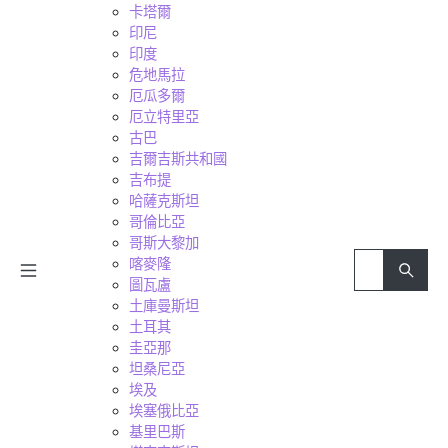
卡塔爾
印尼
印度
危地馬拉
厄瓜多爾
厄立特里亞
古巴
吉爾吉斯共和國
吉布提
哈薩克斯坦
哥倫比亞
哥斯大黎加
喀麥隆
圖瓦盧
土庫曼斯坦
土耳其
圭亞那
坦桑尼亞
埃及
埃塞俄比亞
基里巴斯