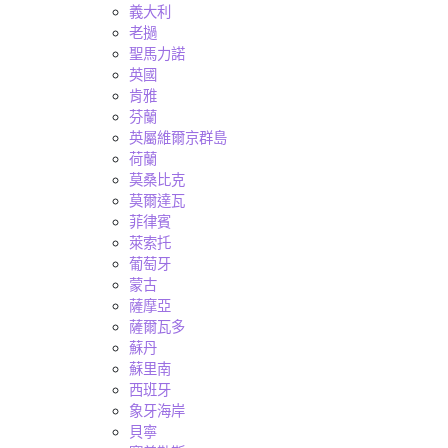
義大利
老撾
聖馬力諾
英國
肯雅
芬蘭
英屬維爾京群島
荷蘭
莫桑比克
莫爾達瓦
菲律賓
萊索托
葡萄牙
蒙古
薩摩亞
薩爾瓦多
蘇丹
蘇里南
西班牙
象牙海岸
貝寧