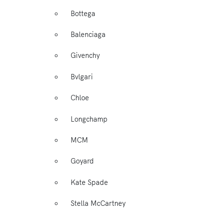
Bottega
Balenciaga
Givenchy
Bvlgari
Chloe
Longchamp
MCM
Goyard
Kate Spade
Stella McCartney