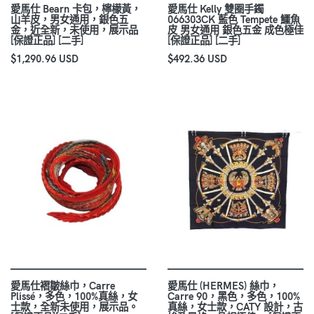
愛馬仕 Bearn 卡包，檸檬黃，
愛馬仕 Kelly 雙圈手鐲
山羊皮，男女通用，銀色五
066303CK 藍色 Tempete 鱷魚
金，近全新，未使用，展示品
皮 男女通用 銀色五金 成色極佳
[保證正品] [二手]
[保證正品] [二手]
$1,290.96 USD
$492.36 USD
愛馬仕褶皺絲巾，Carre
愛馬仕 (HERMES) 絲巾，
Plissé，多色，100%真絲，女
Carre 90，黑色，多色，100%
士款，全新未使用，展示品。
真絲，女士款，CATY 設計，古