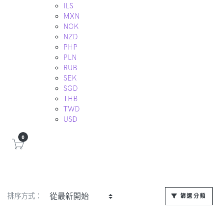
ILS
MXN
NOK
NZD
PHP
PLN
RUB
SEK
SGD
THB
TWD
USD
0
排序方式：
篩選分類