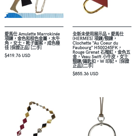
愛馬仕 Amulette Marrokinée
全新未使用展示品。愛馬仕
項鍊，金色和棕色金屬，水牛
(HERMES) 項鍊/頸鍊，
角，女士，靴子圖案，成色極
Clochette "Au Coeur du
佳 [保證正品] [二手]
Faubourg" H500245FK，
Rouge Grenat 石榴紅，金色五
$419.76 USD
金，Veau Swift 小牛皮，女士
頸鍊/鑰匙扣，W 印記。 [保證
正品][二手]
$855.36 USD