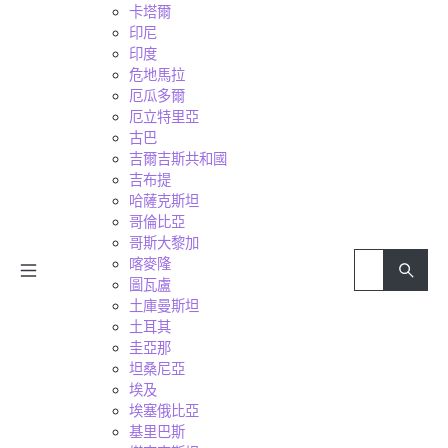
卡塔爾
印尼
印度
危地馬拉
厄瓜多爾
厄立特里亞
古巴
吉爾吉斯共和國
吉布提
哈薩克斯坦
哥倫比亞
哥斯大黎加
喀麥隆
圖瓦盧
土庫曼斯坦
土耳其
圭亞那
坦桑尼亞
埃及
埃塞俄比亞
基里巴斯