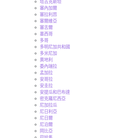
塔吉克斯坦
塞內加爾
塞拉利昂
塞爾維亞
塞舌爾
墨西哥
多哥
多明尼加共和國
多米尼加
奧地利
委內瑞拉
孟加拉
安哥拉
安圭拉
安提瓜和巴布達
密克羅尼西亞
尼加拉瓜
尼日利亞
尼日爾
尼泊爾
岡比亞
巴哈馬