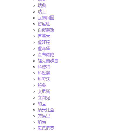
瑞典
瑞士
瓦努阿圖
留尼旺
白俄羅斯
百慕大
盧旺達
盧森堡
直布羅陀
福克蘭群島
科威特
科摩羅
科索沃
秘魯
突尼斯
立陶宛
約旦
納米比亞
索馬里
緬甸
羅馬尼亞