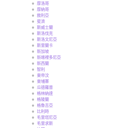
摩洛哥
摩納哥
敘利亞
斐濟
斯威士蘭
斯洛伐克
斯洛文尼亞
斯里蘭卡
新加坡
新喀裡多尼亞
新西蘭
智利
東帝汶
柬埔寨
瓜德羅普
格林納達
格陵蘭
格魯吉亞
比利時
毛里塔尼亞
毛里求斯