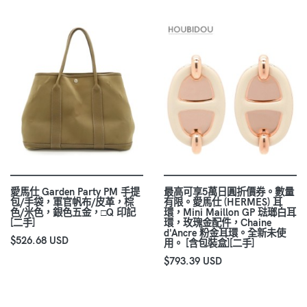
愛馬仕 Garden Party PM 手提
最高可享5萬日圓折價券。數量
包/手袋，軍官帆布/皮革，棕
有限。愛馬仕 (HERMES) 耳
色/米色，銀色五金，□Q 印記
環，Mini Maillon GP 琺瑯白耳
[二手]
環，玫瑰金配件，Chaine
d'Ancre 粉金耳環。全新未使
$526.68 USD
用。 [含包裝盒][二手]
$793.39 USD