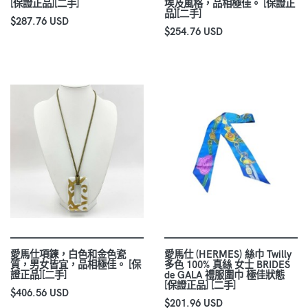
[保證正品][二手]
埃及風格，品相極佳。 [保證正
品][二手]
$287.76 USD
$254.76 USD
愛馬仕項鍊，白色和金色瓷
愛馬仕 (HERMES) 絲巾 Twilly
質，男女皆宜，品相極佳。 [保
多色 100% 真絲 女士 BRIDES
證正品][二手]
de GALA 禮服圍巾 極佳狀態
[保證正品] [二手]
$406.56 USD
$201.96 USD