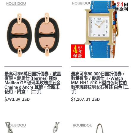
最高可享5萬日圓折價券。數量
最高可享50,000日圓折價券，
有限。愛馬仕 (Hermes) 迷你
數量有限 / 愛馬仕 H-Watch
Maillon GP 琺瑯黑玫瑰金五金
MM HH1.510 H型白色阿拉伯
Chaine d'Ancre 耳環，全新未
數字璣鏤紋男女石英錶 白色 [二
使用，附盒。 [二手]
手]
$793.39 USD
$1,307.31 USD