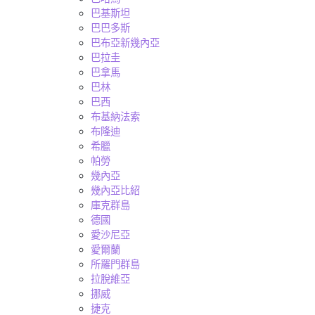
巴基斯坦
巴巴多斯
巴布亞新幾內亞
巴拉圭
巴拿馬
巴林
巴西
布基納法索
布隆迪
希臘
帕勞
幾內亞
幾內亞比紹
庫克群島
德國
愛沙尼亞
愛爾蘭
所羅門群島
拉脫維亞
挪威
捷克