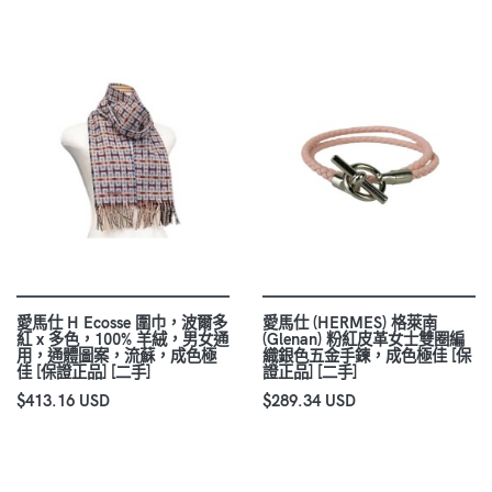
愛馬仕 H Ecosse 圍巾，波爾多
愛馬仕 (HERMES) 格萊南
紅 x 多色，100% 羊絨，男女通
(Glenan) 粉紅皮革女士雙圈編
用，通體圖案，流蘇，成色極
織銀色五金手鍊，成色極佳 [保
佳 [保證正品] [二手]
證正品] [二手]
$413.16 USD
$289.34 USD