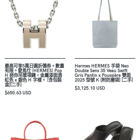
最高可享5萬日圓折價券。數量
Hermes HERMES 手袋 Neo
有限。愛馬仕 (HERMES) Pop
Double Sens 35 Veau Swift
H 迷你吊墜項鍊，金屬漆面酒
Gris Pantin x Poussière 雙面
紅色 x 銀色 H 字樣。 [含包裝
2025 型號 K [附防塵袋] [二手]
盒][二手]
$3,125.10 USD
$650.63 USD