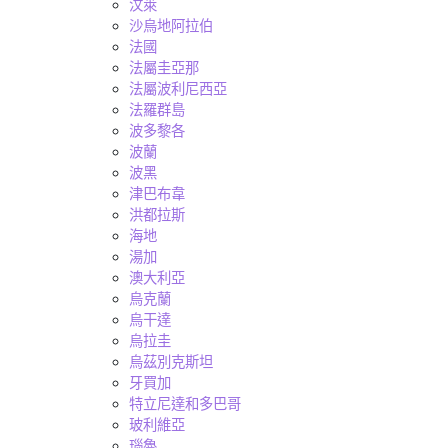
汶萊
沙烏地阿拉伯
法國
法屬圭亞那
法屬波利尼西亞
法羅群島
波多黎各
波蘭
波黑
津巴布韋
洪都拉斯
海地
湯加
澳大利亞
烏克蘭
烏干達
烏拉圭
烏茲別克斯坦
牙買加
特立尼達和多巴哥
玻利維亞
瑙魯