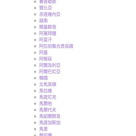
賽普勒斯
贊比亞
赤道幾內亞
越南
開曼群島
阿塞拜疆
阿富汗
阿拉伯聯合酋長國
阿曼
阿根廷
阿爾及利亞
阿爾巴尼亞
韓國
北馬其頓
馬拉維
馬提尼克
馬爾他
馬爾代夫
馬紹爾群島
馬達加斯加
馬里
黎巴嫩