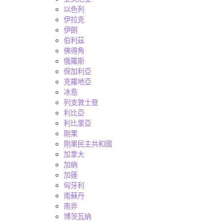
以色列
伊拉克
伊朗
伯利茲
佛得角
俄羅斯
保加利亞
克羅地亞
冰島
列支敦士登
利比亞
利比里亞
剛果
剛果民主共和國
加拿大
加納
加蓬
匈牙利
南蘇丹
南非
博茨瓦納