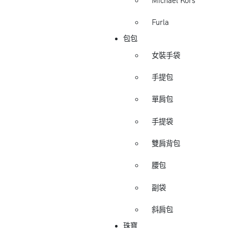
Michael Kors
Furla
包包
女裝手袋
手提包
單肩包
手提袋
雙肩背包
腰包
副袋
斜肩包
珠寶