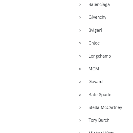
Balenciaga
Givenchy
Bvlgari
Chloe
Longchamp
MCM
Goyard
Kate Spade
Stella McCartney
Tory Burch