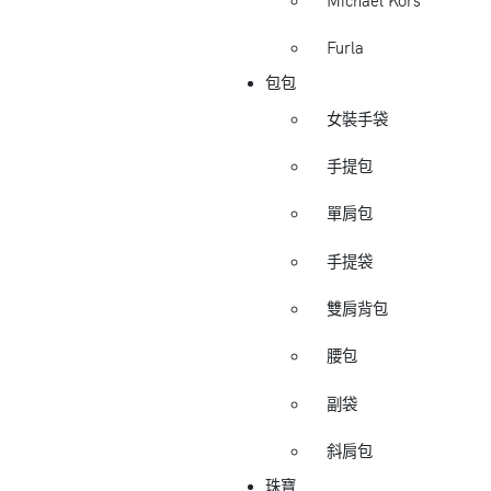
Michael Kors
Furla
包包
女裝手袋
手提包
單肩包
手提袋
雙肩背包
腰包
副袋
斜肩包
珠寶