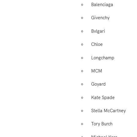
Balenciaga
Givenchy
Bvlgari
Chloe
Longchamp
MCM
Goyard
Kate Spade
Stella McCartney
Tory Burch