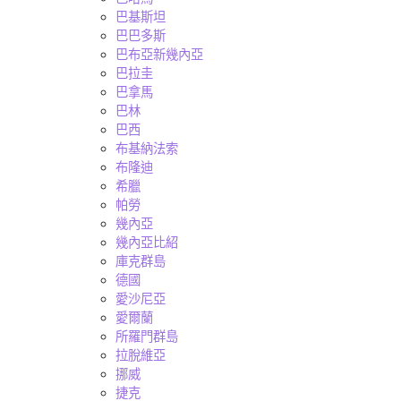
巴基斯坦
巴巴多斯
巴布亞新幾內亞
巴拉圭
巴拿馬
巴林
巴西
布基納法索
布隆迪
希臘
帕勞
幾內亞
幾內亞比紹
庫克群島
德國
愛沙尼亞
愛爾蘭
所羅門群島
拉脫維亞
挪威
捷克