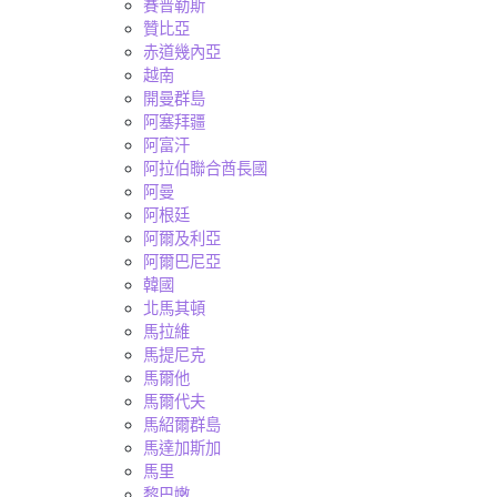
賽普勒斯
贊比亞
赤道幾內亞
越南
開曼群島
阿塞拜疆
阿富汗
阿拉伯聯合酋長國
阿曼
阿根廷
阿爾及利亞
阿爾巴尼亞
韓國
北馬其頓
馬拉維
馬提尼克
馬爾他
馬爾代夫
馬紹爾群島
馬達加斯加
馬里
黎巴嫩