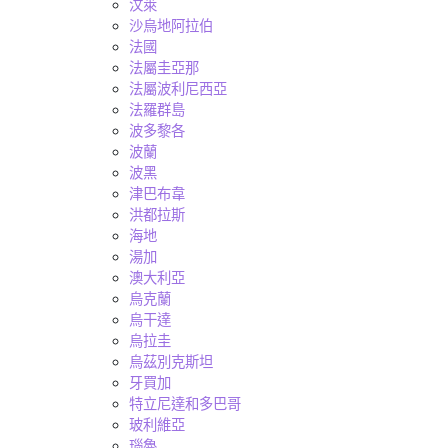
汶萊
沙烏地阿拉伯
法國
法屬圭亞那
法屬波利尼西亞
法羅群島
波多黎各
波蘭
波黑
津巴布韋
洪都拉斯
海地
湯加
澳大利亞
烏克蘭
烏干達
烏拉圭
烏茲別克斯坦
牙買加
特立尼達和多巴哥
玻利維亞
瑙魯