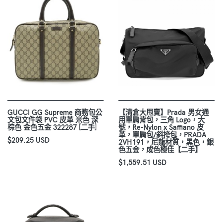
GUCCI GG Supreme 商務包公
【清倉大甩賣】Prada 男女通
文包文件袋 PVC 皮革 米色 深
用單肩背包，三角 Logo，大
棕色 金色五金 322287 [二手]
號，Re-Nylon x Saffiano 皮
革，單肩包/斜挎包，PRADA
$209.25 USD
2VH191，尼龍材質，黑色，銀
色五金，成色極佳【二手】
$1,559.51 USD