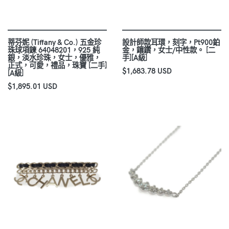
蒂芬妮 (Tiffany & Co.) 五金珍
設計師款耳環，刻字，Pt900鉑
珠球項鍊 64048201，925 純
金，鑲鑽，女士/中性款。 [二
銀，淡水珍珠，女士，優雅，
手][A級]
正式，可愛，禮品，珠寶 [二手]
$1,683.78 USD
[A級]
$1,895.01 USD