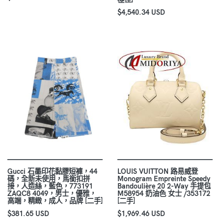
$4,540.34 USD
Gucci 石墨印花黏膠短褲，44
LOUIS VUITTON 路易威登
碼，全新未使用，馬銜扣拼
Monogram Empreinte Speedy
接，人造絲，藍色，773191
Bandoulière 20 2-Way 手提包
ZAQC8 4049，男士，優雅，
M58954 奶油色 女士 /353172
高端，精緻，成人，品牌 [二手]
[二手]
$381.65 USD
$1,969.46 USD