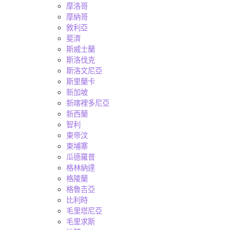
摩洛哥
摩納哥
敘利亞
斐濟
斯威士蘭
斯洛伐克
斯洛文尼亞
斯里蘭卡
新加坡
新喀裡多尼亞
新西蘭
智利
東帝汶
柬埔寨
瓜德羅普
格林納達
格陵蘭
格魯吉亞
比利時
毛里塔尼亞
毛里求斯