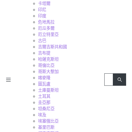
卡塔爾
印尼
印度
危地馬拉
厄瓜多爾
厄立特里亞
古巴
吉爾吉斯共和國
吉布提
哈薩克斯坦
哥倫比亞
哥斯大黎加
喀麥隆
圖瓦盧
土庫曼斯坦
土耳其
圭亞那
坦桑尼亞
埃及
埃塞俄比亞
基里巴斯