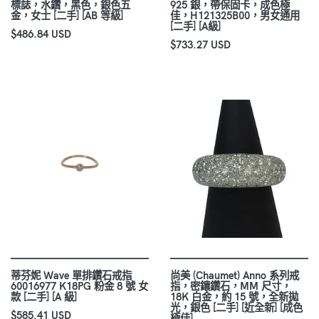
標誌，水鑽，黑色，銀色五
925 銀，帶保固卡，成色極
金，女士 [二手] [AB 等級]
佳，H121325B00，男女通用
[二手] [A級]
$486.84 USD
$733.27 USD
蒂芬妮 Wave 單排鑽石戒指
尚美 (Chaumet) Anno 系列戒
60016977 K18PG 粉金 8 號 女
指，密鑲鑽石，MM 尺寸，
款 [二手] [A 級]
18K 白金，約 15 號，全新拋
光，銀色 [二手] [近全新] [成色
$585.41 USD
極佳]