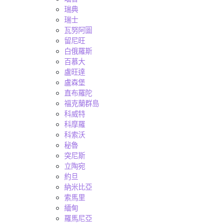
瑞典
瑞士
瓦努阿圖
留尼旺
白俄羅斯
百慕大
盧旺達
盧森堡
直布羅陀
福克蘭群島
科威特
科摩羅
科索沃
秘魯
突尼斯
立陶宛
約旦
納米比亞
索馬里
緬甸
羅馬尼亞