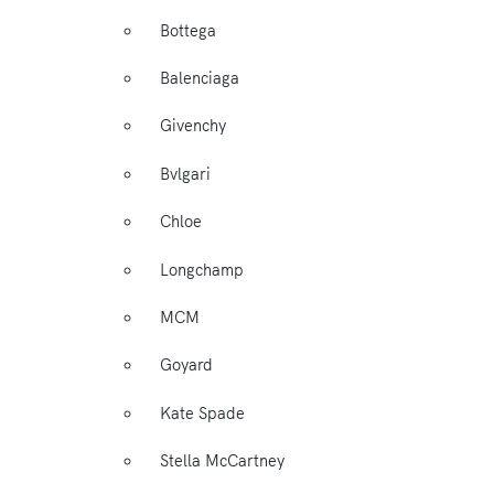
Bottega
Balenciaga
Givenchy
Bvlgari
Chloe
Longchamp
MCM
Goyard
Kate Spade
Stella McCartney