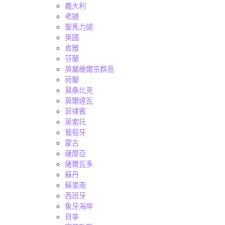
義大利
老撾
聖馬力諾
英國
肯雅
芬蘭
英屬維爾京群島
荷蘭
莫桑比克
莫爾達瓦
菲律賓
萊索托
葡萄牙
蒙古
薩摩亞
薩爾瓦多
蘇丹
蘇里南
西班牙
象牙海岸
貝寧