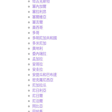
塔吉克斯坦
塞內加爾
塞拉利昂
塞爾維亞
塞舌爾
墨西哥
多哥
多明尼加共和國
多米尼加
奧地利
委內瑞拉
孟加拉
安哥拉
安圭拉
安提瓜和巴布達
密克羅尼西亞
尼加拉瓜
尼日利亞
尼日爾
尼泊爾
岡比亞
巴哈馬