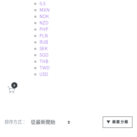
ILS
MXN
NOK
NZD
PHP
PLN
RUB
SEK
SGD
THB
TWD
USD
0
排序方式：
篩選分類