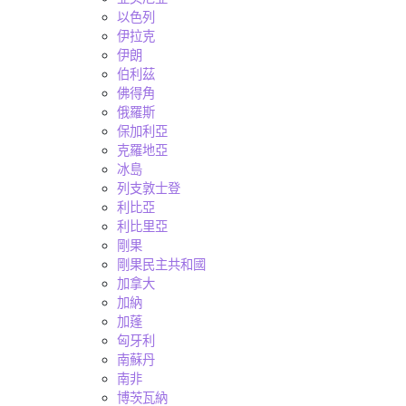
以色列
伊拉克
伊朗
伯利茲
佛得角
俄羅斯
保加利亞
克羅地亞
冰島
列支敦士登
利比亞
利比里亞
剛果
剛果民主共和國
加拿大
加納
加蓬
匈牙利
南蘇丹
南非
博茨瓦納