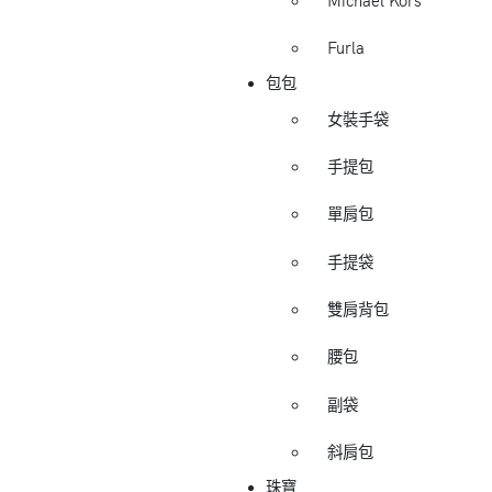
Michael Kors
Furla
包包
女裝手袋
手提包
單肩包
手提袋
雙肩背包
腰包
副袋
斜肩包
珠寶