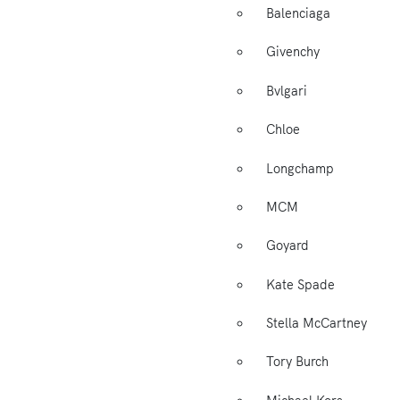
Balenciaga
Givenchy
Bvlgari
Chloe
Longchamp
MCM
Goyard
Kate Spade
Stella McCartney
Tory Burch