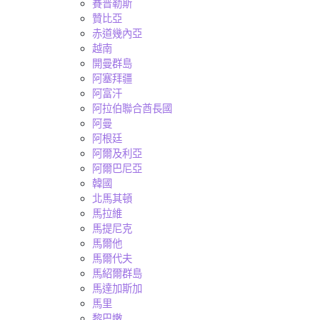
賽普勒斯
贊比亞
赤道幾內亞
越南
開曼群島
阿塞拜疆
阿富汗
阿拉伯聯合酋長國
阿曼
阿根廷
阿爾及利亞
阿爾巴尼亞
韓國
北馬其頓
馬拉維
馬提尼克
馬爾他
馬爾代夫
馬紹爾群島
馬達加斯加
馬里
黎巴嫩