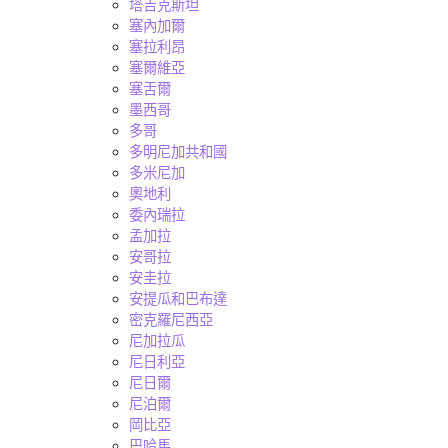
塔吉克斯坦
塞內加爾
塞拉利昂
塞爾維亞
塞舌爾
墨西哥
多哥
多明尼加共和國
多米尼加
奧地利
委內瑞拉
孟加拉
安哥拉
安圭拉
安提瓜和巴布達
密克羅尼西亞
尼加拉瓜
尼日利亞
尼日爾
尼泊爾
岡比亞
巴哈馬