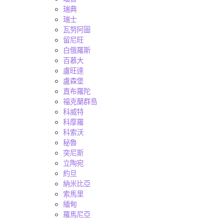
瑞典
瑞士
瓦努阿圖
留尼旺
白俄羅斯
百慕大
盧旺達
盧森堡
直布羅陀
福克蘭群島
科威特
科摩羅
科索沃
秘魯
突尼斯
立陶宛
約旦
納米比亞
索馬里
緬甸
羅馬尼亞