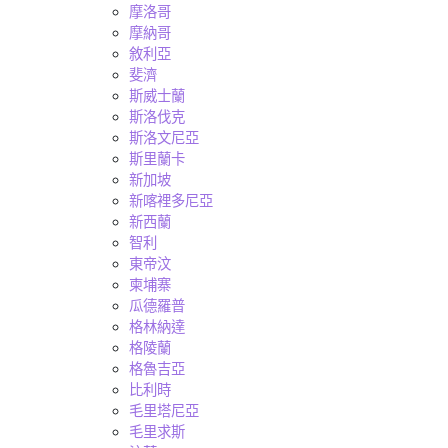
摩洛哥
摩納哥
敘利亞
斐濟
斯威士蘭
斯洛伐克
斯洛文尼亞
斯里蘭卡
新加坡
新喀裡多尼亞
新西蘭
智利
東帝汶
柬埔寨
瓜德羅普
格林納達
格陵蘭
格魯吉亞
比利時
毛里塔尼亞
毛里求斯