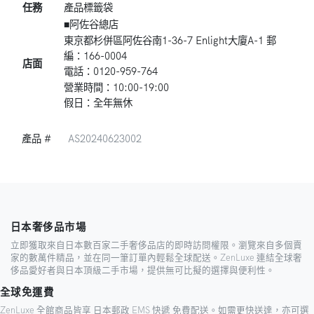
任務
產品標籤袋
■阿佐谷總店
東京都杉併區阿佐谷南1-36-7 Enlight大廈A-1 郵
編：166-0004
店面
電話：0120-959-764
營業時間：10:00-19:00
假日：全年無休
產品 #
AS20240623002
日本奢侈品市場
立即獲取來自日本數百家二手奢侈品店的即時訪問權限。瀏覽來自多個賣
家的數萬件精品，並在同一筆訂單內輕鬆全球配送。ZenLuxe 連結全球奢
侈品愛好者與日本頂級二手市場，提供無可比擬的選擇與便利性。
全球免運費
ZenLuxe 全館商品皆享 日本郵政 EMS 快遞 免費配送。如需更快送達，亦可選