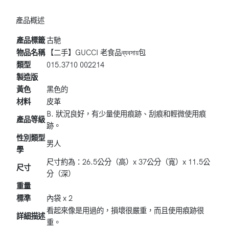
產品概述
產品標籤
古馳
物品名稱
【二手】GUCCI 老食品ব্যবসায়包
類型
015.3710 002214
製造版
黃色
黑色的
材料
皮革
B. 狀況良好，有少量使用痕跡、刮痕和輕微使用痕
產品等級
跡。
性別類型
男人
學
尺寸約為：26.5公分（高）x 37公分（寬）x 11.5公
尺寸
分（深）
重量
標準
內袋 x 2
看起來像是用過的，損壞很嚴重，而且使用痕跡很
詳細描述
重。