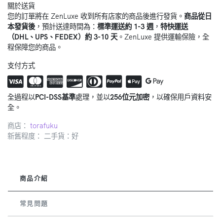
關於送貨
您的訂單將在 ZenLuxe 收到所有店家的商品後進行發貨。
商品從日
本發貨後
，預計送達時間為：
標準運送約 1-3 週
，
特快運送
（DHL、UPS、FEDEX）約 3-10 天
。ZenLuxe 提供運輸保險，全
程保障您的商品。
支付方式
全過程以
PCI-DSS基準
處理，並以
256位元加密
，以確保用戶資料安
全。
商店：
torafuku
新舊程度： 二手貨：好
商品介紹
常見問題