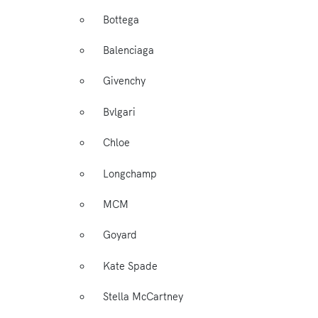
Bottega
Balenciaga
Givenchy
Bvlgari
Chloe
Longchamp
MCM
Goyard
Kate Spade
Stella McCartney