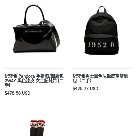
紀梵希 Pandora 手提包/單肩包
紀梵希男士黑色尼龍皮革雙肩
2WAY 黑色漆皮 女士紀梵希 [二
包（二手）
手]
$425.77 USD
$478.58 USD