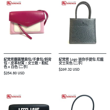
紀梵希翻蓋雙肩包/手拿包/斜背
紀梵希 Logo 迷你手提包 尼龍
包，皮革材質，女士款，粉紅
女士灰色 [二手]
色 x 白色 [二手]
$269.32 USD
$254.80 USD