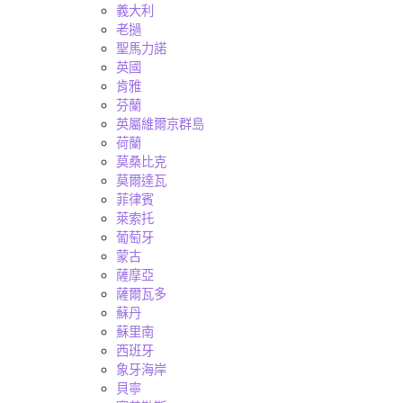
義大利
老撾
聖馬力諾
英國
肯雅
芬蘭
英屬維爾京群島
荷蘭
莫桑比克
莫爾達瓦
菲律賓
萊索托
葡萄牙
蒙古
薩摩亞
薩爾瓦多
蘇丹
蘇里南
西班牙
象牙海岸
貝寧