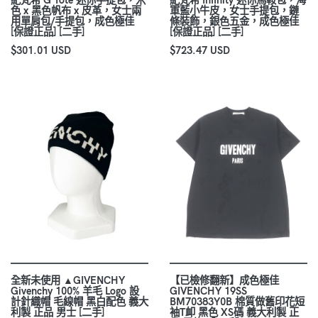
色 x 黑色帆布 x 皮革，女士兩
軍藍小牛皮，女士手提包，鏈
用單肩包/手提包，成色極佳
條裝飾，銀色五金，成色極佳
[保證正品] [二手]
[保證正品] [二手]
$301.01 USD
$723.47 USD
全新未使用 ▲GIVENCHY
【已檢修翻新】成色極佳
Givenchy 100% 羊毛 Logo 設
GIVENCHY 19SS
計針織帽 毛線帽 黑白配色 義大
BM70383Y0B 棉質做舊印花短
利製 正品 男士 [二手]
袖T卹 黑色 XS碼 義大利製 正