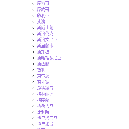
摩洛哥
摩納哥
敘利亞
斐濟
斯威士蘭
斯洛伐克
斯洛文尼亞
斯里蘭卡
新加坡
新喀裡多尼亞
新西蘭
智利
東帝汶
柬埔寨
瓜德羅普
格林納達
格陵蘭
格魯吉亞
比利時
毛里塔尼亞
毛里求斯