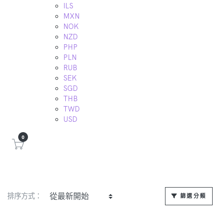
ILS
MXN
NOK
NZD
PHP
PLN
RUB
SEK
SGD
THB
TWD
USD
0
排序方式：
篩選分類