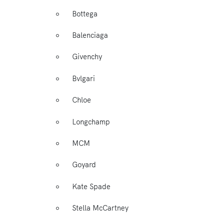
Bottega
Balenciaga
Givenchy
Bvlgari
Chloe
Longchamp
MCM
Goyard
Kate Spade
Stella McCartney