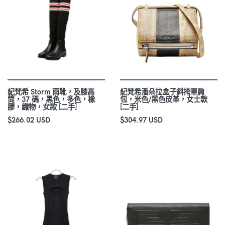
紀梵希 Storm 雨靴，及膝高
紀梵希潘朵拉盒子斜挎單肩
筒，37 碼，黑色，多色，橡
包，米色/黑色皮革，女士款
膠，織物，女款 [二手]
[二手]
$266.02 USD
$304.97 USD