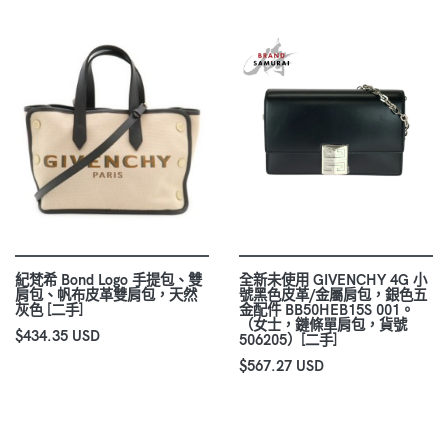
紀梵希 Bond Logo 手提包、雙
全新未使用 GIVENCHY 4G 小
肩包、帆布皮革雙肩包，天然
號黑色皮革/金屬肩包，銀色五
灰色 [二手]
金配件 BB50HEB15S 001。
（女士，鏈條單肩包，貨號
$434.35 USD
506205）[二手]
$567.27 USD