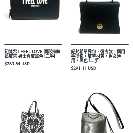
紀梵希 I FEEL LOVE 圓形拉鍊
紀梵希單肩包，復古款，兩用
長皮夾 男士真皮黑色 [二手]
手提包，皮革材質，男女通
用，黑色 [二手]
$283.84 USD
$291.11 USD