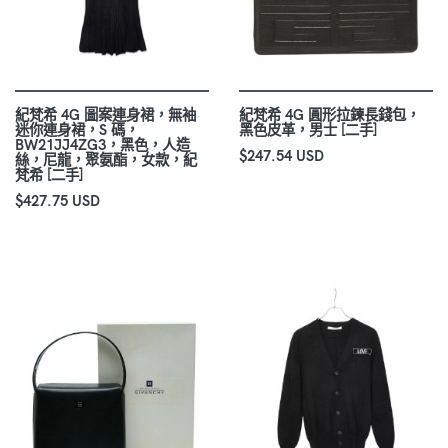
紀梵希 4G 圖案連身裙，無袖
紀梵希 4G 圓形拉鍊長錢包，
迷你連身裙，S 碼，
黑色皮革，男士 [二手]
BW21JJ4ZG3，黑色，人造
$247.54 USD
絲，尼龍，聚氨酯，女款，紀
梵希 [二手]
$427.75 USD