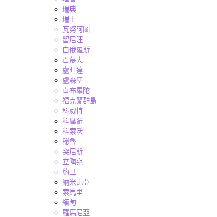
瑞典
瑞士
瓦努阿圖
留尼旺
白俄羅斯
百慕大
盧旺達
盧森堡
直布羅陀
福克蘭群島
科威特
科摩羅
科索沃
秘魯
突尼斯
立陶宛
約旦
納米比亞
索馬里
緬甸
羅馬尼亞