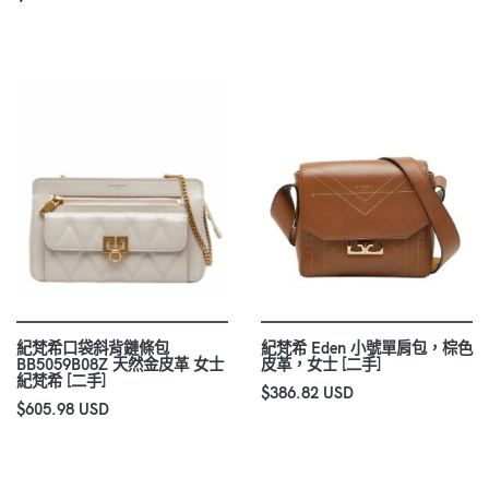
紀梵希口袋斜背鏈條包
紀梵希 Eden 小號單肩包，棕色
BB5059B08Z 天然金皮革 女士
皮革，女士 [二手]
紀梵希 [二手]
$386.82 USD
$605.98 USD