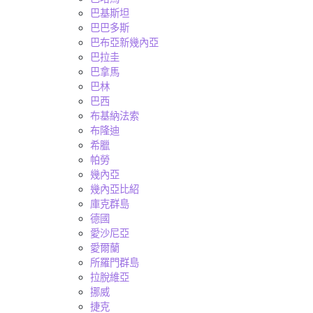
巴基斯坦
巴巴多斯
巴布亞新幾內亞
巴拉圭
巴拿馬
巴林
巴西
布基納法索
布隆迪
希臘
帕勞
幾內亞
幾內亞比紹
庫克群島
德國
愛沙尼亞
愛爾蘭
所羅門群島
拉脫維亞
挪威
捷克