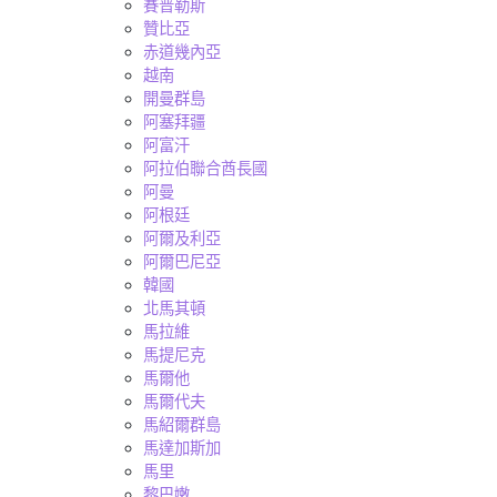
賽普勒斯
贊比亞
赤道幾內亞
越南
開曼群島
阿塞拜疆
阿富汗
阿拉伯聯合酋長國
阿曼
阿根廷
阿爾及利亞
阿爾巴尼亞
韓國
北馬其頓
馬拉維
馬提尼克
馬爾他
馬爾代夫
馬紹爾群島
馬達加斯加
馬里
黎巴嫩