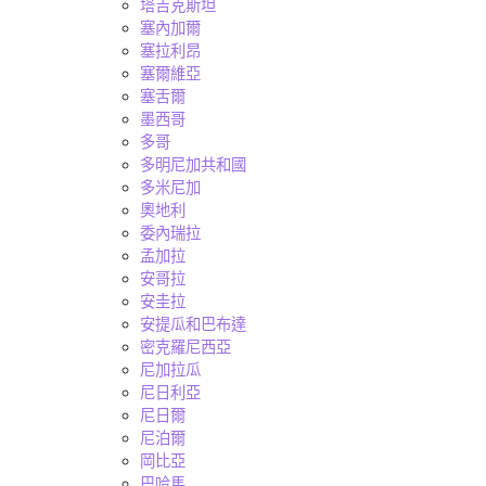
塔吉克斯坦
塞內加爾
塞拉利昂
塞爾維亞
塞舌爾
墨西哥
多哥
多明尼加共和國
多米尼加
奧地利
委內瑞拉
孟加拉
安哥拉
安圭拉
安提瓜和巴布達
密克羅尼西亞
尼加拉瓜
尼日利亞
尼日爾
尼泊爾
岡比亞
巴哈馬