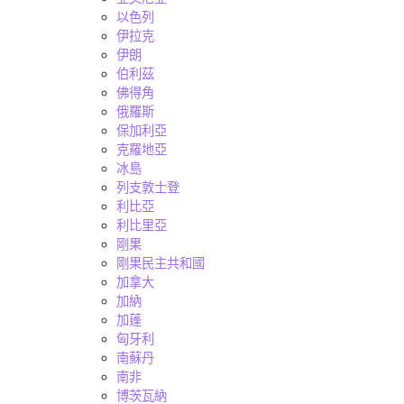
以色列
伊拉克
伊朗
伯利茲
佛得角
俄羅斯
保加利亞
克羅地亞
冰島
列支敦士登
利比亞
利比里亞
剛果
剛果民主共和國
加拿大
加納
加蓬
匈牙利
南蘇丹
南非
博茨瓦納