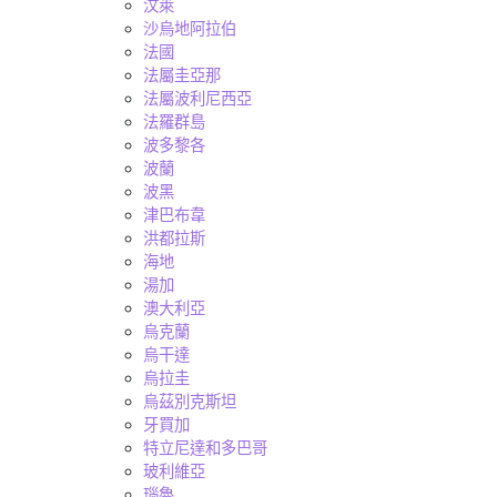
汶萊
沙烏地阿拉伯
法國
法屬圭亞那
法屬波利尼西亞
法羅群島
波多黎各
波蘭
波黑
津巴布韋
洪都拉斯
海地
湯加
澳大利亞
烏克蘭
烏干達
烏拉圭
烏茲別克斯坦
牙買加
特立尼達和多巴哥
玻利維亞
瑙魯