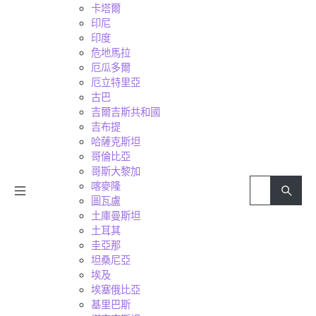
卡塔爾
印尼
印度
危地馬拉
厄瓜多爾
厄立特里亞
古巴
吉爾吉斯共和國
吉布提
哈薩克斯坦
哥倫比亞
哥斯大黎加
喀麥隆
圖瓦盧
土庫曼斯坦
土耳其
圭亞那
坦桑尼亞
埃及
埃塞俄比亞
基里巴斯