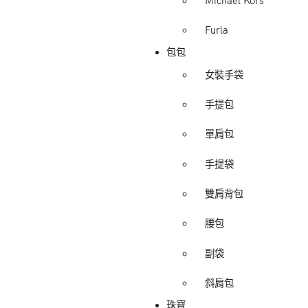
Michael Kors
Furla
包包
女裝手袋
手提包
單肩包
手提袋
雙肩背包
腰包
副袋
斜肩包
珠寶