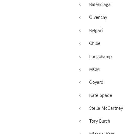
Balenciaga
Givenchy
Bvlgari
Chloe
Longchamp
MCM
Goyard
Kate Spade
Stella McCartney
Tory Burch