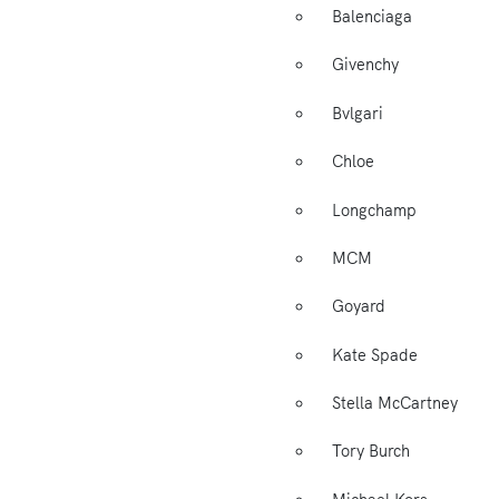
Balenciaga
Givenchy
Bvlgari
Chloe
Longchamp
MCM
Goyard
Kate Spade
Stella McCartney
Tory Burch