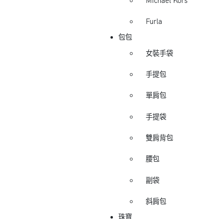
Michael Kors
Furla
包包
女裝手袋
手提包
單肩包
手提袋
雙肩背包
腰包
副袋
斜肩包
珠寶