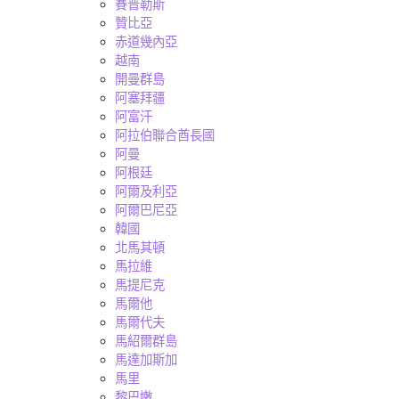
賽普勒斯
贊比亞
赤道幾內亞
越南
開曼群島
阿塞拜疆
阿富汗
阿拉伯聯合酋長國
阿曼
阿根廷
阿爾及利亞
阿爾巴尼亞
韓國
北馬其頓
馬拉維
馬提尼克
馬爾他
馬爾代夫
馬紹爾群島
馬達加斯加
馬里
黎巴嫩