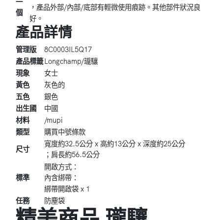
一
，產品外部/內部/底部有輕微使用痕跡。其他部件狀況良
個
好。
產品
詳情
管理版
8C0003IL5Q17
產品標籤
Longchamp/瓏驤
現象
女士
黃色
灰色的
五色
銀色
出生國
中國
材料
/mupi
類型
購買中號條款
寬度約32.5公分 x 高約13公分 x 深度約25公分
尺寸
；肩長約56.5公分
開啟方式：
標準
內含綁帶：
綁帶開啟袋 x 1
任務
防塵袋
精美商品 瓏驤