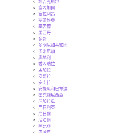
塔吉克斯坦
塞內加爾
塞拉利昂
塞爾維亞
塞舌爾
墨西哥
多哥
多明尼加共和國
多米尼加
奧地利
委內瑞拉
孟加拉
安哥拉
安圭拉
安提瓜和巴布達
密克羅尼西亞
尼加拉瓜
尼日利亞
尼日爾
尼泊爾
岡比亞
巴哈馬