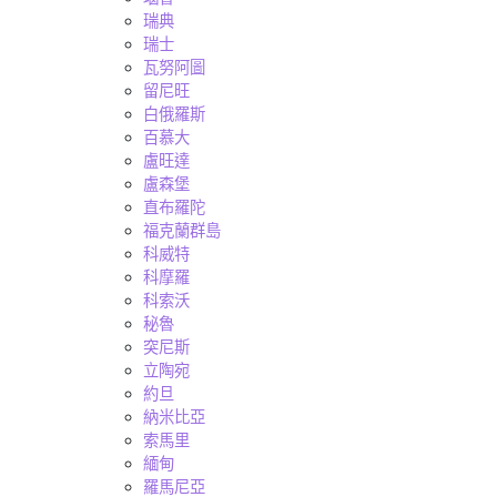
瑞典
瑞士
瓦努阿圖
留尼旺
白俄羅斯
百慕大
盧旺達
盧森堡
直布羅陀
福克蘭群島
科威特
科摩羅
科索沃
秘魯
突尼斯
立陶宛
約旦
納米比亞
索馬里
緬甸
羅馬尼亞