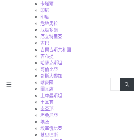
卡塔爾
印尼
印度
危地馬拉
厄瓜多爾
厄立特里亞
古巴
吉爾吉斯共和國
吉布提
哈薩克斯坦
哥倫比亞
哥斯大黎加
喀麥隆
圖瓦盧
土庫曼斯坦
土耳其
圭亞那
坦桑尼亞
埃及
埃塞俄比亞
基里巴斯