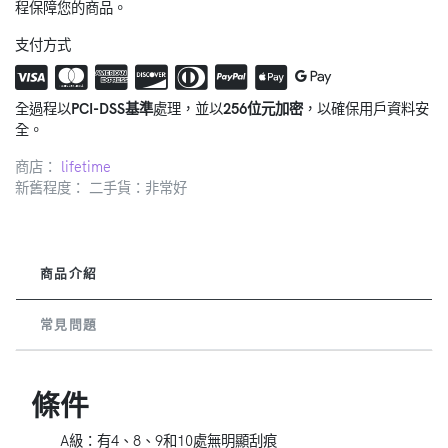
程保障您的商品。
支付方式
全過程以
PCI-DSS基準
處理，並以
256位元加密
，以確保用戶資料安
全。
商店：
lifetime
新舊程度： 二手貨：非常好
商品介紹
常見問題
條件
A級：有4、8、9和10處無明顯刮痕