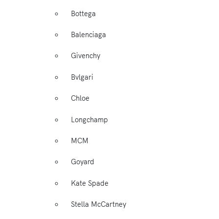
Bottega
Balenciaga
Givenchy
Bvlgari
Chloe
Longchamp
MCM
Goyard
Kate Spade
Stella McCartney