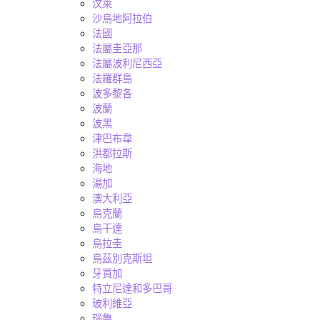
汶萊
沙烏地阿拉伯
法國
法屬圭亞那
法屬波利尼西亞
法羅群島
波多黎各
波蘭
波黑
津巴布韋
洪都拉斯
海地
湯加
澳大利亞
烏克蘭
烏干達
烏拉圭
烏茲別克斯坦
牙買加
特立尼達和多巴哥
玻利維亞
瑙魯