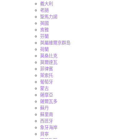
義大利
老撾
聖馬力諾
英國
肯雅
芬蘭
英屬維爾京群島
荷蘭
莫桑比克
莫爾達瓦
菲律賓
萊索托
葡萄牙
蒙古
薩摩亞
薩爾瓦多
蘇丹
蘇里南
西班牙
象牙海岸
貝寧