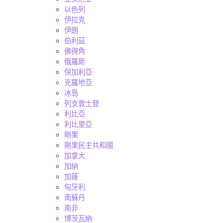
以色列
伊拉克
伊朗
伯利茲
佛得角
俄羅斯
保加利亞
克羅地亞
冰島
列支敦士登
利比亞
利比里亞
剛果
剛果民主共和國
加拿大
加納
加蓬
匈牙利
南蘇丹
南非
博茨瓦納