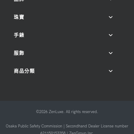
珠寶
手錶
服飾
商品分類
©2026 ZenLuxe. All rights reserved.
Osaka Public Safety Commission | Secondhand Dealer License number
621150153358 | ZenGroup Inc.