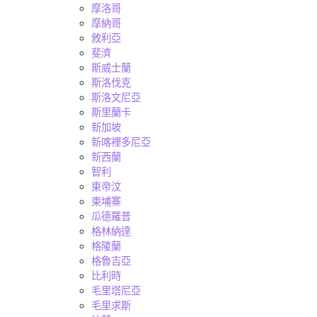
摩洛哥
摩納哥
敘利亞
斐濟
斯威士蘭
斯洛伐克
斯洛文尼亞
斯里蘭卡
新加坡
新喀裡多尼亞
新西蘭
智利
東帝汶
柬埔寨
瓜德羅普
格林納達
格陵蘭
格魯吉亞
比利時
毛里塔尼亞
毛里求斯