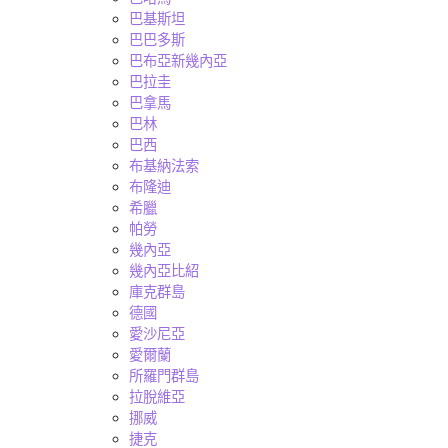
巴基斯坦
巴巴多斯
巴布亞新幾內亞
巴拉圭
巴拿馬
巴林
巴西
布基納法索
布隆迪
希臘
帕勞
幾內亞
幾內亞比紹
庫克群島
德國
愛沙尼亞
愛爾蘭
所羅門群島
拉脫維亞
挪威
捷克