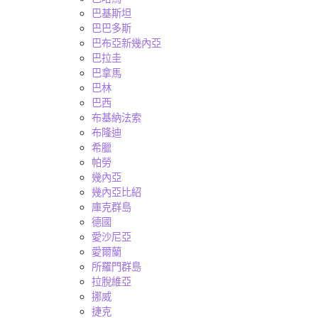
巴基斯坦
巴巴多斯
巴布亞新幾內亞
巴拉圭
巴拿馬
巴林
巴西
布基納法索
布隆迪
希臘
帕勞
幾內亞
幾內亞比紹
庫克群島
德國
愛沙尼亞
愛爾蘭
所羅門群島
拉脫維亞
挪威
捷克