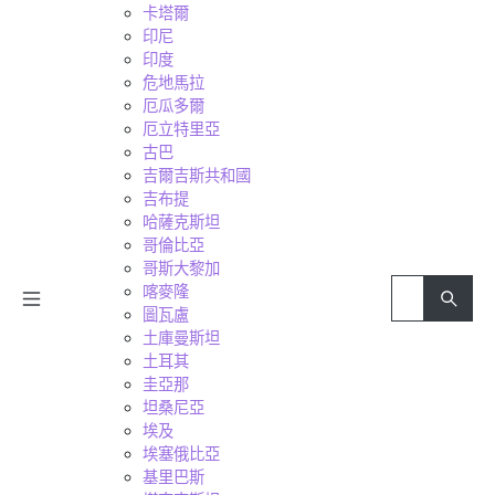
卡塔爾
印尼
印度
危地馬拉
厄瓜多爾
厄立特里亞
古巴
吉爾吉斯共和國
吉布提
哈薩克斯坦
哥倫比亞
哥斯大黎加
喀麥隆
圖瓦盧
土庫曼斯坦
土耳其
圭亞那
坦桑尼亞
埃及
埃塞俄比亞
基里巴斯