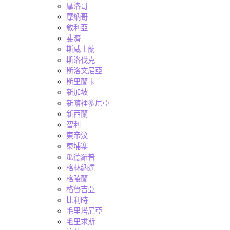
摩洛哥
摩納哥
敘利亞
斐濟
斯威士蘭
斯洛伐克
斯洛文尼亞
斯里蘭卡
新加坡
新喀裡多尼亞
新西蘭
智利
東帝汶
柬埔寨
瓜德羅普
格林納達
格陵蘭
格魯吉亞
比利時
毛里塔尼亞
毛里求斯