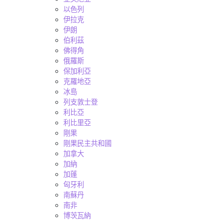
以色列
伊拉克
伊朗
伯利茲
佛得角
俄羅斯
保加利亞
克羅地亞
冰島
列支敦士登
利比亞
利比里亞
剛果
剛果民主共和國
加拿大
加納
加蓬
匈牙利
南蘇丹
南非
博茨瓦納