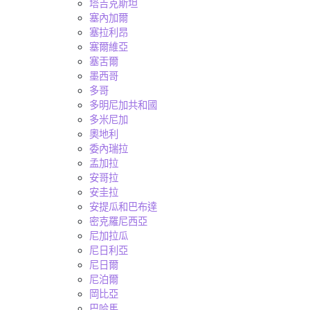
塔吉克斯坦
塞內加爾
塞拉利昂
塞爾維亞
塞舌爾
墨西哥
多哥
多明尼加共和國
多米尼加
奧地利
委內瑞拉
孟加拉
安哥拉
安圭拉
安提瓜和巴布達
密克羅尼西亞
尼加拉瓜
尼日利亞
尼日爾
尼泊爾
岡比亞
巴哈馬