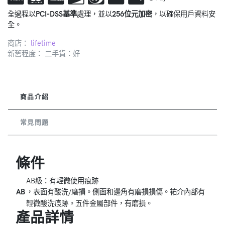
全過程以
PCI-DSS基準
處理，並以
256位元加密
，以確保用戶資料安
全。
商店：
lifetime
新舊程度： 二手貨：好
商品介紹
常見問題
條件
AB級：有輕微使用痕跡
AB
，表面有酸洗/磨損。側面和邊角有磨損損傷。祐介內部有
輕微酸洗痕跡。五件金屬部件，有磨損。
產品
詳情