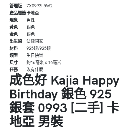
管理版
7X0993II5W2
產品標籤
卡地亞
現象
男性
黃色
銀色
金色
銀色
出生國
法律國家
材料
925銀/925銀
類型
生日快樂
尺寸
約16毫米 x 16毫米
任務
沒有什麼
成色好 Kajia Happy
Birthday 銀色 925
銀套 0993 [二手] 卡
地亞 男裝