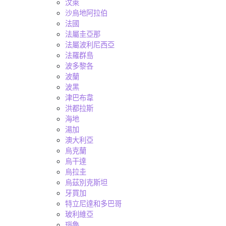
汶萊
沙烏地阿拉伯
法國
法屬圭亞那
法屬波利尼西亞
法羅群島
波多黎各
波蘭
波黑
津巴布韋
洪都拉斯
海地
湯加
澳大利亞
烏克蘭
烏干達
烏拉圭
烏茲別克斯坦
牙買加
特立尼達和多巴哥
玻利維亞
瑙魯