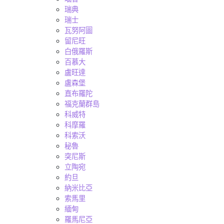
瑞典
瑞士
瓦努阿圖
留尼旺
白俄羅斯
百慕大
盧旺達
盧森堡
直布羅陀
福克蘭群島
科威特
科摩羅
科索沃
秘魯
突尼斯
立陶宛
約旦
納米比亞
索馬里
緬甸
羅馬尼亞