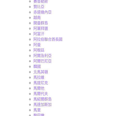
賽普勒斯
贊比亞
赤道幾內亞
越南
開曼群島
阿塞拜疆
阿富汗
阿拉伯聯合酋長國
阿曼
阿根廷
阿爾及利亞
阿爾巴尼亞
韓國
北馬其頓
馬拉維
馬提尼克
馬爾他
馬爾代夫
馬紹爾群島
馬達加斯加
馬里
黎巴嫩