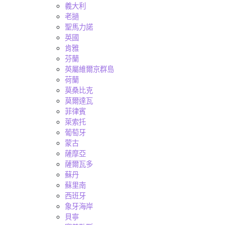
義大利
老撾
聖馬力諾
英國
肯雅
芬蘭
英屬維爾京群島
荷蘭
莫桑比克
莫爾達瓦
菲律賓
萊索托
葡萄牙
蒙古
薩摩亞
薩爾瓦多
蘇丹
蘇里南
西班牙
象牙海岸
貝寧