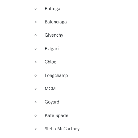
Bottega
Balenciaga
Givenchy
Bvlgari
Chloe
Longchamp
MCM
Goyard
Kate Spade
Stella McCartney