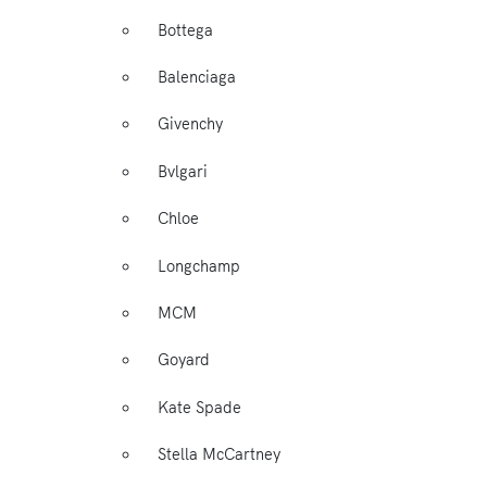
Bottega
Balenciaga
Givenchy
Bvlgari
Chloe
Longchamp
MCM
Goyard
Kate Spade
Stella McCartney