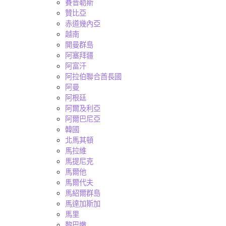
賽普勒斯
贊比亞
赤道幾內亞
越南
開曼群島
阿塞拜疆
阿富汗
阿拉伯聯合酋長國
阿曼
阿根廷
阿爾及利亞
阿爾巴尼亞
韓國
北馬其頓
馬拉維
馬提尼克
馬爾他
馬爾代夫
馬紹爾群島
馬達加斯加
馬里
黎巴嫩