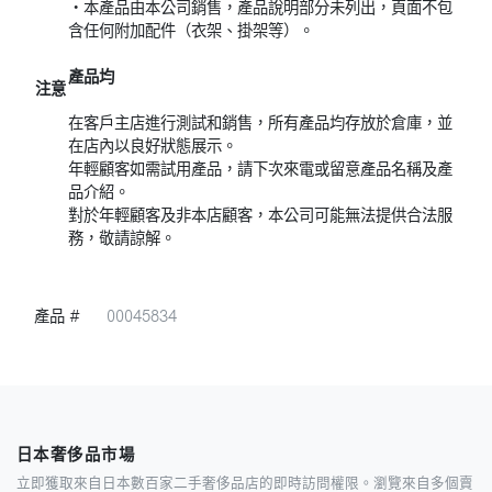
・本產品由本公司銷售，產品說明部分未列出，頁面不包
含任何附加配件（衣架、掛架等）。
產品均
注意
在客戶主店進行測試和銷售，所有產品均存放於倉庫，並
在店內以良好狀態展示。
年輕顧客如需試用產品，請下次來電或留意產品名稱及產
品介紹。
對於年輕顧客及非本店顧客，本公司可能無法提供合法服
務，敬請諒解。
產品 #
00045834
日本奢侈品市場
立即獲取來自日本數百家二手奢侈品店的即時訪問權限。瀏覽來自多個賣