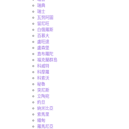
瑞典
瑞士
瓦努阿圖
留尼旺
白俄羅斯
百慕大
盧旺達
盧森堡
直布羅陀
福克蘭群島
科威特
科摩羅
科索沃
秘魯
突尼斯
立陶宛
約旦
納米比亞
索馬里
緬甸
羅馬尼亞