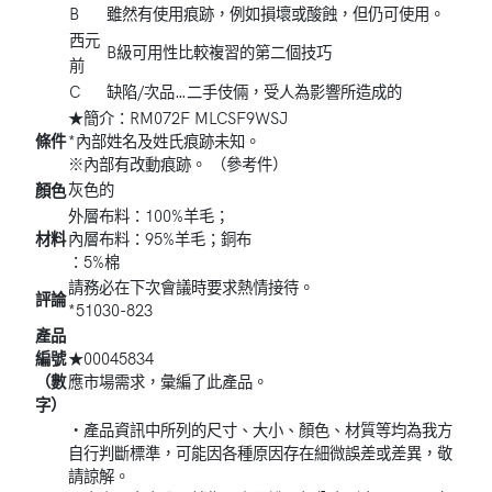
B
雖然有使用痕跡，例如損壞或酸蝕，但仍可使用。
西元
B級可用性比較複習的第二個技巧
前
C
缺陷/次品…二手伎倆，受人為影響所造成的
★簡介：RM072F MLCSF9WSJ
條件
*內部姓名及姓氏痕跡未知。
※內部有改動痕跡。 （參考件）
灰色的
顏色
外層布料：100%羊毛；
材料
內層布料：95%羊毛；銅布
：5%棉
請務必在下次會議時要求熱情接待。
評論
*51030-823
產品
編號
★00045834
（數
應市場需求，彙編了此產品。
字）
・產品資訊中所列的尺寸、大小、顏色、材質等均為我方
自行判斷標準，可能因各種原因存在細微誤差或差異，敬
請諒解。