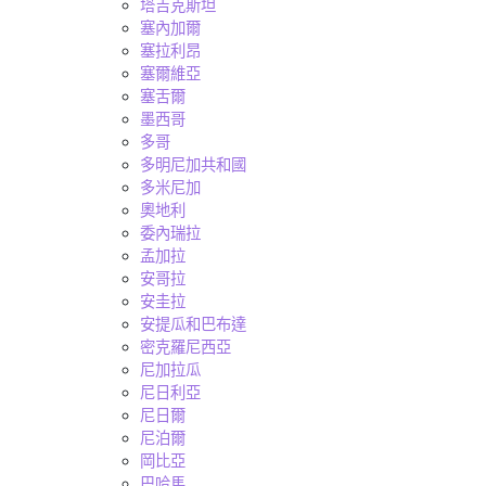
塔吉克斯坦
塞內加爾
塞拉利昂
塞爾維亞
塞舌爾
墨西哥
多哥
多明尼加共和國
多米尼加
奧地利
委內瑞拉
孟加拉
安哥拉
安圭拉
安提瓜和巴布達
密克羅尼西亞
尼加拉瓜
尼日利亞
尼日爾
尼泊爾
岡比亞
巴哈馬