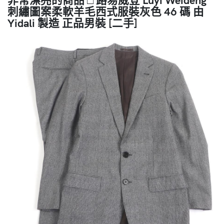
刺繡圖案柔軟羊毛西式服裝灰色 46 碼 由
Yidali 製造 正品男裝 [二手]