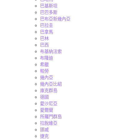
巴基斯坦
巴巴多斯
巴布亞新幾內亞
巴拉圭
巴拿馬
巴林
巴西
布基納法索
布隆迪
希臘
帕勞
幾內亞
幾內亞比紹
庫克群島
德國
愛沙尼亞
愛爾蘭
所羅門群島
拉脫維亞
挪威
捷克