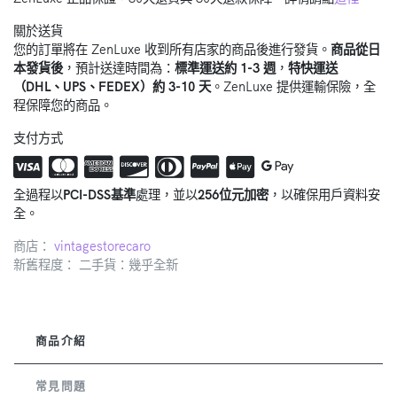
關於送貨
您的訂單將在 ZenLuxe 收到所有店家的商品後進行發貨。
商品從日
本發貨後
，預計送達時間為：
標準運送約 1-3 週
，
特快運送
（DHL、UPS、FEDEX）約 3-10 天
。ZenLuxe 提供運輸保險，全
程保障您的商品。
支付方式
全過程以
PCI-DSS基準
處理，並以
256位元加密
，以確保用戶資料安
全。
商店：
vintagestorecaro
新舊程度： 二手貨：幾乎全新
商品介紹
常見問題