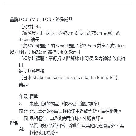
LOUIS VUITTON / 路易威登
品牌
【尺寸】46
【實際尺寸】 衣長：約47cm 衣長：約75cm 肩寬：約
42cm 袖長
：約62cm腰圍：約72cm 腰圍：約3.5cm 前高：約23cm
尺寸
腰圍：約72cm 褲襠：約3.5cm 1
【標準】褾聬：單釕挦 2 閮釕錦 中閉衩 全內褲襯 改良袖
口
褲：無褲單褶
【日本 shakusun sakushu kansai kaitei kanbatsu】
南非
年級
標準
S
未使用過的物品（依本公司鑑定標準）
南非
非常漂亮的物品…輕微使用過或全新，品相極佳。
一個
品相極佳……輕微使用痕跡，外觀良好。
排名
品質良好/品質相當…除此件及其他問題物品外，無
AB
輕微使用痕跡。