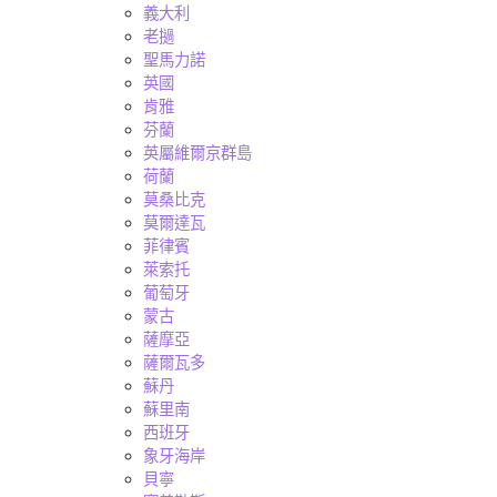
義大利
老撾
聖馬力諾
英國
肯雅
芬蘭
英屬維爾京群島
荷蘭
莫桑比克
莫爾達瓦
菲律賓
萊索托
葡萄牙
蒙古
薩摩亞
薩爾瓦多
蘇丹
蘇里南
西班牙
象牙海岸
貝寧