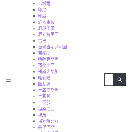
卡塔爾
印尼
印度
危地馬拉
厄瓜多爾
厄立特里亞
古巴
吉爾吉斯共和國
吉布提
哈薩克斯坦
哥倫比亞
哥斯大黎加
喀麥隆
圖瓦盧
土庫曼斯坦
土耳其
圭亞那
坦桑尼亞
埃及
埃塞俄比亞
基里巴斯