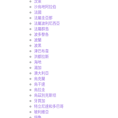
汶萊
沙烏地阿拉伯
法國
法屬圭亞那
法屬波利尼西亞
法羅群島
波多黎各
波蘭
波黑
津巴布韋
洪都拉斯
海地
湯加
澳大利亞
烏克蘭
烏干達
烏拉圭
烏茲別克斯坦
牙買加
特立尼達和多巴哥
玻利維亞
瑙魯