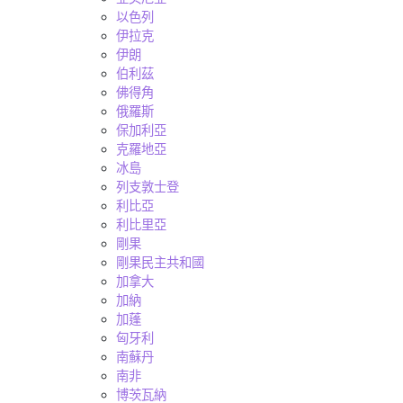
以色列
伊拉克
伊朗
伯利茲
佛得角
俄羅斯
保加利亞
克羅地亞
冰島
列支敦士登
利比亞
利比里亞
剛果
剛果民主共和國
加拿大
加納
加蓬
匈牙利
南蘇丹
南非
博茨瓦納