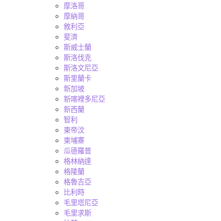
摩洛哥
摩納哥
敘利亞
斐濟
斯威士蘭
斯洛伐克
斯洛文尼亞
斯里蘭卡
新加坡
新喀裡多尼亞
新西蘭
智利
東帝汶
柬埔寨
瓜德羅普
格林納達
格陵蘭
格魯吉亞
比利時
毛里塔尼亞
毛里求斯