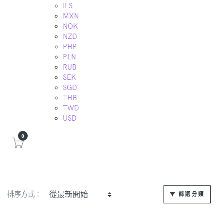
ILS
MXN
NOK
NZD
PHP
PLN
RUB
SEK
SGD
THB
TWD
USD
0
排序方式：
篩選分類