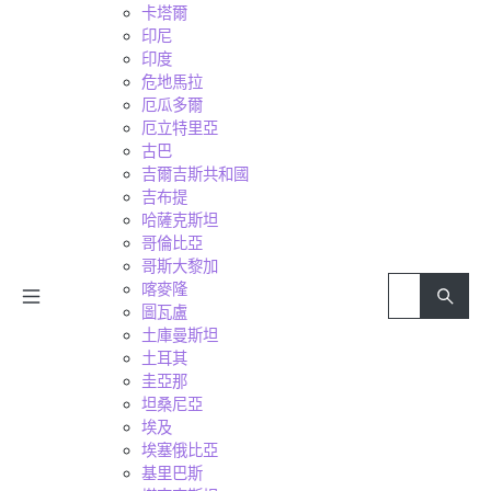
卡塔爾
印尼
印度
危地馬拉
厄瓜多爾
厄立特里亞
古巴
吉爾吉斯共和國
吉布提
哈薩克斯坦
哥倫比亞
哥斯大黎加
喀麥隆
圖瓦盧
土庫曼斯坦
土耳其
圭亞那
坦桑尼亞
埃及
埃塞俄比亞
基里巴斯