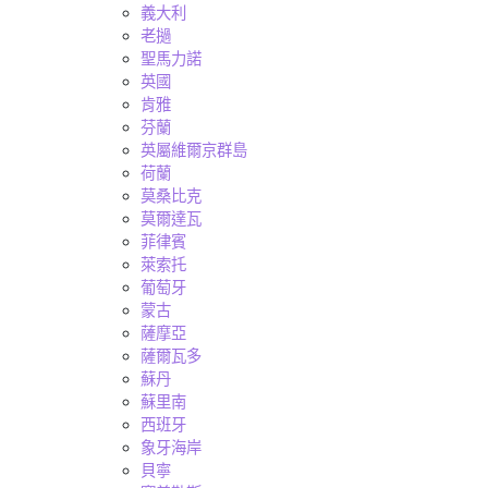
義大利
老撾
聖馬力諾
英國
肯雅
芬蘭
英屬維爾京群島
荷蘭
莫桑比克
莫爾達瓦
菲律賓
萊索托
葡萄牙
蒙古
薩摩亞
薩爾瓦多
蘇丹
蘇里南
西班牙
象牙海岸
貝寧