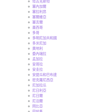
塔吉克斯坦
塞內加爾
塞拉利昂
塞爾維亞
塞舌爾
墨西哥
多哥
多明尼加共和國
多米尼加
奧地利
委內瑞拉
孟加拉
安哥拉
安圭拉
安提瓜和巴布達
密克羅尼西亞
尼加拉瓜
尼日利亞
尼日爾
尼泊爾
岡比亞
巴哈馬