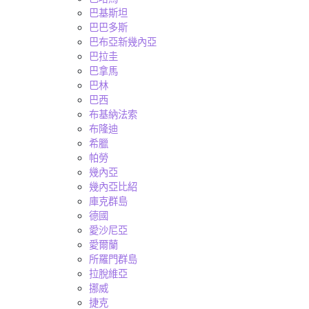
巴基斯坦
巴巴多斯
巴布亞新幾內亞
巴拉圭
巴拿馬
巴林
巴西
布基納法索
布隆迪
希臘
帕勞
幾內亞
幾內亞比紹
庫克群島
德國
愛沙尼亞
愛爾蘭
所羅門群島
拉脫維亞
挪威
捷克