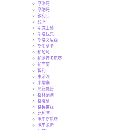
摩洛哥
摩納哥
敘利亞
斐濟
斯威士蘭
斯洛伐克
斯洛文尼亞
斯里蘭卡
新加坡
新喀裡多尼亞
新西蘭
智利
東帝汶
柬埔寨
瓜德羅普
格林納達
格陵蘭
格魯吉亞
比利時
毛里塔尼亞
毛里求斯