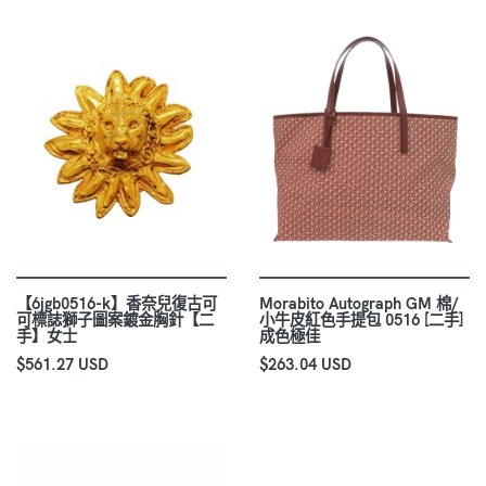
【6jgb0516-k】香奈兒復古可
Morabito Autograph GM 棉/
可標誌獅子圖案鍍金胸針【二
小牛皮紅色手提包 0516 [二手]
手】女士
成色極佳
$561.27 USD
$263.04 USD