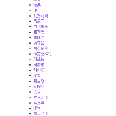
瑞典
瑞士
瓦努阿圖
留尼旺
白俄羅斯
百慕大
盧旺達
盧森堡
直布羅陀
福克蘭群島
科威特
科摩羅
科索沃
秘魯
突尼斯
立陶宛
約旦
納米比亞
索馬里
緬甸
羅馬尼亞