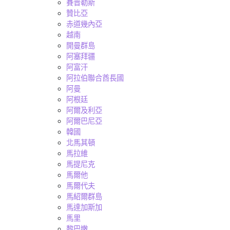
賽普勒斯
贊比亞
赤道幾內亞
越南
開曼群島
阿塞拜疆
阿富汗
阿拉伯聯合酋長國
阿曼
阿根廷
阿爾及利亞
阿爾巴尼亞
韓國
北馬其頓
馬拉維
馬提尼克
馬爾他
馬爾代夫
馬紹爾群島
馬達加斯加
馬里
黎巴嫩