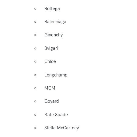
Bottega
Balenciaga
Givenchy
Bvlgari
Chloe
Longchamp
MCM
Goyard
Kate Spade
Stella McCartney