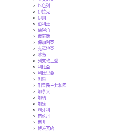
以色列
伊拉克
伊朗
伯利茲
佛得角
俄羅斯
保加利亞
克羅地亞
冰島
列支敦士登
利比亞
利比里亞
剛果
剛果民主共和國
加拿大
加納
加蓬
匈牙利
南蘇丹
南非
博茨瓦納