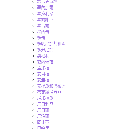
塔吉克斯坦
塞內加爾
塞拉利昂
塞爾維亞
塞舌爾
墨西哥
多哥
多明尼加共和國
多米尼加
奧地利
委內瑞拉
孟加拉
安哥拉
安圭拉
安提瓜和巴布達
密克羅尼西亞
尼加拉瓜
尼日利亞
尼日爾
尼泊爾
岡比亞
巴哈馬