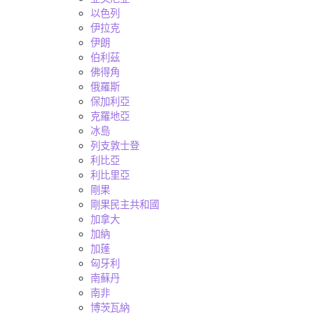
以色列
伊拉克
伊朗
伯利茲
佛得角
俄羅斯
保加利亞
克羅地亞
冰島
列支敦士登
利比亞
利比里亞
剛果
剛果民主共和國
加拿大
加納
加蓬
匈牙利
南蘇丹
南非
博茨瓦納