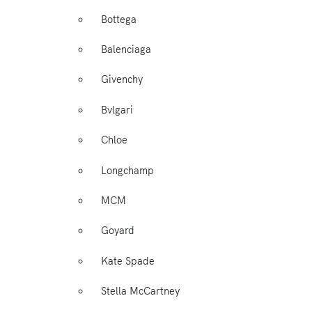
Bottega
Balenciaga
Givenchy
Bvlgari
Chloe
Longchamp
MCM
Goyard
Kate Spade
Stella McCartney