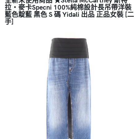
拉・麥卡Specni 100%純棉設計長吊帶洋裝
藍色靛藍 黑色 S 碼 Yidali 出品 正品女裝 [二
手]