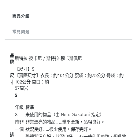
商品介紹
常見問題
品
斯特拉·麥卡尼 / 斯特拉·穆卡斯佩尼
牌
【尺寸】S
尺
【實際尺寸】衣長：約101公分 腰袋：約75公分 臀袋：約
102公分 開口：約
寸
57厘米
S
年級
標準
S
未使用的物品（由 Neto Gakatani 指定）
南非
非常漂亮的物品……幾乎全新，品相良好。
一個
狀況良好……很少使用，保存完好。
排
整體狀況良好，狀況良好……有一些使用痕跡，但此物