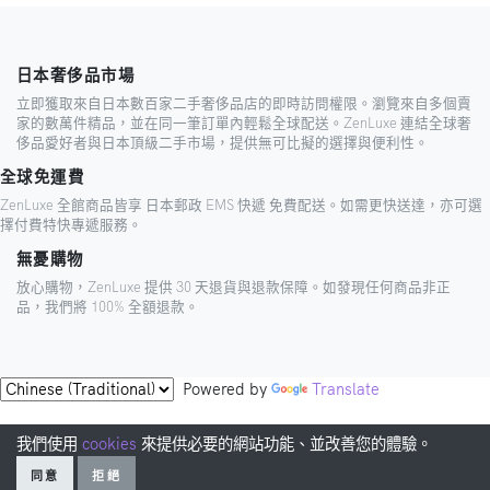
日本奢侈品市場
立即獲取來自日本數百家二手奢侈品店的即時訪問權限。瀏覽來自多個賣
家的數萬件精品，並在同一筆訂單內輕鬆全球配送。ZenLuxe 連結全球奢
侈品愛好者與日本頂級二手市場，提供無可比擬的選擇與便利性。
全球免運費
ZenLuxe 全館商品皆享 日本郵政 EMS 快遞 免費配送。如需更快送達，亦可選
擇付費特快專遞服務。
無憂購物
放心購物，ZenLuxe 提供 30 天退貨與退款保障。如發現任何商品非正
品，我們將 100% 全額退款。
Powered by
Translate
我們使用
cookies
來提供必要的網站功能、並改善您的體驗。
同意
拒絕