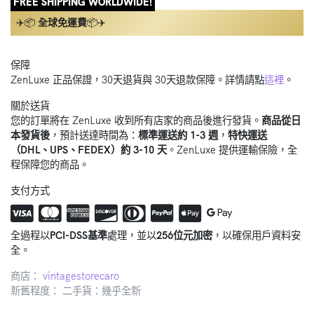
FREE SHIPPING WORLDWIDE!
✈️📦
全球免運費
📦✈️
保障
ZenLuxe 正品保證，30天退貨與 30天退款保障。詳情請點
這裡
。
關於送貨
您的訂單將在 ZenLuxe 收到所有店家的商品後進行發貨。
商品從日
本發貨後
，預計送達時間為：
標準運送約 1-3 週
，
特快運送
（DHL、UPS、FEDEX）約 3-10 天
。ZenLuxe 提供運輸保險，全
程保障您的商品。
支付方式
全過程以
PCI-DSS基準
處理，並以
256位元加密
，以確保用戶資料安
全。
商店：
vintagestorecaro
新舊程度： 二手貨：幾乎全新