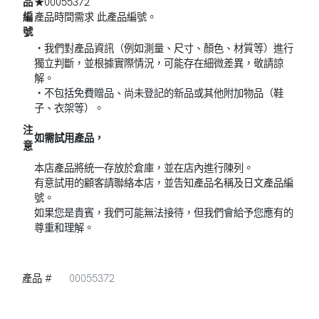
品
★00055372
編
產品時間需求 此產品編號。
號
・我們對產品資訊（例如測量、尺寸、顏色、材質等）進行
獨立判斷，並根據實際情況，可能存在細微差異，敬請諒
解。
・不包括免費贈品、尚未登記的新品或其他附加物品（鞋
子、衣架等）。
注
如需試用產品，
意
本店產品將統一存放於倉庫，並在店內進行陳列。
有意試用的顧客請聯絡本店，並告知產品名稱及日文產品編
號。
如果您是貴賓，我們可能無法接待，但我們會給予您應有的
尊重和理解。
產品 #
00055372