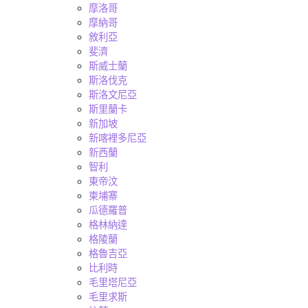
摩洛哥
摩納哥
敘利亞
斐濟
斯威士蘭
斯洛伐克
斯洛文尼亞
斯里蘭卡
新加坡
新喀裡多尼亞
新西蘭
智利
東帝汶
柬埔寨
瓜德羅普
格林納達
格陵蘭
格魯吉亞
比利時
毛里塔尼亞
毛里求斯