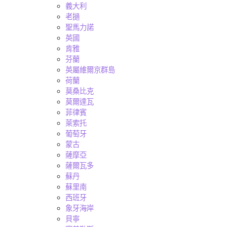
義大利
老撾
聖馬力諾
英國
肯雅
芬蘭
英屬維爾京群島
荷蘭
莫桑比克
莫爾達瓦
菲律賓
萊索托
葡萄牙
蒙古
薩摩亞
薩爾瓦多
蘇丹
蘇里南
西班牙
象牙海岸
貝寧