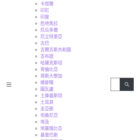
卡塔爾
印尼
印度
危地馬拉
厄瓜多爾
厄立特里亞
古巴
吉爾吉斯共和國
吉布提
哈薩克斯坦
哥倫比亞
哥斯大黎加
喀麥隆
圖瓦盧
土庫曼斯坦
土耳其
圭亞那
坦桑尼亞
埃及
埃塞俄比亞
基里巴斯