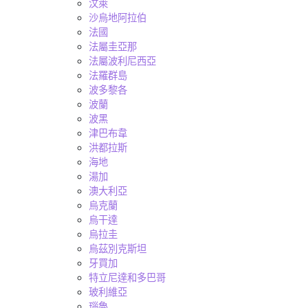
汶萊
沙烏地阿拉伯
法國
法屬圭亞那
法屬波利尼西亞
法羅群島
波多黎各
波蘭
波黑
津巴布韋
洪都拉斯
海地
湯加
澳大利亞
烏克蘭
烏干達
烏拉圭
烏茲別克斯坦
牙買加
特立尼達和多巴哥
玻利維亞
瑙魯