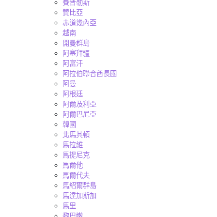
賽普勒斯
贊比亞
赤道幾內亞
越南
開曼群島
阿塞拜疆
阿富汗
阿拉伯聯合酋長國
阿曼
阿根廷
阿爾及利亞
阿爾巴尼亞
韓國
北馬其頓
馬拉維
馬提尼克
馬爾他
馬爾代夫
馬紹爾群島
馬達加斯加
馬里
黎巴嫩