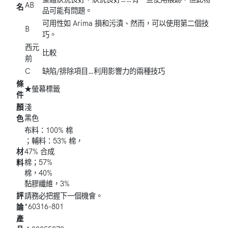
AB
名
品可能有問題。
可用性如 Arima 損和污漬、然而，可以使用第二個技
B
巧。
西元
比較
前
C
缺陷/排除項目…利用影響力的兩種技巧
條
★螢幕標籤
件
顏
淺
黑色
色
布料：100% 棉
；輔料：53% 棉，
材
47% 合成
棉；57%
料
棉，40%
黏膠纖維，3%
評
請務必把握下一個機會。
*60316-801
論
產