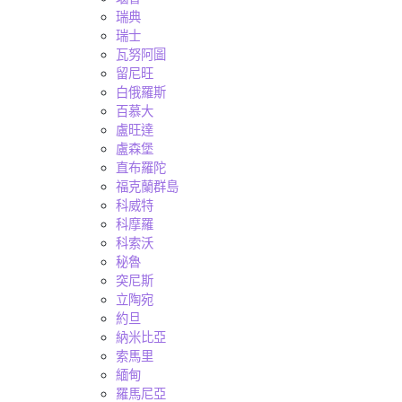
瑞典
瑞士
瓦努阿圖
留尼旺
白俄羅斯
百慕大
盧旺達
盧森堡
直布羅陀
福克蘭群島
科威特
科摩羅
科索沃
秘魯
突尼斯
立陶宛
約旦
納米比亞
索馬里
緬甸
羅馬尼亞