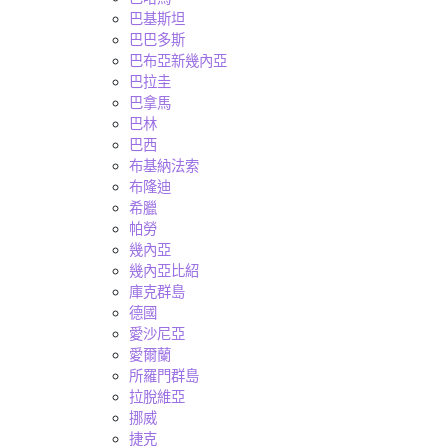
巴基斯坦
巴巴多斯
巴布亞新幾內亞
巴拉圭
巴拿馬
巴林
巴西
布基納法索
布隆迪
希臘
帕勞
幾內亞
幾內亞比紹
庫克群島
德國
愛沙尼亞
愛爾蘭
所羅門群島
拉脫維亞
挪威
捷克