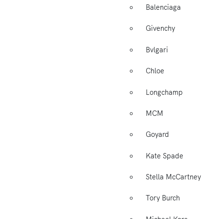
Balenciaga
Givenchy
Bvlgari
Chloe
Longchamp
MCM
Goyard
Kate Spade
Stella McCartney
Tory Burch