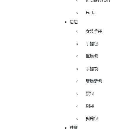
Michael Kors
Furla
包包
女裝手袋
手提包
單肩包
手提袋
雙肩背包
腰包
副袋
斜肩包
珠寶