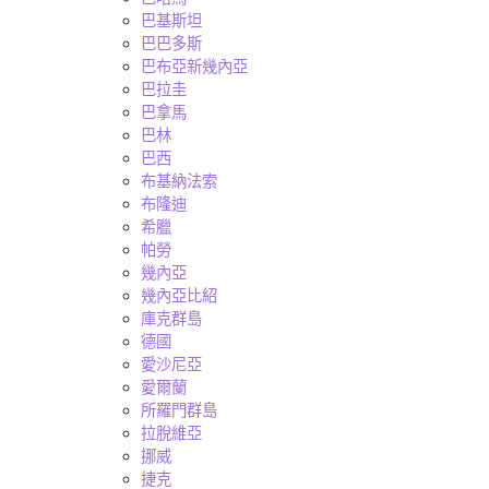
巴基斯坦
巴巴多斯
巴布亞新幾內亞
巴拉圭
巴拿馬
巴林
巴西
布基納法索
布隆迪
希臘
帕勞
幾內亞
幾內亞比紹
庫克群島
德國
愛沙尼亞
愛爾蘭
所羅門群島
拉脫維亞
挪威
捷克