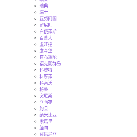
瑞典
瑞士
瓦努阿圖
留尼旺
白俄羅斯
百慕大
盧旺達
盧森堡
直布羅陀
福克蘭群島
科威特
科摩羅
科索沃
秘魯
突尼斯
立陶宛
約旦
納米比亞
索馬里
緬甸
羅馬尼亞