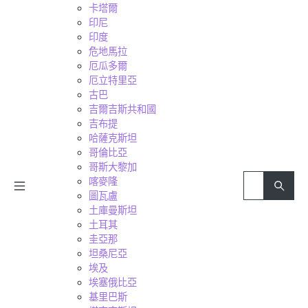
卡塔爾
印尼
印度
危地馬拉
厄瓜多爾
厄立特里亞
古巴
吉爾吉斯共和國
吉布提
哈薩克斯坦
哥倫比亞
哥斯大黎加
喀麥隆
圖瓦盧
土庫曼斯坦
土耳其
圭亞那
坦桑尼亞
埃及
埃塞俄比亞
基里巴斯