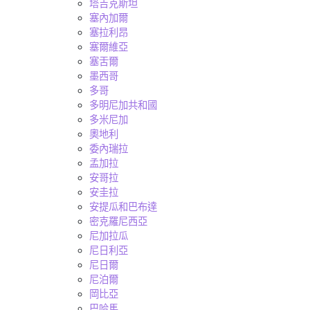
塔吉克斯坦
塞內加爾
塞拉利昂
塞爾維亞
塞舌爾
墨西哥
多哥
多明尼加共和國
多米尼加
奧地利
委內瑞拉
孟加拉
安哥拉
安圭拉
安提瓜和巴布達
密克羅尼西亞
尼加拉瓜
尼日利亞
尼日爾
尼泊爾
岡比亞
巴哈馬