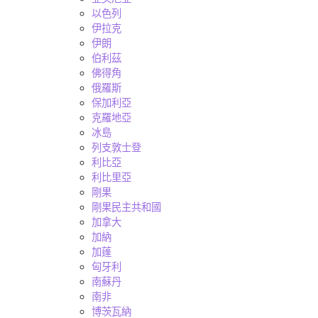
以色列
伊拉克
伊朗
伯利茲
佛得角
俄羅斯
保加利亞
克羅地亞
冰島
列支敦士登
利比亞
利比里亞
剛果
剛果民主共和國
加拿大
加納
加蓬
匈牙利
南蘇丹
南非
博茨瓦納