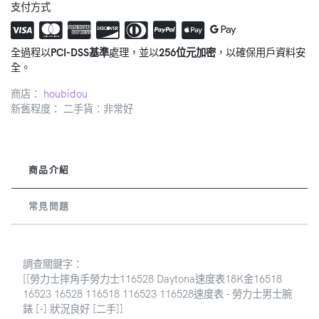
支付方式
全過程以
PCI-DSS基準
處理，並以
256位元加密
，以確保用戶資料安
全。
商店：
houbidou
新舊程度： 二手貨：非常好
商品介紹
常見問題
調查關鍵字：
[[勞力士摔角手勞力士116528 Daytona速度表18K金16518
16523 16528 116518 116523 116528速度表 - 勞力士男士腕
錶 [-] 狀況良好 [二手]]