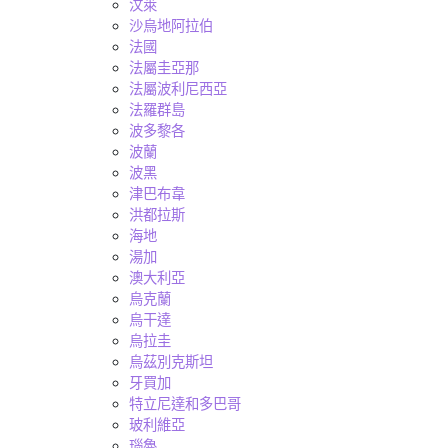
汶萊
沙烏地阿拉伯
法國
法屬圭亞那
法屬波利尼西亞
法羅群島
波多黎各
波蘭
波黑
津巴布韋
洪都拉斯
海地
湯加
澳大利亞
烏克蘭
烏干達
烏拉圭
烏茲別克斯坦
牙買加
特立尼達和多巴哥
玻利維亞
瑙魯