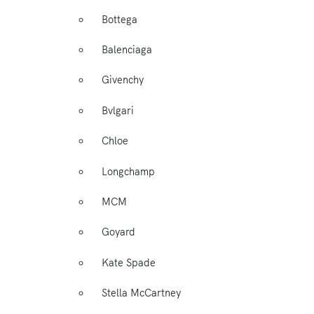
Bottega
Balenciaga
Givenchy
Bvlgari
Chloe
Longchamp
MCM
Goyard
Kate Spade
Stella McCartney