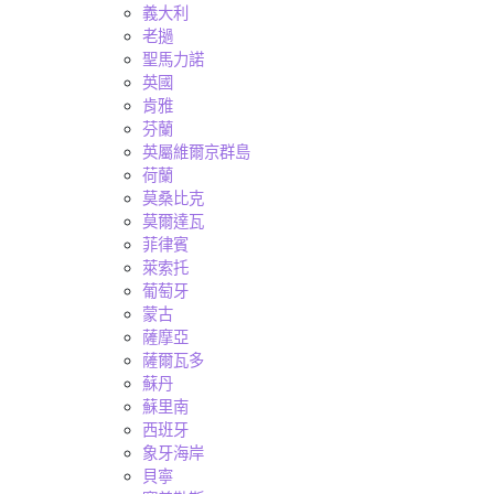
義大利
老撾
聖馬力諾
英國
肯雅
芬蘭
英屬維爾京群島
荷蘭
莫桑比克
莫爾達瓦
菲律賓
萊索托
葡萄牙
蒙古
薩摩亞
薩爾瓦多
蘇丹
蘇里南
西班牙
象牙海岸
貝寧