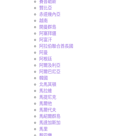
賽普勒斯
贊比亞
赤道幾內亞
越南
開曼群島
阿塞拜疆
阿富汗
阿拉伯聯合酋長國
阿曼
阿根廷
阿爾及利亞
阿爾巴尼亞
韓國
北馬其頓
馬拉維
馬提尼克
馬爾他
馬爾代夫
馬紹爾群島
馬達加斯加
馬里
黎巴嫩