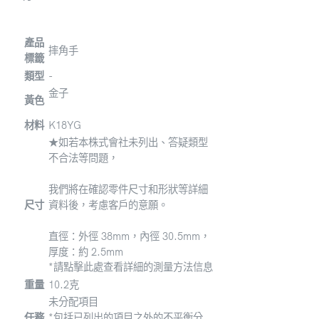
產品
摔角手
標籤
類型
-
金子
黃色
材料
K18YG
★如若本株式會社未列出、答疑類型
不合法等問題，
我們將在確認零件尺寸和形狀等詳細
尺寸
資料後，考慮客戶的意願。
直徑：外徑 38mm，內徑 30.5mm，
厚度：約 2.5mm
*請點擊此處查看詳細的測量方法信息
重量
10.2克
未分配項目
任務
*包括已列出的項目之外的不平衡分