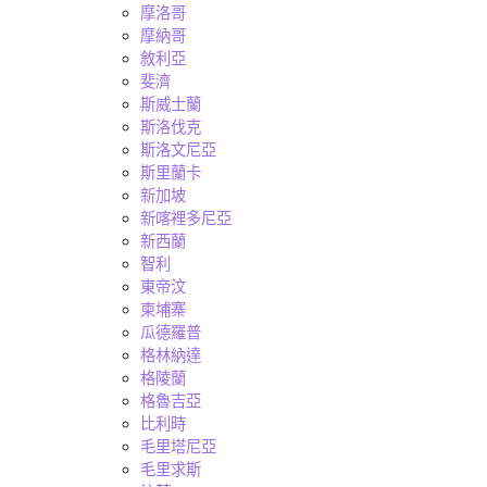
摩洛哥
摩納哥
敘利亞
斐濟
斯威士蘭
斯洛伐克
斯洛文尼亞
斯里蘭卡
新加坡
新喀裡多尼亞
新西蘭
智利
東帝汶
柬埔寨
瓜德羅普
格林納達
格陵蘭
格魯吉亞
比利時
毛里塔尼亞
毛里求斯