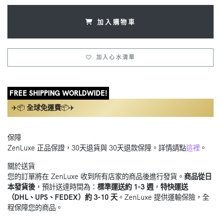
加入購物車
加入心水清單
FREE SHIPPING WORLDWIDE!
✈️📦
全球免運費
📦✈️
保障
ZenLuxe 正品保證，30天退貨與 30天退款保障。詳情請點
這裡
。
關於送貨
您的訂單將在 ZenLuxe 收到所有店家的商品後進行發貨。
商品從日
本發貨後
，預計送達時間為：
標準運送約 1-3 週
，
特快運送
（DHL、UPS、FEDEX）約 3-10 天
。ZenLuxe 提供運輸保險，全
程保障您的商品。