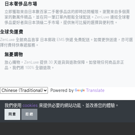
日本奢侈品市場
立即獲取來自日本數百家二手奢侈品店的即時訪問權限。瀏覽來自多個賣
家的數萬件精品，並在同一筆訂單內輕鬆全球配送。ZenLuxe 連結全球奢
侈品愛好者與日本頂級二手市場，提供無可比擬的選擇與便利性。
全球免運費
ZenLuxe 全館商品皆享 日本郵政 EMS 快遞 免費配送。如需更快送達，亦可選
擇付費特快專遞服務。
無憂購物
放心購物，ZenLuxe 提供 30 天退貨與退款保障。如發現任何商品非正
品，我們將 100% 全額退款。
Powered by
Translate
我們使用
cookies
來提供必要的網站功能、並改善您的體驗。
同意
拒絕